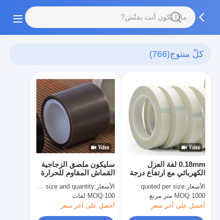
كلّ منتوج
(766)
0.18mm لفة العزل
سليكون ملصق الزجاجية
الكهربائي مع ارتفاع درجة
القماش المقاوم للحرارة
الحرارة المقاومة E-
شريط مؤقت شريط
الأسعار:
quoted per size
الأسعار:
quoted as per size and quantity
شريط قماش الألياف
الزجاج البني
1000 متر مربع
MOQ:
100 لفات
MOQ:
الزجاجية للمشترين B2B
أحصل على آخر سعر
أحصل على آخر سعر