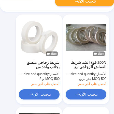
نتحدث الآن
200N قوة الشد شريط
شريط زجاجي ملصق
القماش الزجاجي مع
بجانب واحد من
210N / سم الالتصاق
السيليكون
الأسعار:
quoted as per size and quantity
الأسعار:
basing on size and quantity
500 متر مربع
MOQ:
500 م 2
MOQ:
أحصل على آخر سعر
أحصل على آخر سعر
نتحدث الآن
نتحدث الآن