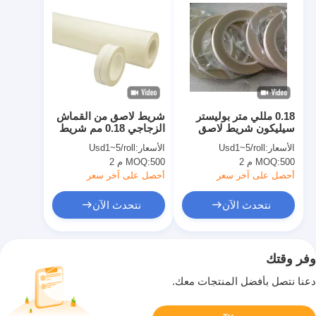
0.18 مللي متر بوليستر
شريط لاصق من القماش
سيليكون شريط لاصق
الزجاجي 0.18 مم شريط
العزل الكهربائي
لاصق من السيليكون
الأسعار:
Usd1~5/roll
الأسعار:
Usd1~5/roll
بدرجة H
500 م 2
MOQ:
500 م 2
MOQ:
أحصل على آخر سعر
أحصل على آخر سعر
نتحدث الآن
نتحدث الآن
وفر وقتك
دعنا نتصل بأفضل المنتجات معك.