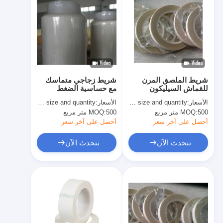
شريط الملصق المرن
شريط زجاجي متماسك
للقماش السيليكون
مع حساسية الضغط
الصمغ الزجاجي الشريط
الأسعار:
quoted as per size and quantity
الأسعار:
quoted as per size and quantity
العازل
500 متر مربع
MOQ:
500 متر مربع
MOQ:
أحصل على آخر سعر
أحصل على آخر سعر
نتحدث الآن
نتحدث الآن
الصفحة الرئيسية
منتجات
معلومات عنا