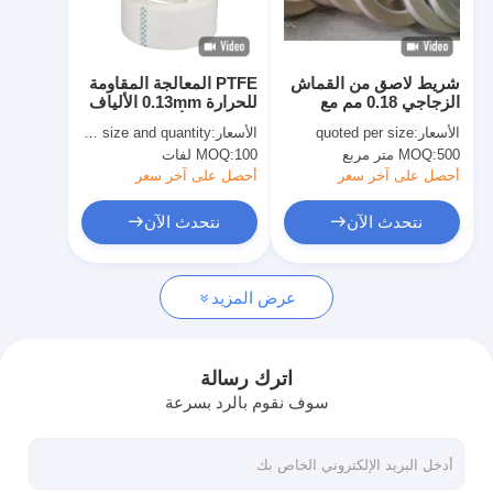
جولة في المعمل
مراقبة الجودة
شريط لاصق من القماش
PTFE المعالجة المقاومة
الزجاجي 0.18 مم مع
للحرارة 0.13mm الألياف
اتصل بنا
استطالة 3٪ بقوة لاصقة
الزجاجية الأقمشة الشريط
الأسعار:
quoted per size
الأسعار:
quoted as per size and quantity
3.8N / سم
اللاصق مع السيليكون
500 متر مربع
MOQ:
100 لفات
MOQ:
أحصل على آخر سعر
أحصل على آخر سعر
شريط عازل لاصق
نتحدث الآن
نتحدث الآن
شريط عزل قماش زجاجي
عرض المزيد
شريط عازل مقاوم للحرارة
شريط لاصق من القماش الزجاجي
اترك رسالة
سوف نقوم بالرد بسرعة
شريط لاصق فيلم بوليميد
شريط لاصق رقائق الألومنيوم