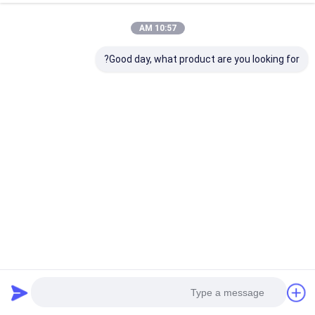
10:57 AM
Good day, what product are you looking for?
bank license
Customs License 2
منزل
حول نا
اتصل بنا
Desktop Site
خريطة الموقع
سياسة الخصوصية
جودة
شريط عازل لاصق
مصنع الصين.Copyright © 2026 UN.Tex (Dalian)
Co.,Ltd. All Rights Reserved.