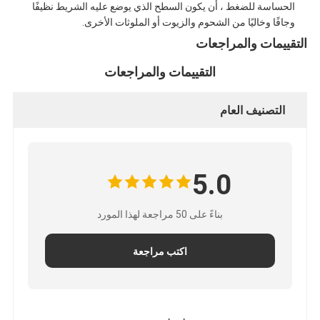
الحساسة للضغط ، أن يكون السطح الذي يوضع عليه الشريط نظيفًا
جولة في المعمل
وجافًا وخاليًا من الشحوم والزيوت أو الملوثات الأخرى.
التقييمات والمراجعات
مراقبة الجودة
التقييمات والمراجعات
اتصل بنا
التصنيف العام
شريط عازل لاصق
شريط عزل قماش زجاجي
5.0
شريط عازل مقاوم للحرارة
بناءً على 50 مراجعة لهذا المورد
شريط لاصق من القماش الزجاجي
اكتب مراجعة
شريط لاصق فيلم بوليميد
شريط لاصق رقائق الألومنيوم