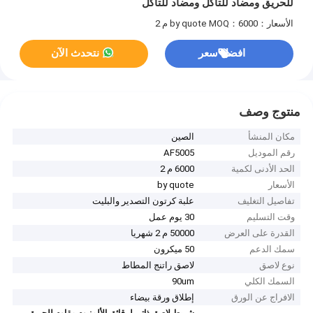
للحريق ومضاد للتآكل ومضاد للتآكل
الأسعار：by quote
MOQ：6000 م 2
افضل سعر
نتحدث الآن
منتوج وصف
مكان المنشأ
الصين
رقم الموديل
AF5005
الحد الأدنى لكمية
6000 م 2
الأسعار
by quote
تفاصيل التغليف
علبة كرتون التصدير والبليت
وقت التسليم
30 يوم عمل
القدرة على العرض
50000 م 2 شهريا
سمك الدعم
50 ميكرون
نوع لاصق
لاصق راتنج المطاط
السمك الكلي
90um
الافراج عن الورق
إطلاق ورقة بيضاء