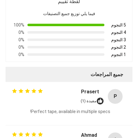
لقطة تقييم
شريط من القماش الزجاجي المصنوع من رقائق الألومنيوم
فيما يلي توزيع جميع التصنيفات
ورق الكرافت ذو الوجه احباط
5 النجوم
100%
قماش الألياف الزجاجية رقائق الألومنيوم
4 النجوم
0%
3 النجوم
0%
شريط احباط سكريم
2 النجوم
0%
1 النجوم
0%
شريط لاصق من القماش
شريط لاصق مزدوج الجوانب
جميع المراجعات
الشريط اللاصق PET
Prasert
P
صب الاستثمار الدقيق
مفيدة (1)
Perfect tape, available in multiple specs!
لوح العزل الكهربائي
Ahmad