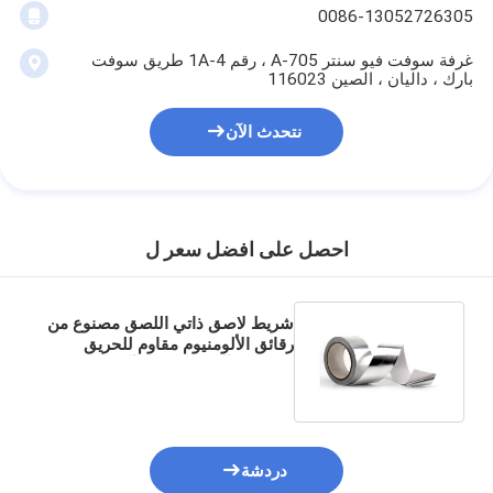
0086-13052726305
غرفة سوفت فيو سنتر A-705 ، رقم 1A-4 طريق سوفت
بارك ، داليان ، الصين 116023
نتحدث الآن
احصل على افضل سعر ل
شريط لاصق ذاتي اللصق مصنوع من
رقائق الألومنيوم مقاوم للحريق
ومضاد للتآكل ومضاد للتآكل
دردشة