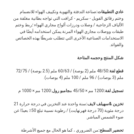
عادي
التطبيقات:
صناعة التدفئة والتهوية وتكييف الهواء للانضمام
وختم رقائق الفويل - سكريم - كرافت التي تواجه بطانية مغلفة من
الألياف الزجاجية / وصلات ودرزات ألواح مجاري الهواء ؛ربط وختم
طبقات ووصلات مجاري الهواء المرنة.يمكن استخدامه أيضًا في
الاستخدامات الصناعية الأخرى التي تتطلب شريطًا بهذه الخصائص
والفوائد.
شكل المنتج وحجمه المتاحة
قطع لفة:
48/50 ملم (2 بوصة) / 60/63 ملم (2.5 بوصة) / 72/75
ملم (3 بوصات) / 96 ملم / 100 ملم (4 بوصات).
تسجيل لفة:
1200 مم × 45/50 م
جامبو رول:
1200 مم × 1000 م
الصفحة الرئيسية
تخزين &
س
هيلف لايف
:
سنة واحدة عند التخزين في درجة حرارة 21
درجة مئوية (70 درجة فهرنهايت) / رطوبة نسبية تبلغ 50٪ بعيدًا عن
منتجات
ضوء الشمس المباشر.
معلومات عنا
تحضير السطح:
من الضروري ، كما هو الحال مع جميع الأشرطة