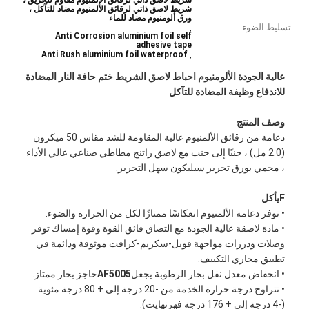
شريط لاصق ذاتي لرقائق الألمنيوم مقاوم للحريق ،
شريط لاصق ذاتي لرقائق الألمنيوم مضاد للتآكل ،
ورق ألومنيوم مضاد للماء
تسليط الضوء:
,
Anti Corrosion aluminium foil self
adhesive tape
,
Anti Rush aluminium foil waterproof
عالية الجودة الألومنيوم احباط لاصق الشريط ختم حافة النار المضادة
للاندفاع وظيفة المضادة للتآكل
وصف المنتج
دعامة من رقائق الألمنيوم عالية المقاومة للشد مقاس 50 ميكرون
(2.0 مل) ، جنبًا إلى جنب مع لاصق راتنج مطاطي صناعي عالي الأداء
، محمي بورق تحرير سيليكون سهل التحرير.
F
يأكل
• توفر دعامة الألمنيوم انعكاسًا ممتازًا لكل من الحرارة والضوء.
• مادة لاصقة عالية الجودة مع التصاق فائق القوة وقوة إمساك توفر
وصلات ودرزات مواجهة فويل-سكريم-كرافت موثوقة ودائمة في
تطبيق مجاري التكييف.
• انخفاض معدل نقل بخار الرطوبة يجعل
AF5005
حاجز بخار ممتاز.
• تتراوح درجة حرارة الخدمة من -20 درجة إلى + 80 درجة مئوية
(-4 درجة إلى + 176 درجة فهرنهايت).