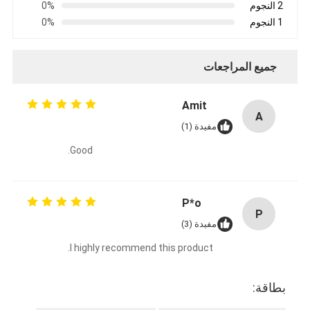
2 النجوم
0%
جولة في المعمل
1 النجوم
0%
مراقبة الجودة
جميع المراجعات
اتصل بنا
Amit
A
مفيدة (1)
شريط عازل لاصق
Good.
شريط عزل قماش زجاجي
شريط عازل مقاوم للحرارة
P*o
P
مفيدة (3)
شريط لاصق من القماش الزجاجي
I highly recommend this product.
شريط لاصق فيلم بوليميد
بطاقة:
شريط لاصق رقائق الألومنيوم