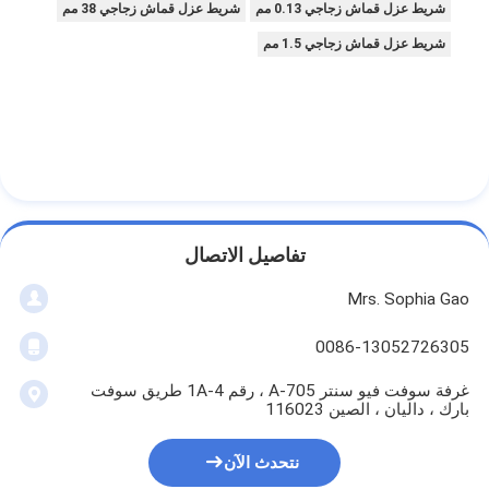
شريط عزل قماش زجاجي 0.13 مم
شريط عزل قماش زجاجي 38 مم
شريط من القماش الزجاجي المصنوع من رقائق الألومنيوم
شريط عزل قماش زجاجي 1.5 مم
ورق الكرافت ذو الوجه احباط
قماش الألياف الزجاجية رقائق الألومنيوم
شريط احباط سكريم
شريط لاصق من القماش
تفاصيل الاتصال
شريط لاصق مزدوج الجوانب
Mrs. Sophia Gao
الشريط اللاصق PET
0086-13052726305
صب الاستثمار الدقيق
غرفة سوفت فيو سنتر A-705 ، رقم 1A-4 طريق سوفت
لوح العزل الكهربائي
بارك ، داليان ، الصين 116023
نتحدث الآن