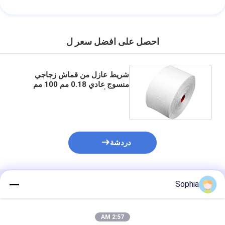
احصل على افضل سعر ل
شريط عازل من قماش زجاجي
منسوج عادي 0.18 مم 100 مم
بارافين أبيض
دردشة
Sophia
المنتجات الموصى بها
2:57 AM