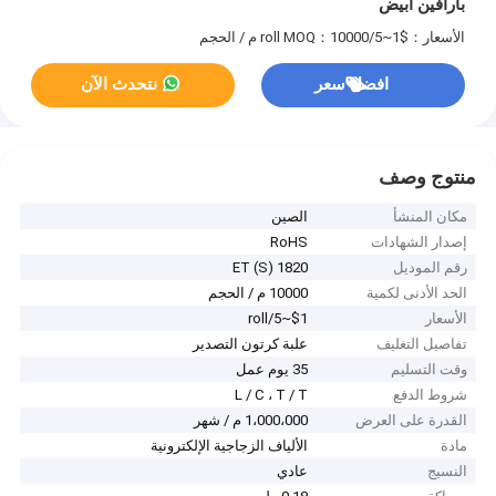
بارافين أبيض
الأسعار：$1~5/roll
MOQ：10000 م / الحجم
افضل سعر
نتحدث الآن
منتوج وصف
مكان المنشأ
الصين
إصدار الشهادات
RoHS
رقم الموديل
ET (S) 1820
الحد الأدنى لكمية
10000 م / الحجم
الأسعار
$1~5/roll
تفاصيل التغليف
علبة كرتون التصدير
وقت التسليم
35 يوم عمل
شروط الدفع
L / C ، T / T
القدرة على العرض
1،000،000 م / شهر
مادة
الألياف الزجاجية الإلكترونية
النسيج
عادي