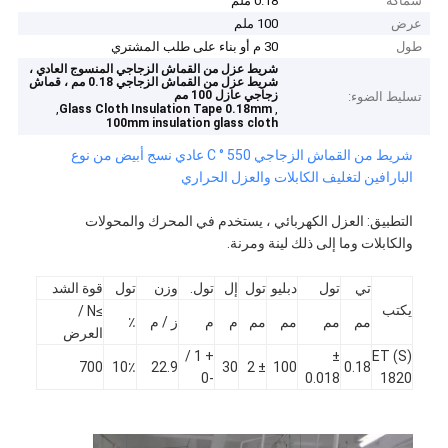
سماكة
0.18 ملم
عرض
100 ملم
طول
30 م أو بناء على طلب المشتري
شريط عزل من القماش الزجاجي المنسوج العادي ،
شريط عزل من القماش الزجاجي 0.18 مم ، قماش
زجاجي عازل 100 مم
تسليط الضوء:
,
,
Glass Cloth Insulation Tape 0.18mm
100mm insulation glass cloth
شريط من القماش الزجاجي 550 ° C عادي نسج أبيض من نوع
البارافين لتغليف الكابلات والعزل الحراري
التطبيق: العزل الكهربائي ، يستخدم في المحرك والمحولات
والكابلات وما إلى ذلك لينة ومرنة.
تي
تول
دبليو
تول
إل
تول.
وزن
تول
قوة الشد
يكتب
≥N /
مم
مم
مم
مم
م
م
ز / م
٪
العرض
+ 1 /
±
ET (S)
700
10٪
22.9
30
± 2
100
0.18
-0
0.018
1820