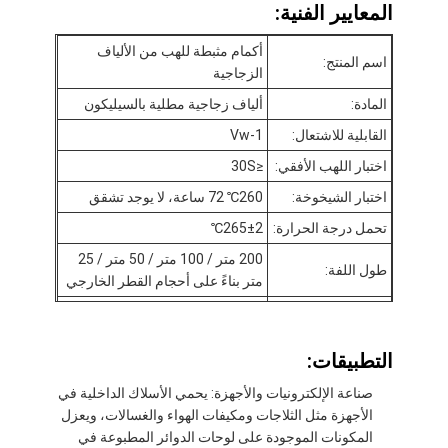
المعايير الفنية:
أكمام مثبطة للهب من الألياف
اسم المنتج:
الزجاجية
المادة:
ألياف زجاجية مطلية بالسيليكون
القابلية للاشتعال:
Vw-1
اختبار اللهب الأفقي:
≤30S
اختبار الشيخوخة:
260℃ 72 ساعة، لا يوجد تشقق
تحمل درجة الحرارة:
265±2℃
200 متر / 100 متر / 50 متر / 25
طول اللفة:
متر بناءً على أحجام القطر الخارجي
القطر الخارجي:
0.5~25 ملم
الصفحة الرئيسية
التطبيق:
العزل الكهربائي
التطبيقات:
منتجات
صناعة الإلكترونيات والأجهزة: يحمي الأسلاك الداخلية في
الأجهزة مثل الثلاجات ومكيفات الهواء والغسالات، ويعزل
معلومات عنا
المكونات الموجودة على لوحات الدوائر المطبوعة في