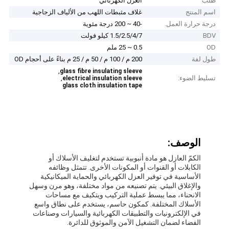
طلب
العزل الكهربائي
اسم المنتج
غلاف مثبطات اللهب من الألياف الزجاجية
درجة حرارة العمل.
-40 ~ 200 درجة مئوية
BDV
1.5/2.5/4/7 كيلو فولت
OD
0.5 ~ 25 ملم
طول لفة
200 م / 100 م / 50 م / 25 م بناءً على أحجام OD
,
glass fibre insulating sleeve
تسليط الضوء:
,
electrical insulation sleeve
glass cloth insulation tape
الوصف:
الكمّ العازل هو مادة أنبوبية تستخدم لتغليف الأسلاك أو
الكابلات أو القنوات أو المكونات الأخرى. تتمثل وظائفه
الأساسية في توفير العزل الكهربائي والحماية الميكانيكية
والإغلاق البيئي. يتم تصنيعه من مواد مختلفة، وهو مرن وسهل
الانحناء، مما يبسط عملية التركيب ويتكيف مع مساحات
الأسلاك المختلفة. كمكون حاسم، يستخدم على نطاق واسع
في الإلكترونيات والتطبيقات الكهربائية والسيارات وصناعات
الفضاء لضمان التشغيل الآمن والموثوق للدائرة.