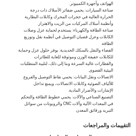
الهواتف وأجهزة الكمبيوتر.
جولة في المعمل
صناعة السيارات: يحمي ضفائر الأسلاك ذات درجة
الحرارة العالية في حجرات المحرك وكابلات البطارية
مراقبة الجودة
وأنظمة أسلاك المركبات من الزيت والاهتزاز.
صناعة الطاقة والكهرباء: يستخدم لحماية عزل وصلات
اتصل بنا
الكابلات وعزل قضبان التوصيل في أنظمة نقل وتوزيع
الطاقة.
الفضاء والنقل بالسكك الحديدية: يوفر حلول عزل وحماية
للكابلات خفيفة الوزن وموثوقة للغاية للطائرات
شريط عازل لاصق
والقطارات عالية السرعة وما إلى ذلك، لتلبية المتطلبات
البيئية القصوى.
شريط عزل قماش زجاجي
الاتصالات ونقل البيانات: يحمي نقاط التوصيل والفروع
للألياف الضوئية وكابلات الاتصالات، ويمنع تداخل
شريط عازل مقاوم للحرارة
الإشارات والأضرار المادية.
التصنيع الصناعي والآلات: يحمي خطوط الطاقة والتحكم
شريط لاصق من القماش الزجاجي
في المعدات الآلية وآلات CNC والروبوتات من سوائل
التبريد ورقائق المعدن.
شريط لاصق فيلم بوليميد
التقييمات والمراجعات
شريط لاصق رقائق الألومنيوم