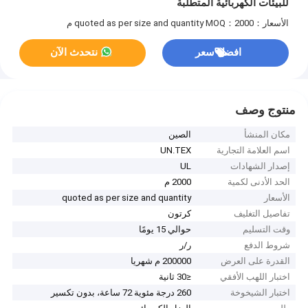
للبيئات الكهربائية المتطلبة
الأسعار：quoted as per size and quantity
MOQ：2000 م
افضل سعر
نتحدث الآن
منتوج وصف
مكان المنشأ
الصين
اسم العلامة التجارية
UN.TEX
إصدار الشهادات
UL
الحد الأدنى لكمية
2000 م
الأسعار
quoted as per size and quantity
تفاصيل التغليف
كرتون
وقت التسليم
حوالي 15 يومًا
شروط الدفع
ر/ر
القدرة على العرض
200000 م شهريا
اختبار اللهب الأفقي
≤30 ثانية
اختبار الشيخوخة
260 درجة مئوية 72 ساعة، بدون تكسير