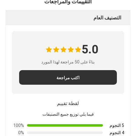
التقييمات والمراجعات
شريط من القماش الزجاجي المصنوع من رقائق الألومنيوم
ورق الكرافت ذو الوجه احباط
التصنيف العام
قماش الألياف الزجاجية رقائق الألومنيوم
شريط احباط سكريم
5.0
شريط لاصق من القماش
بناءً على 50 مراجعة لهذا المورد
شريط لاصق مزدوج الجوانب
اكتب مراجعة
الشريط اللاصق PET
صب الاستثمار الدقيق
لقطة تقييم
لوح العزل الكهربائي
فيما يلي توزيع جميع التصنيفات
5 النجوم
100%
4 النجوم
0%