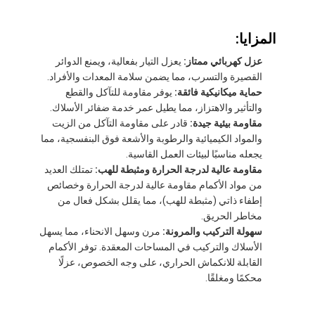
المزايا:
عزل كهربائي ممتاز:
يعزل التيار بفعالية، ويمنع الدوائر
القصيرة والتسرب، مما يضمن سلامة المعدات والأفراد.
حماية ميكانيكية فائقة:
يوفر مقاومة للتآكل والقطع
والتأثير والاهتزاز، مما يطيل عمر خدمة ضفائر الأسلاك.
مقاومة بيئية جيدة:
قادر على مقاومة التآكل من الزيت
والمواد الكيميائية والرطوبة والأشعة فوق البنفسجية، مما
يجعله مناسبًا لبيئات العمل القاسية.
مقاومة عالية لدرجة الحرارة ومثبطة للهب:
تمتلك العديد
من مواد الأكمام مقاومة عالية لدرجة الحرارة وخصائص
إطفاء ذاتي (مثبطة للهب)، مما يقلل بشكل فعال من
مخاطر الحريق.
سهولة التركيب والمرونة:
مرن وسهل الانحناء، مما يسهل
الأسلاك والتركيب في المساحات المعقدة. توفر الأكمام
القابلة للانكماش الحراري، على وجه الخصوص، عزلًا
محكمًا ومغلقًا.