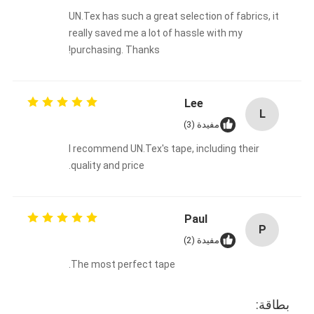
UN.Tex has such a great selection of fabrics, it
really saved me a lot of hassle with my
purchasing. Thanks!
Lee
L
مفيدة (3)
I recommend UN.Tex's tape, including their
quality and price.
Paul
P
مفيدة (2)
The most perfect tape.
بطاقة: