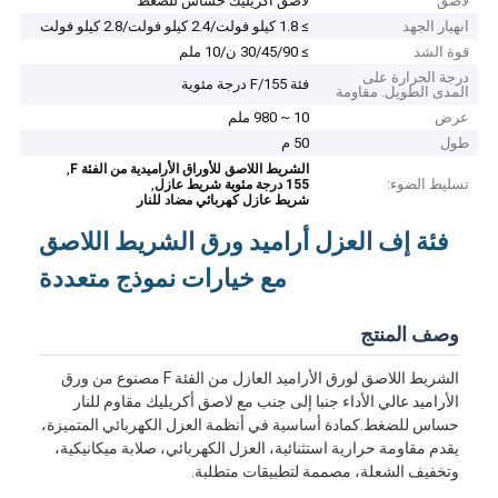
لاصق
لاصق أكريليك حساس للضغط
انهيار الجهد
≥ 1.8 كيلو فولت/2.4 كيلو فولت/2.8 كيلو فولت
قوة الشد
≥ 30/45/90 ن/10 ملم
درجة الحرارة على
فئة F/155 درجة مئوية
المدى الطويل. مقاومة
عرض
10 ~ 980 ملم
طول
50 م
,
الشريط اللاصق للأوراق الأراميدية من الفئة F
تسليط الضوء:
,
155 درجة مئوية شريط عازل
شريط عازل كهربائي مضاد للنار
فئة إف العزل أراميد ورق الشريط اللاصق
مع خيارات نموذج متعددة
وصف المنتج
الشريط اللاصق لورق الأراميد العازل من الفئة F مصنوع من ورق
الأراميد عالي الأداء جنبا إلى جنب مع لاصق أكريليك مقاوم للنار
حساس للضغط.كمادة أساسية في أنظمة العزل الكهربائي المتميزة،
يقدم مقاومة حرارية استثنائية، العزل الكهربائي، صلابة ميكانيكية،
وتخفيف الشعلة، مصممة لتطبيقات متطلبة.