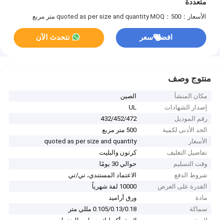
متعددة
الأسعار：quoted as per size and quantity
MOQ：500 متر مربع
افضل سعر
نتحدث الآن
منتوج وصف
مكان المنشأ
الصين
إصدار الشهادات
UL
رقم الموديل
432/452/472
الحد الأدنى لكمية
500 متر مربع
الأسعار
quoted as per size and quantity
تفاصيل التغليف
كرتون والبليت
وقت التسليم
حوالي 30 يومًا
شروط الدفع
الاعتماد المستندي، تي/تي
القدرة على العرض
10000 لفة شهرياً
مادة
ورق أراميد
سماكة
0.105/0.13/0.18 مللي متر