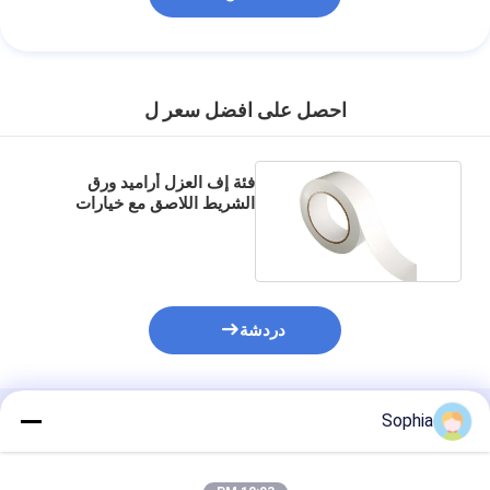
احصل على افضل سعر ل
فئة إف العزل أراميد ورق
الشريط اللاصق مع خيارات
نموذج متعددة
دردشة
Sophia
المنتجات الموصى بها