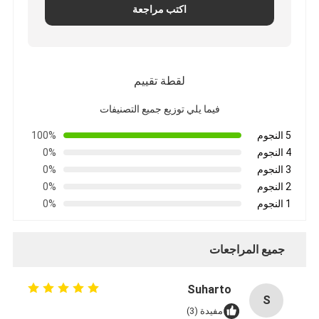
شريط من القماش الزجاجي المصنوع من رقائق الألومنيوم
اكتب مراجعة
ورق الكرافت ذو الوجه احباط
قماش الألياف الزجاجية رقائق الألومنيوم
لقطة تقييم
شريط احباط سكريم
فيما يلي توزيع جميع التصنيفات
شريط لاصق من القماش
5 النجوم
100%
4 النجوم
0%
شريط لاصق مزدوج الجوانب
3 النجوم
0%
2 النجوم
0%
الشريط اللاصق PET
1 النجوم
0%
صب الاستثمار الدقيق
جميع المراجعات
لوح العزل الكهربائي
Suharto
S
مفيدة (3)