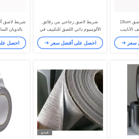
رقائق الألومنيوم اللاصق 18um
شريط لاصق زجاجي من رقائق
ف الأنابيب
الألومنيوم ذاتي اللصق للتكييف في
الطقس البارد
 سعر
احصل على أفضل سعر
احصل عل
فيديو