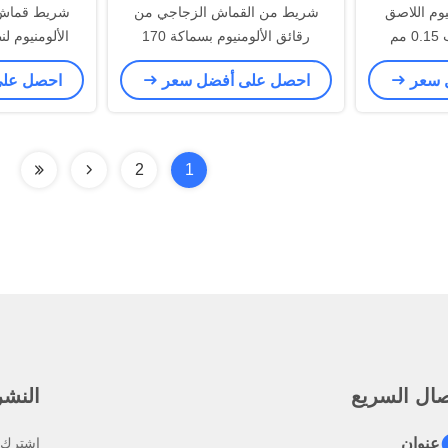
وم اللاصق
شريط من القماش الزجاجي من
شريط قماش 
مم
رقائق الألومنيوم بسماكة 170
الألومنيوم لن
ميكرون مع لاصق أكريليك مذيب
وتكييف الهواء
 سعر
احصل على أفضل سعر
احصل عل
أكر
2
1
صال السريع
النشرة
عنوان
اشترك ف