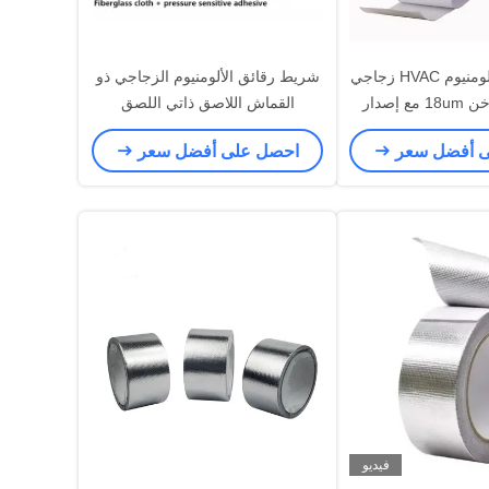
شريط لاصق ألومنيوم HVAC زجاجي
شريط رقائق الألومنيوم الزجاجي ذو
بالذوبان الساخن 18um مع إصدار
القماش اللاصق ذاتي اللصق
ورق
ى أفضل سعر
احصل على أفضل سعر
فيديو