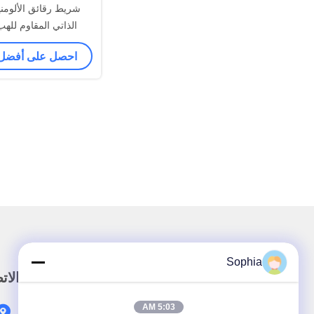
شريط رقائق الألومني
الذاتي المقاوم للهب 0.15 
احصل على أفضل
Sophia
رابط سريع
الات
5:03 AM
المنزل