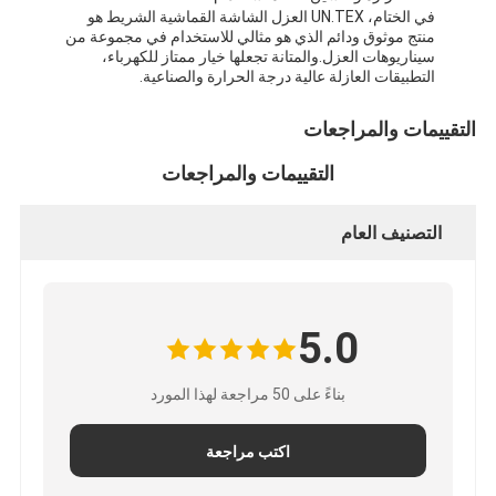
شريط من القماش الزجاجي المصنوع من رقائق الألومنيوم
في الختام، UN.TEX العزل الشاشة القماشية الشريط هو
منتج موثوق ودائم الذي هو مثالي للاستخدام في مجموعة من
سيناريوهات العزل.والمتانة تجعلها خيار ممتاز للكهرباء،
ورق الكرافت ذو الوجه احباط
التطبيقات العازلة عالية درجة الحرارة والصناعية.
قماش الألياف الزجاجية رقائق الألومنيوم
التقييمات والمراجعات
شريط احباط سكريم
التقييمات والمراجعات
شريط لاصق من القماش
التصنيف العام
شريط لاصق مزدوج الجوانب
الشريط اللاصق PET
5.0
صب الاستثمار الدقيق
بناءً على 50 مراجعة لهذا المورد
لوح العزل الكهربائي
اكتب مراجعة