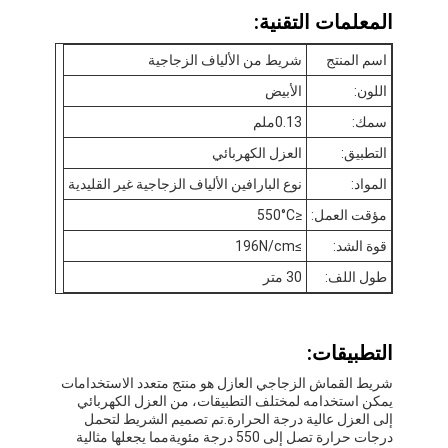
المعلمات التقنية:
اسم المنتج
شريط من الألياف الزجاجية
اللون:
الأبيض
سمك:
0.13ملم
التطبيق:
العزل الكهربائي
المواد:
نوع البارافين الألياف الزجاجية غير القليدية
مؤقت العمل:
≤550°C
قوة الشد:
≥196N/cm
طول اللف:
30 متر
الصفحة الرئيسية
التطبيقات:
منتجات
شريط القماش الزجاجي العازل هو منتج متعدد الاستخدامات
يمكن استخدامه لمختلف التطبيقات، من العزل الكهربائي
إلى العزل عالية درجة الحرارة.تم تصميم الشريط لتحمل
معلومات عنا
درجات حرارة تصل إلى 550 درجة مئويةمما يجعلها مثالية