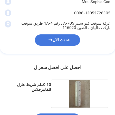
Mrs. Sophia Gao
0086-13052726305
غرفة سوفت فيو سنتر A-705 ، رقم 1A-4 طريق سوفت
بارك ، داليان ، الصين 116023
نتحدث الآن
احصل على افضل سعر ل
0.13ملم شريط عازل
للفايبرجلاس