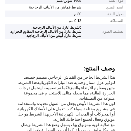
قوة الشد
≥196 نيوتن/سم
اسم المنتج
شريط قماش من الألياف الزجاجية
طول اللفة
30 م
السماكة
0.13 مم
,
0شريط عازل من الألياف الزجاجية
تسليط الضوء:
,
شريط عازل من الألياف الزجاجية المقاوم للحرارة
شريط عازل أبيض من الألياف الزجاجية
وصف المنتج:
هذا الشريط الحاجز من القماش الزجاجي مصمم خصيصا
لتوفير عزل ممتاز وحماية ضد التيارات الكهربائيةهذا الشريط
متين ومقاوم للارتداء والتمزقكما تم تصميمه ليتحمل درجات
الحرارة العالية، مما يجعله مثالي للاستخدام في مجموعة
متنوعة من التطبيقات.
لون هذا الشريط الأبيض يجعل من السهل تحديده واستخدامه
في مشاريع مختلفة سواء كنت تعمل على الأسلاك الكهربائية
أو المحركات أو المعدات الكهربائية الأخرىهذا الشريط هو حل
موثوق وفعال لجميع احتياجاتك العازلة.
مع صلابة قوية وموثوق بها ، يسهل وضع هذا الشريط ويظل
في مكانه لفترات طويلة. كما أنه من السهل قطعها إلى