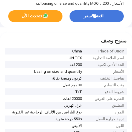
الأسعار：basing on size and quantity
MOQ：200 لفة
افضل سعر
نتحدث الآن
منتوج وصف
China
Place of Origin
اسم العلامة التجارية
UN.TEX
الحد الأدنى لكمية
200 لفة
الأسعار
basing on size and quantity
تفاصيل التغليف
كرتون ومنصة نقالة
وقت التسليم
30 يوم عمل
شروط الدفع
T/T
القدرة على العرض
20000 لفات
التطبيق
عزل كهربي
المواد
نوع البارافين من الألياف الزجاجية غير القلوية
درجة حرارة العمل.
≥550 درجة مئوية
اللون
الأبيض