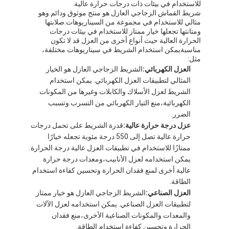
للاستخدام في بيئات ذات درجات حرارة عالية.
جولة في المعمل
شريط القماش الزجاجي العازل هو منتج موثوق ودائم وهو
مثالي للاستخدام في مجموعة من السيناريوهات.صلابتها
ومتانتها تجعلها خيار ممتاز للاستخدام في بيئات درجات
مراقبة الجودة
الحرارة العالية حيث أنواع أخرى من العزل قد لا تكون
مناسبةيمكن استخدام الشريط في سيناريوهات مختلفة،
اتصل بنا
مثل:
العزل الكهربائي:
الشريط الزجاجي العازل هو الخيار
المثالي لتطبيقات العزل الكهربائي. يمكن استخدام
الشريط لعزل الأسلاك والكابلات وغيرها من المكونات
شريط عازل لاصق
الكهربائية،منع التيار الكهربائي من التسرب وتسبب
الضرر.
شريط عزل قماش زجاجي
عزل درجة حرارة عالية:
قدرة الشريط على تحمل درجات
حرارة عالية تصل إلى 550 درجة مئوية تجعله خيارًا
شريط عازل مقاوم للحرارة
ممتازًا للاستخدام في تطبيقات العزل عالية درجة الحرارة.
يمكن استخدامه لعزل الأنابيب،ومعدات درجة حرارة
شريط لاصق من القماش الزجاجي
عالية أخرى لمنع فقدان الحرارة وتحسين كفاءة استخدام
الطاقة.
شريط لاصق فيلم بوليميد
العزل الصناعي:
الشريط الزجاجي العازل هو خيار ممتاز
لتطبيقات العزل الصناعي. يمكن استخدامه لعزل الآلات
شريط لاصق رقائق الألومنيوم
والمعدات والمكونات الصناعية الأخرى،منع فقدان
الحرارة وتحسين كفاءة استخدام الطاقة.