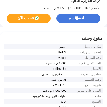
درجة الحرارة العالية
الأسعار：$1~5/roll
MOQ：1،000 م / الحجم
افضل سعر
نتحدث الآن
منتوج وصف
مكان المنشأ
الصين
إصدار الشهادات
RoHS
رقم الموديل
M35-1
الحد الأدنى لكمية
1،000 م / الحجم
الأسعار
$1~5/roll
تفاصيل التغليف
علبة كرتون التصدير
وقت التسليم
35 يوم عمل
شروط الدفع
L / C ، T / T
القدرة على العرض
1،000،000 م / شهر
مادة
الألياف الزجاجية الإلكترونية
النسيج
عادي