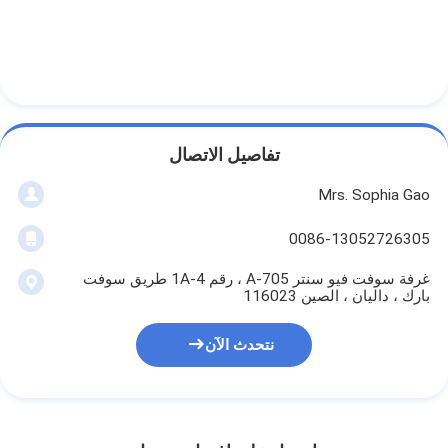
شريط من القماش الزجاجي المصنوع من رقائق الألومنيوم
ورق الكرافت ذو الوجه احباط
قماش الألياف الزجاجية رقائق الألومنيوم
شريط احباط سكريم
تفاصيل الاتصال
شريط لاصق من القماش
Mrs. Sophia Gao
شريط لاصق مزدوج الجوانب
0086-13052726305
الشريط اللاصق PET
غرفة سوفت فيو سنتر A-705 ، رقم 1A-4 طريق سوفت
بارك ، داليان ، الصين 116023
صب الاستثمار الدقيق
نتحدث الآن
لوح العزل الكهربائي