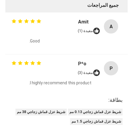
جميع المراجعات
جولة في المعمل
مراقبة الجودة
Amit
A
مفيدة (1)
اتصل بنا
Good.
شريط عازل لاصق
P*o
P
شريط عزل قماش زجاجي
مفيدة (3)
I highly recommend this product.
شريط عازل مقاوم للحرارة
شريط لاصق من القماش الزجاجي
بطاقة:
شريط لاصق فيلم بوليميد
شريط عزل قماش زجاجي 0.13 مم
شريط عزل قماش زجاجي 38 مم
شريط عزل قماش زجاجي 1.5 مم
شريط لاصق رقائق الألومنيوم