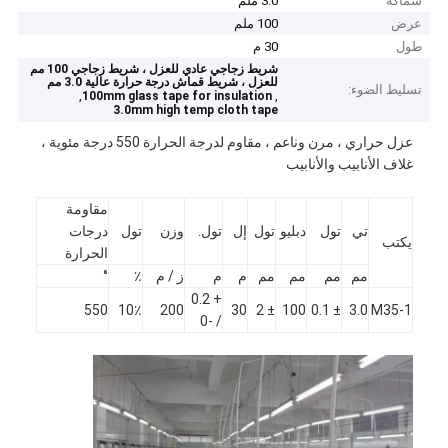
سماكة
3.0 ملم
عرض
100 ملم
طول
30 م
شريط زجاجي عادي للعزل ، شريط زجاجي 100 مم
للعزل ، شريط قماش درجة حرارة عالية 3.0 مم
تسليط الضوء:
,
,
100mm glass tape for insulation
3.0mm high temp cloth tape
عزل حراري ، مرن وناعم ، مقاوم لدرجة الحرارة 550 درجة مئوية ،
غلاف الأنابيب والأنابيب
مقاومة
تي
تول
دبليو
تول
إل
تول.
وزن
تول
درجات
يكتب
الحرارة
مم
مم
مم
مم
م
م
ز / م
٪
°
+ 0.2
550
10٪
200
30
± 2
100
± 0.1
3.0
M35-1
/ -0