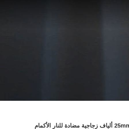
0.5 ~ 25mm ألياف زجاجية مضادة للنار الأكمام