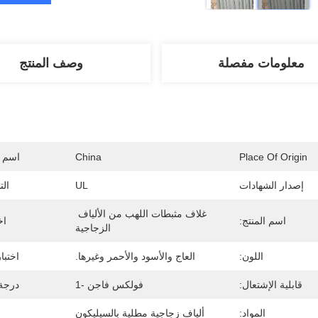
معلومات مفصلة
وصف المنتج
Place Of Origin
China
اسم ا
إصدار الشهادات
UL
الت
غلاف مثبطات اللهب من الألياف 
اسم المنتج:
اخ
الزجاجية
اللون:
العاج والأسود والأحمر وغيرها.
اختبا
قابلية الإشتعال:
فولكس فاجن -1
درجة 
المواد:
ألياف زجاجية مطلية بالسيليكون