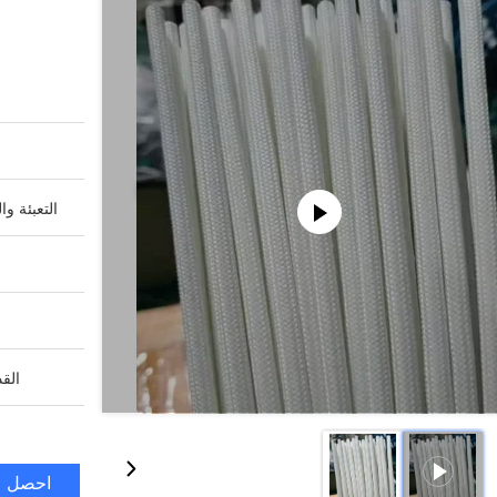
التعبئة وا
القد
احصل ع