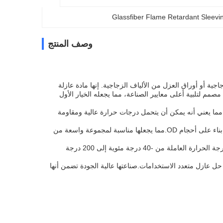
Glassfiber Flame Retardant Sleevi
وصف المنتج
جاجية أو أوراق العزل من الألياف الزجاجية. إنها مادة عازلة
م لتلبية أعلى معايير الصناعة، مما يجعله الخيار الأول
.مما يعني أنه يمكن أن يتحمل درجات حرارة عالية ومقاومة
يتوفر أكمام مختلفة لتلبية احتياجاتك. نحن نقدم أطوال لفة من 200m، 100m، 50m، و 25m بناء على أحجام OD.مما يجعلها مناسبة لمجموعة واسعة من
أكمامنا المقاومة للنار من الألياف الزجاجية يمكنها تحمل درجات الحرارة القصوى، مع نطاق درجة الحرارة العاملة من -40 درجة مئوية إلى 200 درجة
 حل عازل متعدد الاستخدامات.صناعتها عالية الجودة تضمن أنها