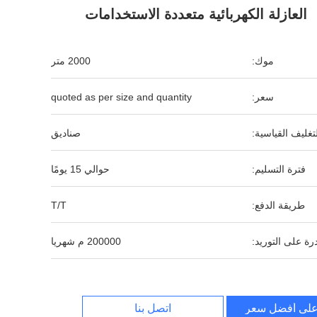
العازلة الكهربائية متعددة الاستخدامات
موك:
2000 متر
سعر:
quoted as per size and quantity
لتغليف القياسية:
صناديق
فترة التسليم:
حوالي 15 يومًا
طريقة الدفع:
T/T
رة على التوريد:
200000 م شهريا
لى أفضل سعر
اتصل بنا