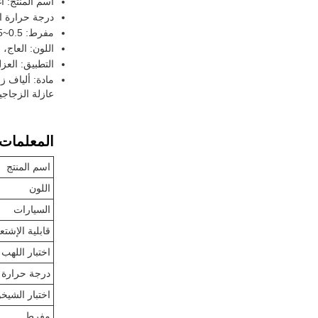
اسم المنتج: أ
درجة حرارة العمل: 
مفرط: 0.5~25ملم
اللون: العاج، 
التطبيق: العز
مادة: ألياف ز
عازلة الزجاجي
المعلمات ا
اسم المنتج
اللون
السيارات
قابلية الإشتع
اختبار اللهب 
درجة حرارة 
اختبار الشيخ
مفرط