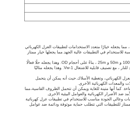
وفر الغلاف المقاوم للنار من ألياف الزجاج في أحجام O.D. تتراوح من 0.5mm إلى 25mm ، مما يجعله خيارًا متعدد الاستخدامات لتطبيقات العزل الكهربائي
ة للاستخدام في التطبيقات عالية الجهد.مما يجعلها خيار ممتاز
يتوفر غلاف UN.TEX Fiber Glass Flame Retardant Sleeving في أطوال طلاء 200m و 100m و 50m و 25m ، بناءً على أحجام OD. وهذا يجعله حلًا فعالًا
من حيث التكلفة لتطبيقات العزل المختلفة.الغلاف المقاوم للنار من الألياف الزجاجية هو مضاد للنار ، مع تصنيف قابلية للاشتعال Vw-1. وهذا يجعله مثاليًا
لعزل الكهربائي، وتغطية الأسلاك.حيث أنه يمكن أن يتحمل
م ويمكن تطبيقها بسرعة وكفاءة. كما أنها متينة للغاية ويمكن أن تتحمل الظروف القاسية،مما
د ضد الأضرار الكهربائية والعوامل البيئية الأخرى.
UN.TEX  هو غلاف عازل متعدد الاستخدامات وعالي الجودة مناسب للاستخدام في تطبيقات عزل كهربائية
 ممتاز للتطبيقات التي تتطلب حماية موثوقة ودائمة ضد عوامل