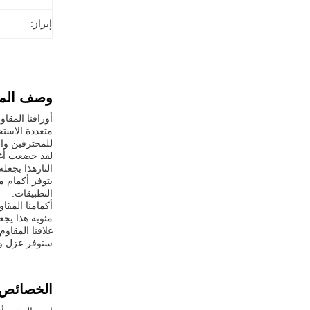
إبراز:
وصف المن
أوراقنا المقاو
متعددة الاستخ
للمحترفين والمهتمين DIY
لقد خضعت أغطي
النارهذا يجعله
التطبيقات.
مئوية.هذا يجع
غلافنا المقاو
ستوفر عزل وح
الخصائص: