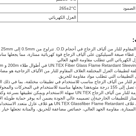
الصمود
265±2°C
العزل الكهربائي
:
يت
 غطاء صبغة السيليكون على ألياف الزجاج قوة كهربائية ممتازة، مما يجعلها مناسب
ل الكهربائي التي تتطلب مقاومة الجهد العالي.
التطبيقات التي تتطلب مواد مقاومة للحريق.
م للنار من ألياف الزجاج مناسب للاستخدام في تطبيقات مختلفة، بما في ذلك ا
في المحركات والمحولات والمعدات الكهربائية الأخرى.
الأغلفة المقاومة للنار من ألياف الزجاج UN.TEX سهلة الاستخدا
متاز للتطبيقات الخارجيةإن تصميمه عالي الجودة يضمن أنه يوفر حماية طويلة الأم
باختصار ، فإن غلاف Glassfiber Flame Retardant
الممتازة، مقاومة الجهد العالي، خصائص مضاعفة للحريق، والمتانة تجعلها خيار