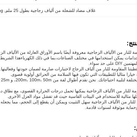
غلاف مضاد للشعلة من ألياف زجاجية بطول 25 ملم
, 
ng
تج:
مة للنار من الألياف الزجاجية معروفة أيضًا باسم الأوراق العازلة من الألياف الز
دامات يمكن استخدامها في مختلف الصناعات،بما في ذلك الكهرباءهذا الشريط مصم
 على حد سواء.
تنا المقاومة للنار من ألياف الزجاج لاختبارات صارمة لضمان جودتها وفعاليتها
 خيارا مثاليا للتطبيقات التي تكون فيها السلامة من الحرائق أولوية قصوى.
لها مثالية للاستخدام في البيئات القاسية حيث قد تفشل مواد العزل الأخرى.
م للنار من الألياف الزجاجية سهل التثبيت ويمكن أن يقطع إلى الحجم، مما يجعله
ماية موثوقة لسنوات قادمة.