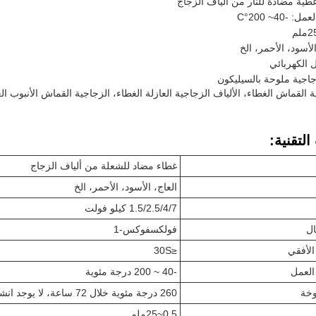
غطية مضادة للنار من ألياف الزجاج
-40~ 200°C
الأسود، الأحمر، الخ
ل الكهربائي
جاجية ملوحة بالسيليكون
ة القماش الغطاء، الألياف الزجاجية العازلة الغطاء، الزجاجية القماش الأنبوب ال
لتقنية:
غطاء مضاد للشعلة من ألياف الزجاج
العاج، الأسود، الأحمر، الخ
1.5/2.5/4/7 كيلو فولت
ال
فولكسفوكس-1
الأفقي
≤30S
العمل
-40 ~ 200 درجة مئوية
وخة
260 درجة مئوية خلال 72 ساعة، لا يوجد انشقاق
0.5~25ملم