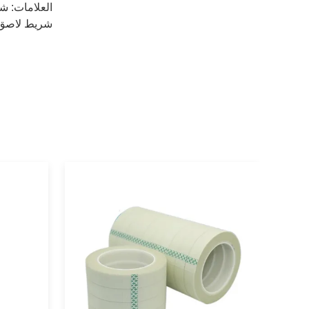
العلامات:
شر
شريط لاصق 