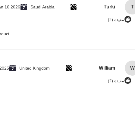
Turki
T
an 16.2026
Saudi Arabia
مفيدة (2)
oduct.
William
W
.2025
United Kingdom
مفيدة (2)