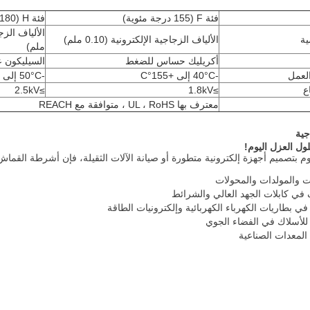
فئة F (155 درجة مئوية)
فئة H (180 درجة مئوية)
ية
الألياف الزجاجية الإلكترونية (0.10 ملم)
ملم)
أكريليك حساس للضغط
السيليكون ع
لعمل
-40°C إلى +155°C
-50°C إلى +180°C
ع
≥1.8kV
≥2.5kV
معترف بها UL ، RoHS ، متوافقة مع REACH
جية
ول العزل اليوم!
 بتصميم أجهزة إلكترونية متطورة أو صيانة الآلات الثقيلة، فإن أشرطة القما
 والمولدات والمحولات
 في كابلات الجهد العالي والشرائط
 في بطاريات الكهرباء الكهربائية وإلكترونيات الطاقة
للأسلاك في الفضاء الجوي
المعدات الصناعية