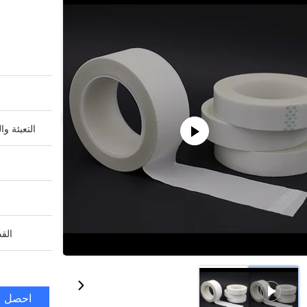
التعبئة وا
القد
احصل ع