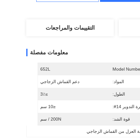
التقييمات والمراجعات
معلومات مفصلة
652L
Model Numbe
المواد:
دعم القماش الزجاجي
الطول:
≥3٪
ة التدوير 14#:
≤10 سم
قوة الشد:
200N / سم
 العزل من القماش الزجاجي