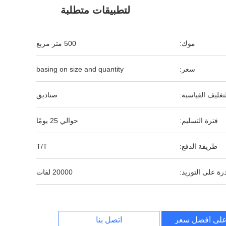
لتطبيقات متطلبة
موك:
500 متر مربع
سعر:
basing on size and quantity
لتغليف القياسية:
صناديق
فترة التسليم:
حوالي 25 يومًا
طريقة الدفع:
T/T
رة على التوريد:
20000 لفات
لى أفضل سعر
اتصل بنا