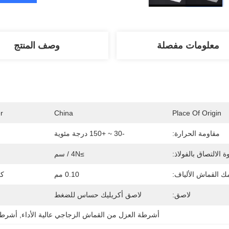
معلومات مفصلة
وصف المنتج
r
China
Place Of Origin
مقاومة الحرارة:
-30 ~ +150 درجة مئوية
ة الالتصاق بالفولاذ:
≥4N / سم
 القماش الألياف:
0.10 مم
كر
لاصق:
لاصق أكريليك حساس للضغط
أشرطة العزل من القماش الزجاجي عالية الأداء
, 
أشرطة