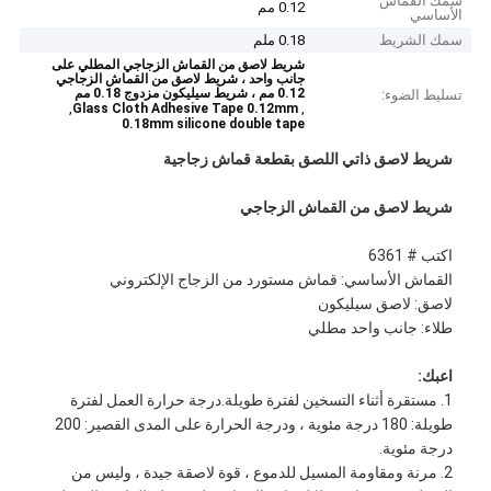
سمك القماش
0.12 مم
الأساسي
سمك الشريط
0.18 ملم
شريط لاصق من القماش الزجاجي المطلي على
جانب واحد ، شريط لاصق من القماش الزجاجي
0.12 مم ، شريط سيليكون مزدوج 0.18 مم
تسليط الضوء:
,
,
Glass Cloth Adhesive Tape 0.12mm
0.18mm silicone double tape
شريط لاصق ذاتي اللصق بقطعة قماش زجاجية
شريط لاصق من القماش الزجاجي
اكتب # 6361
القماش الأساسي: قماش مستورد من الزجاج الإلكتروني
لاصق: لاصق سيليكون
طلاء: جانب واحد مطلي
اعبك:
1. مستقرة أثناء التسخين لفترة طويلة.درجة حرارة العمل لفترة
طويلة: 180 درجة مئوية ، ودرجة الحرارة على المدى القصير: 200
درجة مئوية.
2. مرنة ومقاومة المسيل للدموع ، قوة لاصقة جيدة ، وليس من