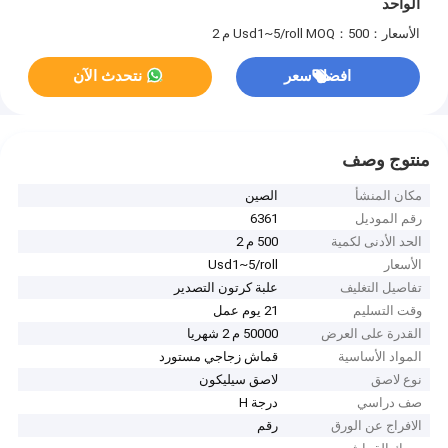
الواحد
الأسعار：Usd1~5/roll
MOQ：500 م 2
افضل سعر
نتحدث الآن
منتوج وصف
مكان المنشأ
الصين
رقم الموديل
6361
الحد الأدنى لكمية
500 م 2
الأسعار
Usd1~5/roll
تفاصيل التغليف
علبة كرتون التصدير
وقت التسليم
21 يوم عمل
القدرة على العرض
50000 م 2 شهريا
المواد الأساسية
قماش زجاجي مستورد
نوع لاصق
لاصق سيليكون
صف دراسي
درجة H
الافراج عن الورق
رقم