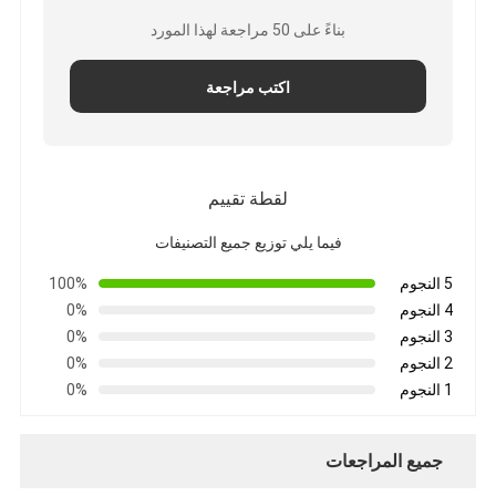
جولة في المعمل
بناءً على 50 مراجعة لهذا المورد
مراقبة الجودة
اكتب مراجعة
اتصل بنا
لقطة تقييم
شريط عازل لاصق
فيما يلي توزيع جميع التصنيفات
شريط عزل قماش زجاجي
5 النجوم
100%
4 النجوم
0%
شريط عازل مقاوم للحرارة
3 النجوم
0%
شريط لاصق من القماش الزجاجي
2 النجوم
0%
1 النجوم
0%
شريط لاصق فيلم بوليميد
جميع المراجعات
شريط لاصق رقائق الألومنيوم