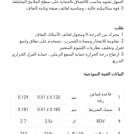
السهل تشوه.مناسب للالتصاق بالحماية على سطح الملامح المختلفة.
3. قوة ميكانيكية عالية ، ومناسبة لفائف ضيقة وثابتة التفاف.
طلب:
1. محرك من الدرجة H ومحول لفائف الأسلاك التفاف
2. مقاومة للانفجار ومضادة للتسرب ، تستخدم على نطاق واسع
لعزل وتغليف بطاريات الليثيوم المنغنيز
3. ارتفاع درجة الحرارة حماية السفع الرملي ، حماية العزل الحراري
التدريع.
البيانات الفنية النموذجية:
قاعدة قماش
1
مم
0.120 ± 0.01
0.129
رقة
3
سمك الشريط
مم
0.180 ± 0.01
0.181
4
BDV
ك
≥2.5
2.7
5
قوة الشد
N / 10 ملم
≥210
237