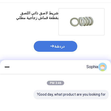
شريط لاصق ذاتي اللصق
بقطعة قماش زجاجية مطلي
بالجانب الواحد
دردشة
Sophia
المنتجات الموصى بها
3:46 PM
Good day, what product are you looking for?