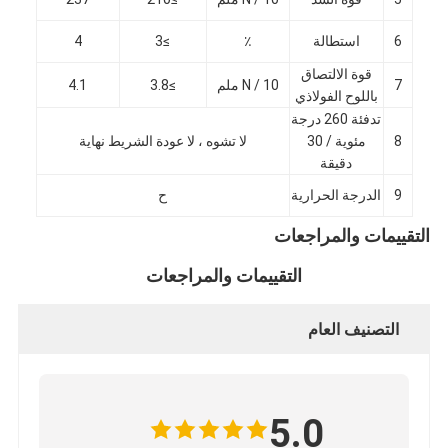
6
استطالة
٪
≥3
4
قوة الالتصاق
7
N / 10 ملم
≥3.8
4.1
باللوح الفولاذي
تدفئة 260 درجة
8
مئوية / 30
لا تشوه ، لا عودة الشريط نهاية
دقيقة
9
الدرجة الحرارية
ح
التقييمات والمراجعات
التقييمات والمراجعات
التصنيف العام
الصفحة الرئيسية
منتجات
5.0
معلومات عنا