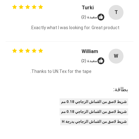
شريط من القماش الزجاجي المصنوع من رقائق الألومنيوم
Turki
T
مفيدة (2)
ورق الكرافت ذو الوجه احباط
Exactly what I was looking for. Great product.
قماش الألياف الزجاجية رقائق الألومنيوم
شريط احباط سكريم
William
W
شريط لاصق من القماش
مفيدة (2)
Thanks to UN.Tex for the tape.
شريط لاصق مزدوج الجوانب
الشريط اللاصق PET
بطاقة:
صب الاستثمار الدقيق
شريط لاصق من القماش الزجاجي 0.18 مم
شريط لاصق من القماش الزجاجي 0.18 مم
لوح العزل الكهربائي
شريط لاصق من القماش الزجاجي بدرجة H