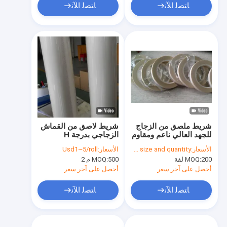
ﺎﺘﺼﻟ ﺍﻶﻧ
ﺎﺘﺼﻟ ﺍﻶﻧ
شريط ملصق من الزجاج
شريط لاصق من القماش
للجهد العالي ناعم ومقاوم
الزجاجي بدرجة H
للدموع BDV≥2.5kV
الأسعار:
basing on size and quantity
الأسعار:
Usd1~5/roll
200 لفة
MOQ:
500 م 2
MOQ:
أحصل على آخر سعر
أحصل على آخر سعر
ﺎﺘﺼﻟ ﺍﻶﻧ
ﺎﺘﺼﻟ ﺍﻶﻧ