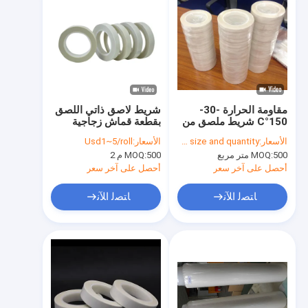
مقاومة الحرارة -30-
شريط لاصق ذاتي اللصق
150°C شريط ملصق من
بقطعة قماش زجاجية
قماش زجاجي مع إطالة ≥
مطلي بالجانب الواحد
الأسعار:
basing on size and quantity
الأسعار:
Usd1~5/roll
3% لون أبيض
500 متر مربع
MOQ:
500 م 2
MOQ:
أحصل على آخر سعر
أحصل على آخر سعر
ﺎﺘﺼﻟ ﺍﻶﻧ
ﺎﺘﺼﻟ ﺍﻶﻧ
الصفحة الرئيسية
منتجات
معلومات عنا