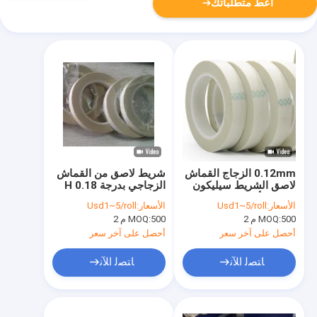
أعط متطلباتك
0.12mm الزجاج القماش
شريط لاصق من القماش
لاصق الشريط سيليكون
الزجاجي بدرجة H 0.18
لاصق الألياف الزجاجية
مم للعزل الكهربائي
الأسعار:
Usd1~5/roll
الأسعار:
Usd1~5/roll
القماش
500 م 2
MOQ:
500 م 2
MOQ:
أحصل على آخر سعر
أحصل على آخر سعر
ﺎﺘﺼﻟ ﺍﻶﻧ
ﺎﺘﺼﻟ ﺍﻶﻧ