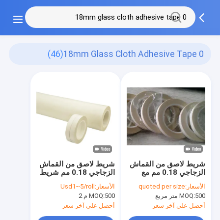
(46)
0 18mm Glass Cloth Adhesive Tape
شريط لاصق من القماش
شريط لاصق من القماش
الزجاجي 0.18 مم مع
الزجاجي 0.18 مم شريط
استطالة 3٪ بقوة لاصقة
لاصق من السيليكون
الأسعار:
quoted per size
الأسعار:
Usd1~5/roll
3.8N / سم
بدرجة H
500 متر مربع
MOQ:
500 م 2
MOQ:
أحصل على آخر سعر
أحصل على آخر سعر