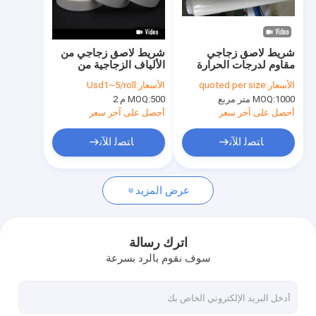
جولة في المعمل
مراقبة الجودة
شريط لاصق زجاجي
شريط لاصق زجاجي من
مقاوم لدرجات الحرارة
الألياف الزجاجية من
اتصل بنا
العالية 3.8N / Cm قوة
السيليكون العازل المقاوم
الأسعار:
quoted per size
الأسعار:
Usd1~5/roll
عالية
للحرارة
1000 متر مربع
MOQ:
500 م 2
MOQ:
أحصل على آخر سعر
أحصل على آخر سعر
شريط عازل لاصق
ﺎﺘﺼﻟ ﺍﻶﻧ
ﺎﺘﺼﻟ ﺍﻶﻧ
شريط عزل قماش زجاجي
عرض المزيد
شريط عازل مقاوم للحرارة
شريط لاصق من القماش الزجاجي
اترك رسالة
سوف نقوم بالرد بسرعة
شريط لاصق فيلم بوليميد
شريط لاصق رقائق الألومنيوم