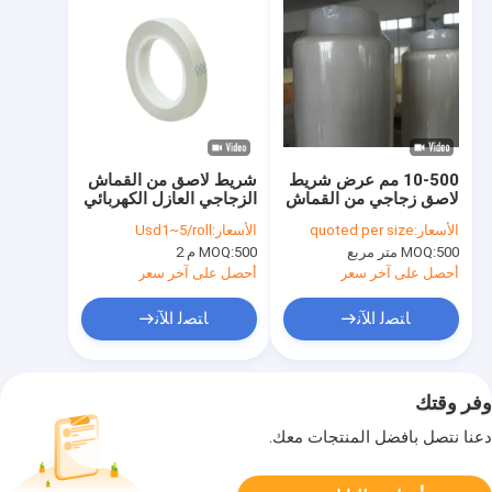
10-500 مم عرض شريط
شريط لاصق من القماش
لاصق زجاجي من القماش
الزجاجي العازل الكهربائي
لفة H فئة مقاومة درجات
H 0.18mm
الأسعار:
quoted per size
الأسعار:
Usd1~5/roll
الحرارة العالية
500 متر مربع
MOQ:
500 م 2
MOQ:
أحصل على آخر سعر
أحصل على آخر سعر
ﺎﺘﺼﻟ ﺍﻶﻧ
ﺎﺘﺼﻟ ﺍﻶﻧ
وفر وقتك
دعنا نتصل بأفضل المنتجات معك.