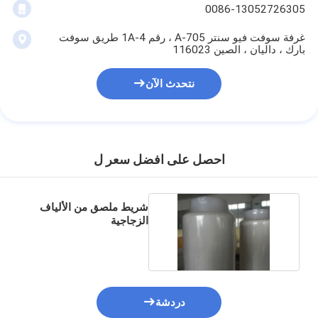
0086-13052726305
غرفة سوفت فيو سنتر A-705 ، رقم 1A-4 طريق سوفت
بارك ، داليان ، الصين 116023
نتحدث الآن
احصل على افضل سعر ل
شريط ملصق من الألياف
الزجاجية
دردشة