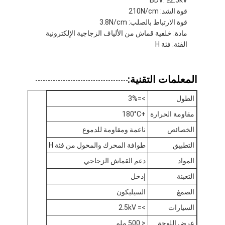
قوة الشد: 210N/cm
قوة الارتباط بالصلب: 3.8N/cm
مادة: خلفية قماش من الألياف الزجاجية الإلكترونية
الفئة: فئة H
المعلمات التقنية:
الطول
>=3%
مقاومة الحرارة
+180°C
الخصائص
ناعمة ومقاومة للدموع
التطبيق
طوافة المحرك والمحول من فئة H
المواد
دعم القماش الزجاجي
الصفحة الرئيسية
التعبئة
إدخل
منتجات
الصمغ
السيليكون
السيارات
>= 2.5kV
معلومات عنا
عرض اللوحة
< 500 ملم