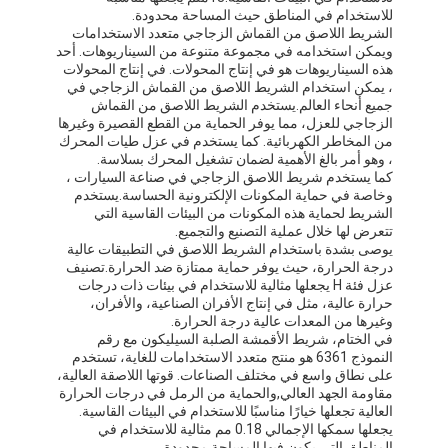
شريط من القماش الزجاجي المصنوع من رقائق الألومنيوم
للاستخدام في المناطق حيث المساحة محدودة.
الشريط اللاصق من القماش الزجاجي متعدد الاستخدامات
ويمكن استخدامه في مجموعة متنوعة من السيناريوهات. أحد
ورق الكرافت ذو الوجه احباط
هذه السيناريوهات هو في إنتاج المحولات. في إنتاج المحولات
، يمكن استخدام الشريط اللاصق من القماش الزجاجي في
قماش الألياف الزجاجية رقائق الألومنيوم
جميع أنحاء العالم.يستخدم الشريط اللاصق من القماش
الزجاجي للعزل، مما يوفر الحماية من القطع القصيرة وغيرها
من المخاطر الكهربائية. كما يستخدم في عزل طيات المحرك
شريط احباط سكريم
، وهو أمر بالغ الأهمية لضمان تشغيل المحرك بسلاسة.
كما يستخدم شريط اللاصق الزجاجي في صناعة السيارات ،
شريط لاصق من القماش
وخاصة في حماية المكونات الإلكترونية الحساسة.يستخدم
الشريط لحماية هذه المكونات من البيئات القاسية التي
تتعرض لها خلال عملية التصنيع والتجميع.
شريط لاصق مزدوج الجوانب
يوصى بشدة باستخدام الشريط اللاصق في التطبيقات عالية
درجة الحرارة، حيث يوفر حماية ممتازة ضد الحرارة.تصنيف
الشريط اللاصق PET
عزل فئة H يجعلها مثالية للاستخدام في بيئات ذات درجات
حرارة عالية، مثل في إنتاج الأفران الصناعية، والأفران،
صب الاستثمار الدقيق
وغيرها من المعدات عالية درجة الحرارة.
في الختام، شريط الأقمشة الصلبة السيليكون مع رقم
النموذج 6361 هو منتج متعدد الاستخدامات للغاية، تستخدم
لوح العزل الكهربائي
على نطاق واسع في مختلف الصناعات. قوتها اللاصقة العالية،
مقاومة الجهد العالي,والحماية من الرمل في درجات الحرارة
العالية تجعلها خيارًا مناسبًا للاستخدام في البيئات القاسية.
يجعلها سمكها الإجمالي 0.18 مم مثالية للاستخدام في
المناطق التي يكون فيها المساحة محدودة.