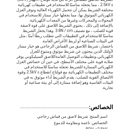
≥ 2.5kV ، مما يجعله مناسبًا للاستخدام في تطبيقات كهربائية
مختلفة.الشريط يمكن أن تتحمل الكهرباء العالية وتوفر العزل
الكهربائي الموثوق بها، مما يجعلها خيار ممتاز للاستخدام في
المحولات والمحركات وغيرها من المعدات الكهربائية.
بالإضافة إلى ذلك ، يحتوي الشريط اللاصق على قوة لاصقة
قوية للصلب ، مع تصنيف 3.8N / cm. وهذا يجعل الشريط
مناسبًا للاستخدام في التطبيقات التي تتطلب ربطًا آمنًا ،مثل
في البيئات الصناعية أو لربط الأغراض العامة.
باختصار، شريط اللاصق من القماش الزجاجي هو خيار ممتاز
لأولئك الذين يبحثون عن شريط موثوق ومتنوع للعزل
الكهربائي،وتطبيقات التوصيل العامةاللاصق السيليكوني يوفر
صلابة قوية على مختلف الأسطح، في حين أن خصائص العزل
الكهربائي الممتازة للشريط تجعله مناسبًا للاستخدام في
مختلف التطبيقات الكهربائية.مع فولتاج انقطاع ≥ 2.5kV وقوة
الالتصاق القوية للصلب، يقدم الشريط أداء موثوق به في
البيئات القاسية وهو إضافة ممتازة إلى أي بيئة صناعية أو
تجارية.
الخصائص:
اسم المنتج: شريط لاصق من قماش زجاجي
الخصائص: ناعمة ومقاومة للدموع
BDV: ≥2.5kV