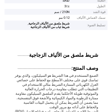
التعبئة
لفافة
الطول
≥3٪
قوة الشد
210N / سم
سمك القماش الألياف
0.12 مم
,
شريط ملصق من الألياف الزجاجية
تسليط الضوء:
شريط ثياب من الألياف الزجاجية
شريط ملصق من الألياف الزجاجية
وصف المنتج:
الصمغ المستخدم في هذا الشريط هو السيليكون، والذي يوفر
تماسك قوي على مختلف الأسطح مع الحفاظ على خصائص
العزل الكهربائي الممتازة.الشريط مثالي للاستخدام في
التطبيقات التي تتطلب مقاومة درجات الحرارة العالية
والموثوقية طويلة الأجلكما يقدم الملصق السيليكون مقاومة
ممتازة للرطوبة والمواد الكيميائية والأشعة فوق البنفسجية،
مما يضمن أن الشريط يمكن أن يتحمل البيئات القاسية
والحفاظ على أدائه مع مرور الوقت.
الشريط اللاصق للقماش الزجاجي لديه فولتاج الانهيار (BDV)