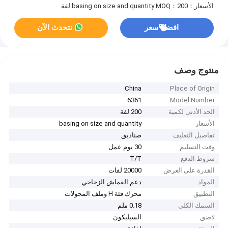
الأسعار：basing on size and quantity
MOQ：200 لفة
افضل سعر
نتحدث الآن
منتوج وصف
China
Place of Origin
6361
Model Number
الحد الأدنى لكمية
200 لفة
الأسعار
basing on size and quantity
تفاصيل التغليف
صناديق
وقت التسليم
30 يوم عمل
شروط الدفع
T/T
القدرة على العرض
20000 لفات
المواد
دعم القماش الزجاجي
التطبيق
محرك فئة H وملف المحولات
السمك الكلي
0.18 ملم
لاصق
السيليكون