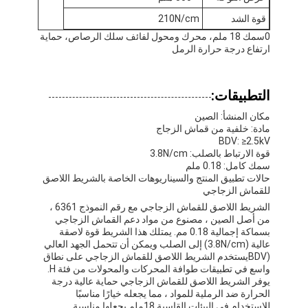
جولة في المعمل
قوة الشد
210N/cm
0سمك 18 ملم، محرك ومحول لفائف سلك الرصاص، حماية
مراقبة الجودة
ارتفاع درجة حرارة الرمل
اتصل بنا
التطبيقات:
مكان المنشأ: الصين
مادة: خلفية من قماش الزجاج
شريط عازل لاصق
BDV: ≥2.5kV
قوة الارتباط بالصلب: 3.8N/cm
شريط عزل قماش زجاجي
سمك كامل: 0.18 ملم
حالات تطبيق المنتج والسيناريوهات الخاصة بالشريط اللاصق
للقماش الزجاجي
شريط عازل مقاوم للحرارة
الشريط اللاصق للقماش الزجاجي مع رقم النموذج 6361 ،
من أصل الصين ، مصنوع من مواد دعم القماش الزجاجي
شريط لاصق من القماش الزجاجي
بسماكة إجمالية 0.18 مم. يمتلك هذا الشريط قوة لاصقة
عالية (3.8N/cm) إلى الصلب ويمكن أن تتحمل الجهد العالي
شريط لاصق فيلم بوليميد
(BDVيستخدم الشريط اللاصق للقماش الزجاجي على نطاق
واسع في تطبيقات طوافة المحركات والمحولات من فئة H.
يوفر الشريط اللاصق للقماش الزجاجي حماية عالية درجة
شريط لاصق رقائق الألومنيوم
الحرارة ضد الرملية للمواد ، مما يجعله خيارًا مناسبًا
للاستخدام في البيئات القاسية.18ملم يجعلها مناسبة