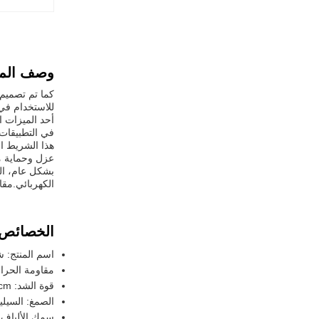
وصف المن
للاستخدام في ا
في التطبيقات 
عزل وحماية م
بشكل عام، ال
الكهربائي.مقا
الخصائص:
اسم المنتج:
مقاومة الحرارة: 180 درجة
قوة الشد: 210N/cm
الصمغ: السيلي
سمك الألياف الزجا