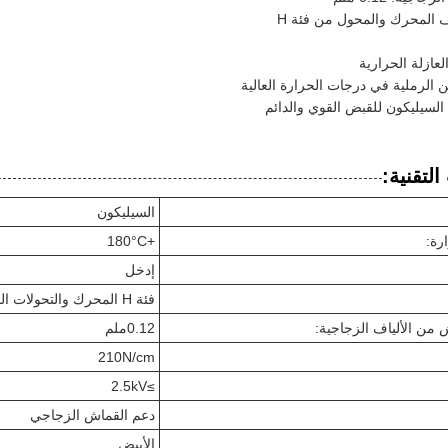
ف المحرك والمحول من فئة H
لعازلة الحرارية
 الرملية في درجات الحرارة العالية
لسيليكون للقبض القوي والدائم
لتقنية:
السيليكون
رة:
+180°C
إدخل
فئة H المحرك والتحولات الملفوفة سلك رصاص لف
من الألياف الزجاجية:
0.12ملم
210N/cm
≥2.5kV
دعم القماش الزجاجي
الأبيض