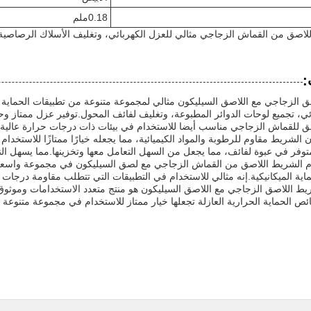
0.18ملم
لاصق من القماش الزجاجي مثالي للعزل الكهربائي، وتغليف الأسلاك الرصاصية ل
:
ئي، تجميع لوحات الدوائر المطبوعة، وتغليف لفائف المحول.توفير عزل ممتاز وحم
ق للقماش الزجاجي مناسب أيضا للاستخدام في بيئات ذات درجات حرارة عالية.مم
 الشريط مقاوم للرطوبة والمواد الكيميائية، مما يجعله خيارًا ممتازًا للاستخدام 
وفر في عبوة لفائف، مما يجعل من السهل التعامل معها وتخزينها.مما يسهل الن
 الشريط اللاصق من القماش الزجاجي مع لصق السيليكون في مجموعة واسعة من
اية الميكانيكية.إنه مثالي للاستخدام في التطبيقات التي تتطلب مقاومة درجات ا
ريط اللاصق الزجاجي مع اللاصق السيليكون هو منتج متعدد الاستخدامات وموثوق
ص الحماية الحرارية العازلة تجعلها خيار ممتاز للاستخدام في مجموعة متنوعة 