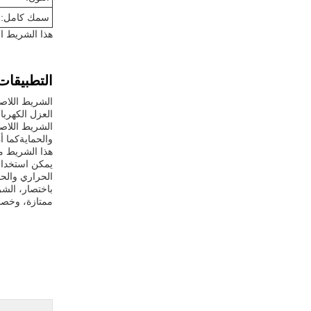
سمك كامل:
هذا الشريط ال
التطبيقات
العزل الكهربا
الشريط اللاص
والحمايةكما أن
هذا الشريط مت
يمكن استخدام
الحراري والحم
باختصار، الش
ممتازة، وخصائ