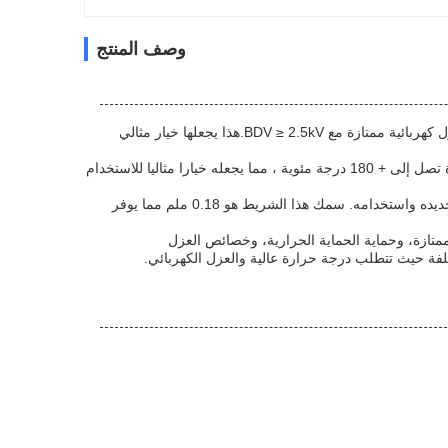
وصف المنتج
كما تم تصميم شريط اللاصق اللاصق للقماش الزجاجي اللاصق للسيليكون لتوفير خصائص عزل كهربائية ممتازة مع BDV ≥ 2.5kV.هذا يجعلها خيار مثالي
أحد الميزات الرئيسية لهذا الشريط هو مقاومة درجة الحرارة. يمكن أن يتحمل درجات الحرارة تصل إلى + 180 درجة مئوية ، مما يجعله خيارا مثاليا للاستخدام
هذا الشريط اللاصق للقماش الزجاجي الصلب من السيليكون يأتي باللون الأبيض مما يسهل تحديده واستخدامه. سمك هذا الشريط هو 0.18 ملم مما يوفر
تازة، وحماية الحماية الحرارية، وخصائص العزل
تلفة حيث تتطلب درجة حرارة عالية والعزل الكهربائي.