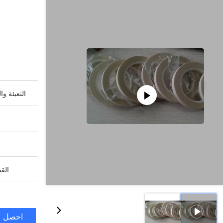
التعبئة وا
القد
احصل ع