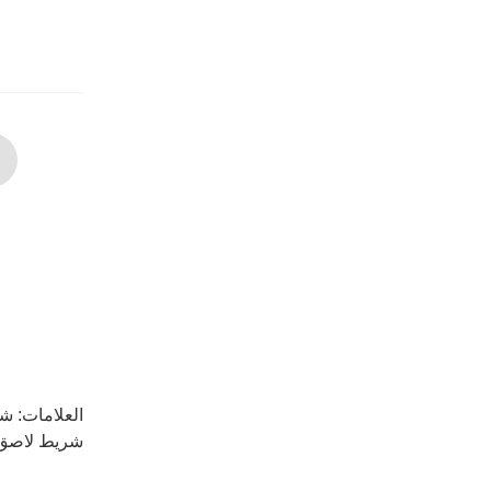
العلامات:
شر
شريط لاصق 