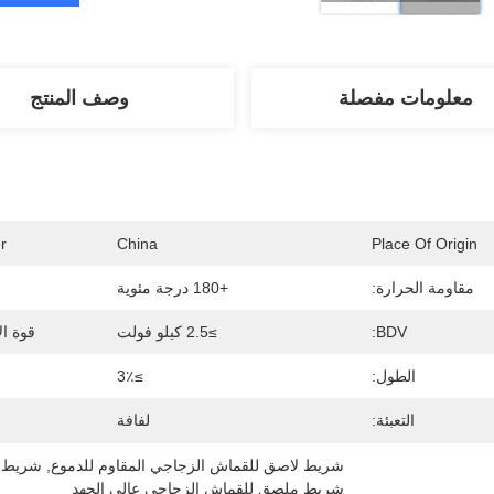
معلومات مفصلة
وصف المنتج
r
China
Place Of Origin
مقاومة الحرارة:
+180 درجة مئوية
BDV:
≥2.5 كيلو فولت
قوة ال
الطول:
≥3٪
التعبئة:
لفافة
شريط لاصق للقماش الزجاجي المقاوم للدموع
, 
شريط 
شريط ملصق للقماش الزجاجي عالي الجهد