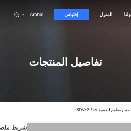
لنا
المنزل
إقتباس
Arabic
تفاصيل المنتجات
اوم للدموع BDV≥2.5kV
شريط ملصق 