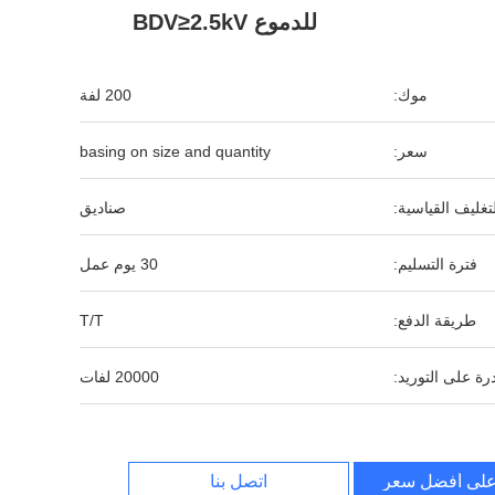
للدموع BDV≥2.5kV
موك:
200 لفة
سعر:
basing on size and quantity
لتغليف القياسية:
صناديق
فترة التسليم:
30 يوم عمل
طريقة الدفع:
T/T
رة على التوريد:
20000 لفات
لى أفضل سعر
اتصل بنا