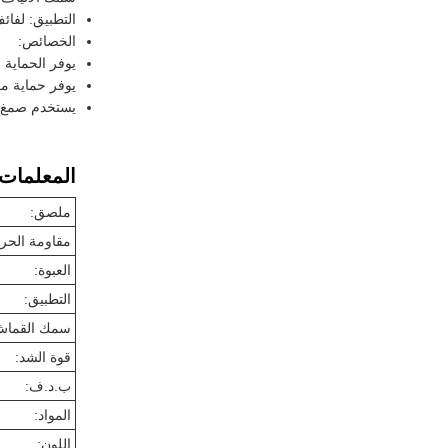
التطبيق: لفائ
الخصائص:
يوفر الحماية ا
يوفر حماية من
يستخدم صمغ ا
المعلمات ا
ملصق:
مقاومة الحرا
العبوة:
التطبيق:
سمك القماش 
قوة الشد:
ب.د.ف:
المواد:
اللون: