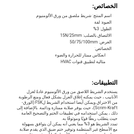
الخصائص:
اسم المنتج: شريط ملصق من ورق الألومنيوم
العبوة: لفة
الطول: 3%
الالتصاق بالصلب: 15N/25mm
العرض: 50/75/100mm
الخصائص:
انعكاس ممتاز للحرارة والضوء
مثالية لتطبيق قنوات HVAC
التطبيقات:
يستخدم الشريط اللاصق من ورق الألومنيوم عادةً لعزل
الأنابيب ، حيث يمكنه إغلاق العزل بشكل فعال ومنع الرطوبة
الصفحة الرئيسية
من الاختراق.ويمكن أيضا استخدام الشريط لFSK (الورق-
Scrim-Kraft)، حيث يوفر صلابة ممتازة ودائمة. بالإضافة إلى
منتجات
ذلك ، يمكن استخدامه في تطبيقات الختم والتصحيح العامة
حيث يتطلب ربطًا قويًا وموثوقًا به.
تمدد الشريط هو 3% مما يعني أنه يمكن أن يتوافق بسهولة
معلومات عنا
مع الأسطح غير المنتظمة وتوفير ختم ضيق.الذي يقدم صلابة