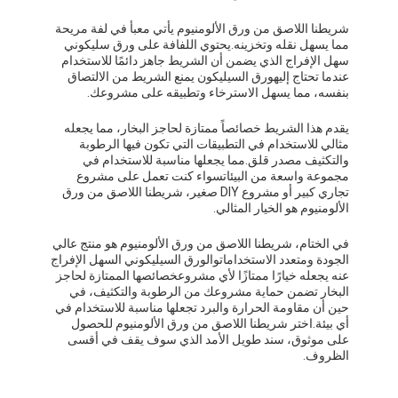
شريطنا اللاصق من ورق الألومنيوم يأتي معبأ في لفة مريحة
مما يسهل نقله وتخزينه.يحتوي اللفافة على ورق سليكوني
سهل الإفراج الذي يضمن أن الشريط جاهز دائمًا للاستخدام
عندما تحتاج إليهورق السيليكون يمنع الشريط من الالتصاق
بنفسه، مما يسهل الاسترخاء وتطبيقه على مشروعك.
يقدم هذا الشريط خصائصاً ممتازة لحاجز البخار، مما يجعله
مثالي للاستخدام في التطبيقات التي تكون فيها الرطوبة
والتكثيف مصدر قلق.مما يجعلها مناسبة للاستخدام في
مجموعة واسعة من البيئاتسواء كنت تعمل على مشروع
تجاري كبير أو مشروع DIY صغير، شريطنا اللاصق من ورق
الألومنيوم هو الخيار المثالي.
في الختام، شريطنا اللاصق من ورق الألومنيوم هو منتج عالي
الجودة ومتعدد الاستخداماتوالورق السيليكوني السهل الإفراج
عنه يجعله خيارًا ممتازًا لأي مشروعخصائصها الممتازة لحاجز
البخار تضمن حماية مشروعك من الرطوبة والتكثيف، في
حين أن مقاومة الحرارة والبرد تجعلها مناسبة للاستخدام في
أي بيئة.اختر شريطنا اللاصق من ورق الألومنيوم للحصول
على موثوق، سند طويل الأمد الذي سوف يقف في أقسى
الظروف.