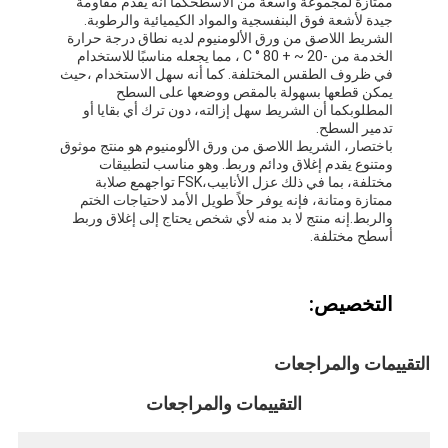
ممتازة لمجموعة واسعة من الأسطحكما أنه يقدم مقاومة
جولة في المعمل
جيدة لأشعة فوق البنفسجية والمواد الكيميائية والرطوبة.
الشريط اللاصق من ورق الألومنيوم لديه نطاق درجة حرارة
الخدمة من -20 ~ + 80 ° C ، مما يجعله مناسبًا للاستخدام
مراقبة الجودة
في ظروف الطقس المختلفة. كما أنه سهل الاستخدام ،حيث
يمكن قطعها بسهولة بالمقص ووضعها على السطح
اتصل بنا
المطلوبكما أن الشريط سهل إزالته، دون ترك أي بقايا أو
تدمير السطح.
باختصار، الشريط اللاصق من ورق الألومنيوم هو منتج موثوق
ومتنوع يقدم إغلاق ودائم وربط. وهو مناسب لتطبيقات
مختلفة، بما في ذلك عزل الأنابيب،FSK تواجهمع صلابة
شريط عازل لاصق
ممتازة ومتانة، فإنه يوفر حلاً طويل الأمد لاحتياجات الختم
والربط.إنه منتج لا بد منه لأي شخص يحتاج إلى إغلاق وربط
أسطح مختلفة.
شريط عزل قماش زجاجي
شريط عازل مقاوم للحرارة
التخصيص:
شريط لاصق من القماش الزجاجي
التقييمات والمراجعات
شريط لاصق فيلم بوليميد
التقييمات والمراجعات
شريط لاصق رقائق الألومنيوم