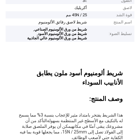
الطول
3٪
لاصق
أكريليك
قوة الشد
45N / 25 مم
اسم المنتج
شريط لاصق رقائق الألومنيوم
,
شريط من ورق الألومنيوم الصناعي
تسليط الضوء:
,
شريط من ورق الألومنيوم الأسود
شريط من ورق الألومنيوم عالي الجاذبية
شريط ألومنيوم أسود ملون يطابق
الأنابيب السوداء
وصف المنتج:
هذا الشريط يفتخر بامتداد مثير للإعجاب بنسبة 3% مما يسمح
له بالتكيف مع الأسطح غير المنتظمة بسهولةالتأكد من أن
مشروعك يبقى آمنًا في مكانهيمكن أن يوفر الملصق صلابة
إلى الفولاذ تصل إلى 15N / 25mm، مما يجعلها قوية بما فيه
الكفاية حتى لأصعب الوظائف.