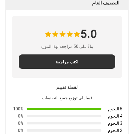
التصنيف العام
شريط من القماش الزجاجي المصنوع من رقائق الألومنيوم
ورق الكرافت ذو الوجه احباط
5.0
قماش الألياف الزجاجية رقائق الألومنيوم
شريط احباط سكريم
بناءً على 50 مراجعة لهذا المورد
شريط لاصق من القماش
اكتب مراجعة
شريط لاصق مزدوج الجوانب
الشريط اللاصق PET
لقطة تقييم
صب الاستثمار الدقيق
فيما يلي توزيع جميع التصنيفات
5 النجوم
100%
لوح العزل الكهربائي
4 النجوم
0%
3 النجوم
0%
2 النجوم
0%