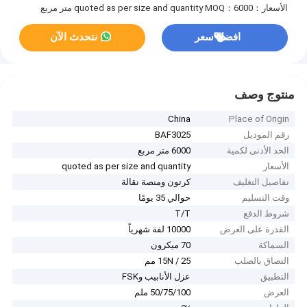
الأسعار：quoted as per size and quantity
MOQ：6000 متر مربع
افضل سعر
نتحدث الآن
منتوج وصف
China
Place of Origin
رقم الموديل
BAF3025
الحد الأدنى لكمية
6000 متر مربع
الأسعار
quoted as per size and quantity
تفاصيل التغليف
كرتون ومنصة نقالة
وقت التسليم
حوالي 35 يومًا
شروط الدفع
T/T
القدرة على العرض
10000 لفة شهرياً
السماكة
70 ميكرون
التصاق بالصلب
15N / 25 مم
التطبيق
عزل الأنابيب وFSK
العرض
50/75/100 ملم