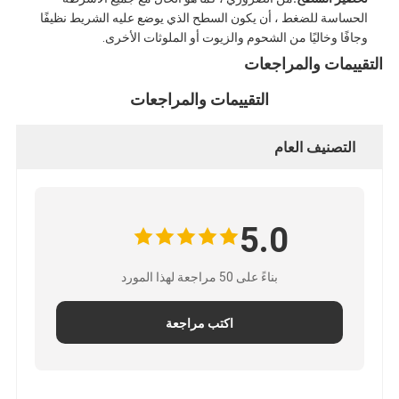
جولة في المعمل
الحساسة للضغط ، أن يكون السطح الذي يوضع عليه الشريط نظيفًا
وجافًا وخاليًا من الشحوم والزيوت أو الملوثات الأخرى.
مراقبة الجودة
التقييمات والمراجعات
اتصل بنا
التقييمات والمراجعات
التصنيف العام
شريط عازل لاصق
شريط عزل قماش زجاجي
5.0
شريط عازل مقاوم للحرارة
بناءً على 50 مراجعة لهذا المورد
شريط لاصق من القماش الزجاجي
اكتب مراجعة
شريط لاصق فيلم بوليميد
شريط لاصق رقائق الألومنيوم