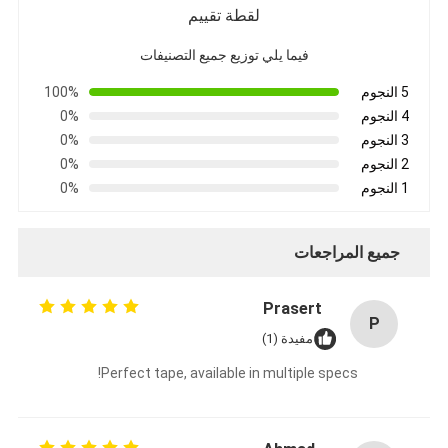
شريط من القماش الزجاجي المصنوع من رقائق الألومنيوم
لقطة تقييم
فيما يلي توزيع جميع التصنيفات
ورق الكرافت ذو الوجه احباط
5 النجوم
100%
قماش الألياف الزجاجية رقائق الألومنيوم
4 النجوم
0%
3 النجوم
0%
شريط احباط سكريم
2 النجوم
0%
1 النجوم
0%
شريط لاصق من القماش
شريط لاصق مزدوج الجوانب
جميع المراجعات
الشريط اللاصق PET
Prasert
صب الاستثمار الدقيق
P
مفيدة (1)
لوح العزل الكهربائي
Perfect tape, available in multiple specs!