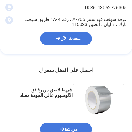
0086-13052726305
غرفة سوفت فيو سنتر A-705 ، رقم 1A-4 طريق سوفت
بارك ، داليان ، الصين 116023
نتحدث الآن
احصل على افضل سعر ل
شريط لاصق من رقائق
الألومنيوم عالي الجودة مضاد
للصدأ ومضاد للتآكل ومقاوم للهب
دردشة