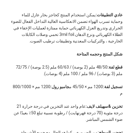
عادي
التطبيقات:
يمكن استخدام المنتج كحاجز بخار عازل للماء
وحماية تسرب الهواء.تضمن الانعكاسية العالية التداخل الفعال للضوء
الحراري وتدريع العزل الكهربائي.حماية ممتازة لعمليات الإخفاء في
الطلاء الكهربائي ونزع الدهان.3mil foil تحمي وصلات الكابلات
الخارجية ، والتركيبات المعدنية وتطبيقات ترطيب الصوت.
شكل المنتج وحجمه المتاحة
قطع لفة:
48/50 ملم (2 بوصة) / 60/63 ملم (2.5 بوصة) / 72/75
ملم (3 بوصات) / 96 ملم / 100 ملم (4 بوصات).
تسجيل لفة:
1200 مم × 45/50 م
جامبو رول:
1200 مم × 800/1000
م
الصفحة الرئيسية
تخزين &
س
هيلف لايف
:
عام واحد عند التخزين في درجة حرارة 21
منتجات
درجة مئوية (70 درجة فهرنهايت) / رطوبة نسبية تبلغ 50٪ بعيدًا عن
ضوء الشمس المباشر.
معلومات عنا
تحضير السطح:
من الضروري ، كما هو الحال مع جميع الأشرطة