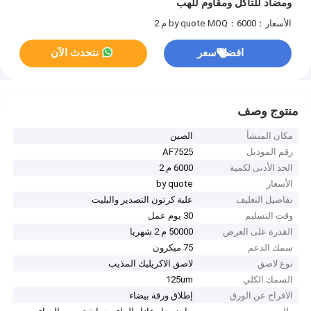
ومضاد للتآكل ومقاوم للهب
الأسعار：by quote
MOQ：6000 م 2
افضل سعر
نتحدث الآن
منتوج وصف
مكان المنشأ
الصين
رقم الموديل
AF7525
الحد الأدنى لكمية
6000 م 2
الأسعار
by quote
تفاصيل التغليف
علبة كرتون التصدير والبليت
وقت التسليم
30 يوم عمل
القدرة على العرض
50000 م 2 شهريا
سمك الدعم
75 ميكرون
نوع لاصق
لاصق الاكريليك المذيب
السمك الكلي
125um
الافراج عن الورق
إطلاق ورقة بيضاء