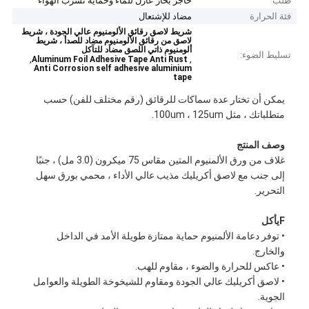
طلب
حاجز بخار عازل للماء وحماية تسرب الهواء
فئة الحرارة
مضاد للإشتعال
شريط لاصق رقائق الألومنيوم عالي الجودة ، شريط
لاصق من رقائق الألومنيوم مضاد للصدأ ، شريط
ألومنيوم ذاتي اللصق مضاد للتآكل
تسليط الضوء:
,
,
Aluminum Foil Adhesive Tape Anti Rust
Anti Corrosion self adhesive aluminium
tape
يمكن أن تختار عدة سماكات للرقائق (رقم مختلف للفن) حسب
متطلباتك ، مثل 100um ، 125um.
وصف المنتج
غلاف من ورق الألمنيوم المتين مقاس 75 ميكرون (3.0 مل) ، جنبًا
إلى جنب مع لاصق أكريليك مذيب عالي الأداء ، محمي بورق سهل
التحرير.
F
يأكل
• توفر دعامة الألمنيوم حماية ممتازة طويلة الأمد في الداخل
والخارج.
• عاكس للحرارة والضوء ، مقاوم للهب.
• لاصق أكريليك عالي الجودة ومقاوم للشيخوخة الطويلة والعوامل
الجوية.