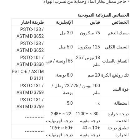
• حاجز ممتاز لبخار الماء وحماية من تسرب الهواء.
الخصائص الفيزيائية النموذجية
الخصائص
قياس
الإنجليزية
طريقة اختبار
PSTC-133 /
سمك الدعم
75 ميكرون
3.0 مل
ASTM D 3652
PSTC-133 /
السمك الكلي
125 ميكرون
5.0 ميل
ASTM D 3652
18 نيوتن / 25
PSTC-101 /
التصاق بالصلب
65 أونصة / في.
ملم
ASTM D 3330
PSTC-6 / ASTM
تك رولينج الكرة
20 سم
8.0 بوصة.
D 3121
100 نيوتن / 25
22.7 رطل /
PSTC-131 /
قوة الشد
ملم
بوصة
ASTM D 3759
PSTC-131 /
استطالة
٪.
5.0
ASTM D 3759
درجة حرارة
-30 ~ +1200
-22 ~ +248
------------
الخدمة
درجة مئوية
درجة فهرنهايت
تطبيق درجة
+10 ~ 40
+50 ~ +105
------------
الحرارة
درجة مئوية
درجة فهرنهايت