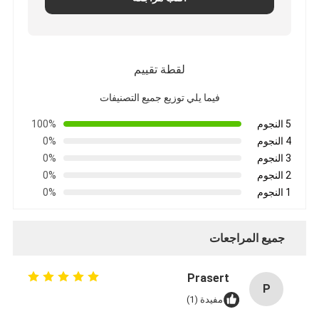
شريط من القماش الزجاجي المصنوع من رقائق الألومنيوم
ورق الكرافت ذو الوجه احباط
لقطة تقييم
قماش الألياف الزجاجية رقائق الألومنيوم
فيما يلي توزيع جميع التصنيفات
شريط احباط سكريم
5 النجوم
100%
شريط لاصق من القماش
4 النجوم
0%
3 النجوم
0%
شريط لاصق مزدوج الجوانب
2 النجوم
0%
1 النجوم
0%
الشريط اللاصق PET
صب الاستثمار الدقيق
جميع المراجعات
لوح العزل الكهربائي
Prasert
P
مفيدة (1)