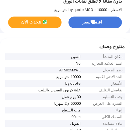
بدون بطانة لا تطلق نفايات الورق
الأسعار：by quote
MOQ：10000 متر مربع
افضل سعر
نتحدث الآن
منتوج وصف
مكان المنشأ
الصين
اسم العلامة التجارية
No
رقم الموديل
AF5025MWL
الحد الأدنى لكمية
10000 متر مربع
الأسعار
by quote
تفاصيل التغليف
علبة كرتون التصدير والبليت
وقت التسليم
30 يوم عمل
القدرة على العرض
50000 م 2 شهريا
إنهاء
مات السطح
السمك الكلي
90um
مادة مساندة
الفويل