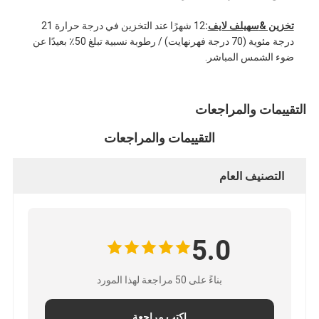
جولة في المعمل
تخزين &
س
هيلف لايف
:
12 شهرًا عند التخزين في درجة حرارة 21
درجة مئوية (70 درجة فهرنهايت) / رطوبة نسبية تبلغ 50٪ بعيدًا عن
مراقبة الجودة
ضوء الشمس المباشر.
اتصل بنا
التقييمات والمراجعات
التقييمات والمراجعات
شريط عازل لاصق
شريط عزل قماش زجاجي
التصنيف العام
شريط عازل مقاوم للحرارة
شريط لاصق من القماش الزجاجي
5.0
شريط لاصق فيلم بوليميد
بناءً على 50 مراجعة لهذا المورد
شريط لاصق رقائق الألومنيوم
اكتب مراجعة