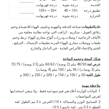
------------
الخدمة
درجة مئوية
درجة فهرنهايت
تطبيق درجة
+10 ~ 40
+50 ~ +105
------------
الحرارة
درجة مئوية
درجة فهرنهايت
عادي
التطبيقات:
صناعة التدفئة والتهوية وتكييف الهواء للانضمام وختم
رقائق الفويل - سكريم - كرافت التي تواجه بطانية مغلفة من
الألياف الزجاجية / وصلات ودرزات ألواح مجاري الهواء ؛ربط وختم
طبقات ووصلات مجاري الهواء المرنة.تطبيقات الإمساك ، الترقيع ،
الختم والإخفاء للأغراض العامة - في الداخل والخارج.
شكل المنتج وحجمه المتاحة
عرض لفة:
48/50 ملم (2 بوصة) / 60/63 ملم (2.5 بوصة) / 72/75
ملم (3 بوصات) / 96 ملم / 100 ملم (4 بوصات)
طول اللفة:
50 م / 100 م / 150 م / 200 م / 250 م / 300 م
الصفحة الرئيسية
ملاحظة مهمة
1. البيانات الواردة أعلاه هي قيم نموذجية فقط ، ولا ينبغي استخدامها
منتجات
لغرض المواصفات.
2. التسامح: الوزن والسماكة: ± 10٪؛العرض: ± 3 مم ؛الطول: لفة
معلومات عنا
القطع: ± 0.3 متر ، لفة جامبو ± 0.5٪.