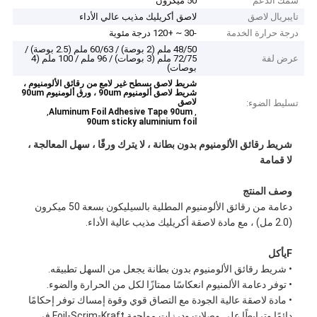
سمك الدعم
50 ميكرون
تايبريال لاصق
لاصق أكريليك مذيب عالي الأداء
درجة حرارة الخدمة
-30 ~ +120 درجة مئوية
48/50 ملم (2 بوصة) / 60/63 ملم (2.5 بوصة) /
عرض لفة
72/75 ملم (3 بوصات) / 96 ملم / 100 ملم (4
بوصات)
شريط لاصق بسطح غير لامع من رقائق الألومنيوم ،
شريط لاصق ألومنيوم 90um ، ورق ألومنيوم 90um
لاصق
تسليط الضوء:
,
,
Aluminum Foil Adhesive Tape 90um
90um sticky aluminium foil
شريط رقائق الألومنيوم بدون بطانة ، لا يترك ورقًا ، سهل المعالجة ،
لا قمامة
وصف المنتج
دعامة من رقائق الألومنيوم المطلية بالسيليكون بسعة 50 ميكرون
(2.0 مل) ، مع مادة لاصقة أكريليك مذيب عالية الأداء.
F
يأكل
• شريط رقائق الألومنيوم بدون بطانة يجعل من السهل تطبيقه.
• توفر دعامة الألمنيوم انعكاسًا ممتازًا لكل من الحرارة والضوء.
• مادة لاصقة عالية الجودة مع التصاق قوي وقوة إمساك توفر إحكامًا
دائمًا وترابطًا على وصلات ودرزات مواجهة Foil-Scrim-Kraft في