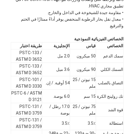
تطبيق مجاري HVAC.
• مقاومة جيدة للشيخوخة في الداخل والخارج.
• معدل نقل بخار الرطوبة المنخفض يوفر أداءً ممتازًا في الختم
والترقيع.
الخصائص الفيزيائية النموذجية
الخصائص
قياس
الإنجليزية
طريقة اختبار
PSTC-133 /
سمك الدعم
50 ميكرون
2.0 مل
ASTM D 3652
PSTC-133 /
السمك الكلي
90 ميكرون
3.6 ميل
ASTM D 3652
15 نيوتن / 25
PSTC-101 /
التصاق بالصلب
54 أوقية. / إن.
ملم
ASTM D 3330
PSTC-6 / ASTM
تك رولينج الكرة
15 سم
6.0 بوصة.
D 3121
75 نيوتن / 25
17.0 رطل /
PSTC-131 /
قوة الشد
ملم
بوصة
ASTM D 3759
PSTC-131 /
استطالة
3.5٪
3.5٪
ASTM D 3759
درجة حرارة
-30 ~ +120
-22 ~ +248