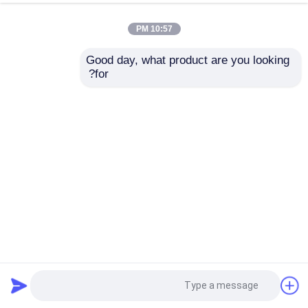
10:57 PM
Good day, what product are you looking 
for?
شريط عازل من قماش زجاجي منسوج عادي 0.18 مم 100 مم
بارافين أبيض
شريط عزل قماش زجاجي
2025-12-08