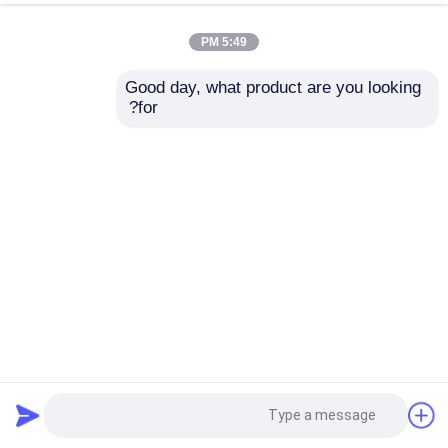
5:49 PM
Good day, what product are you looking 
for?
شريط لاصق من رقائق الألومنيوم عالي الجودة مع لاصق أكريليك
مذيب بسماكة 80 ميكرومتر للاستخدامات العامة في التثبيت
والترقيع والختم والتغطية
شريط لاصق رقائق الألومنيوم
2025-09-22