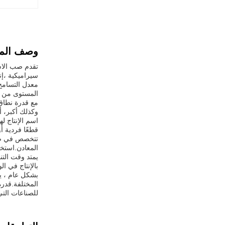
وصف المن
تقدم صب الاست
سيراميكية ،إن
المستوى من ا
وكذلك أكبر، أ
اسم الإنتاج 
قطعًا فردية أ
تتخصص في صب 
المعادن.استخد
بالإنتاج في ا
بشكل عام ، يق
المختلفة.قدر
للصناعات الت