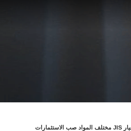
معيار JIS مختلف المواد صب الاستثمارات