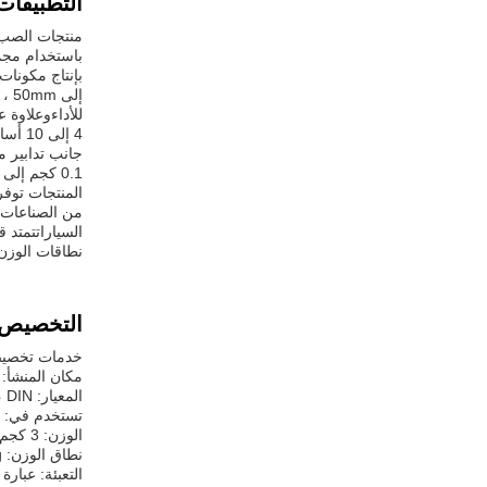
التطبيقات
منتجات الصب 
باستخدام مجمو
إلى
للأداءوعلاوة
4 إلى
جانب تدابير 
المنتجات توفر
من الصناعات و
السياراتتمتد 
نطاقات الوزن 
التخصيص:
خدمات تخصيص 
مكان المنشأ: 
المعيار: ASTM، JIS، GB، DIN
تستخدم في: قط
الوزن: 3 كجم
نطاق الوزن: 0.1kg-100kg
التعبئة: عبار