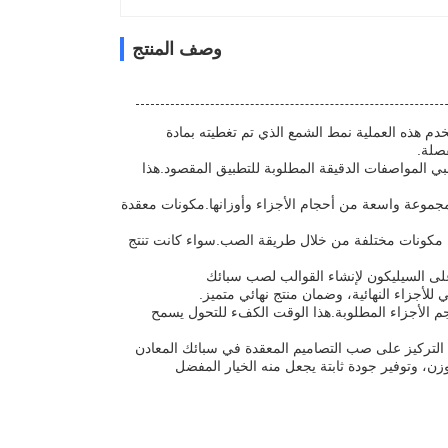
وصف المنتج
دم هذه العملية نمط الشمع الذي تم تغطيته بمادة
فصلة.
ما يضمن أن الأجزاء النهائية تلبي المواصفات الدقيقة المطلوبة للتطبيق المقصود.هذا
ب الاستثمار الدقيق مجموعة واسعة من أحجام الأجزاء وأوزانها.مكونات معقدة
اء مكونات مختلفة من خلال طريقة الصب.سواء كانت تنتج
ى السيليكون لإنشاء القوالب لصب سبائك
لأجزاء النهائية، وضمان منتج نهائي متميز.
إلى 10 أسابيع ، اعتمادًا على تعقيد وحجم الأجزاء المطلوبة.هذا الوقت الكفء للتحول يسمح
 التركيز على صب التصاميم المعقدة في سبائك المعادن
، وتوفير جودة ثابتة يجعل منه الخيار المفضل