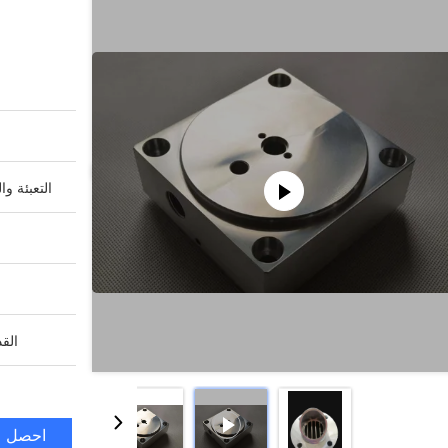
التعبئة وا
القد
احصل ع