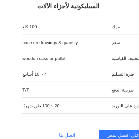
السيليكونية لأجزاء الآلات
موك:
100 كلغ
سعر:
base on drawings & quantity
لتغليف القياسية:
wooden case or pallet
فترة التسليم:
4 ~ 10 أسابيع
طريقة الدفع:
T/T
رة على التوريد:
20 ~ 100 طن شهريًا
لى أفضل سعر
اتصل بنا