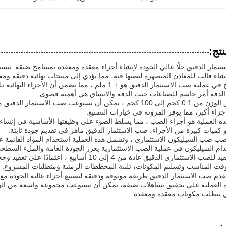
تج:
ثمار الدقيق حلًا عالي الجودة لإنشاء أجزاء معقدة ومعقدة بمسامح ضيقة. تستخ
شاء قالب للمعادن المنصهرة لتصبها فيه، مما يؤدي إلى منتجات نهائية دقيقة وم
معدل التسامح في عملية صب الاستثمار الدقيق هو ± 1 ملم ، م
لدقة أمر حاسم للصناعات حيث الدقة والاتساق هي أهمية قصوى.
مع قدرة نطاق الوزن من 0.1 كجم إلى 100 كجم ، يمكن أن تستوعب ص
جزاء أكبر، مما يوفر المرونة في خيارات التصنيع.
لهذه العملية هو أجزاء الصب ، مما يسلط الضوء على وظيفتها الأساسية في إنش
و كميات كبيرة من الأجزاء، صب الاستثمار الدقيق ماهر في تقديم جودة ثابتة.
صب السيليكون الاستثماري ، وتشمل هذه العملية استخدام المواد القائمة عل
ام السيليكون في عملية الصب الاستثمارية يعزز الجودة العامة والملء السطحي ل
يمتد وقت التنفيذ للصب الاستثماري الدقيق عادة من 4 
لوقت المناسب وتسليم المكونات، تلبية المخططات الزمنية ومتطلبات المشروع.
دم صب الاستثمار الدقيق طريقة موثوقة ودقيقة لتصنيع أجزاء عالية الجودة مع
ة العملية على تحقيق تساهلات ضيقة، يمكن أن تستوعب مجموعة واسعة من الوزن
ي تتطلب مكونات معقدة ومعقدة.