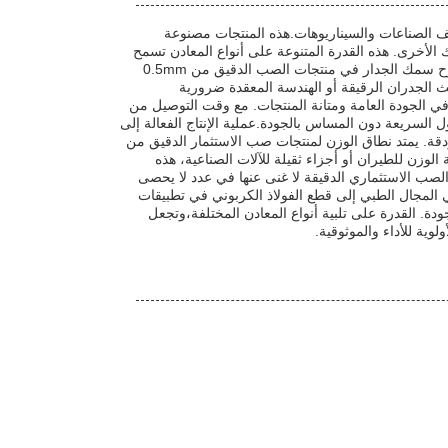
 الصناعات والسيناريوهات.هذه المنتجات مصنوعة
 الأخرى. هذه القدرة المتنوعة على أنواع المعادن تسمح
بإنتاج مكونات ذات خصائص مختلفة مصممة خصيصًا لمتطلبات التطبيق المحددة. عادة ما يتراوح سمك الجدار في منتجات الصب الدقيق من 0.5mm
 حيث الجدران الرقيقة أو الهندسة المعقدة ضرورية
ي الجودة العامة ومتانة المنتجات. مع وقت التوصيل من
تحول السريعة دون المساس بالجودة.عملية الإنتاج الفعالة إلى
قة. يمتد نطاق الوزن لمنتجات صب الاستثمار الدقيق من
فة الوزن للطيران أو أجزاء ثقيلة للآلات الصناعية، هذه
الصب الاستثماري الدقيقة لا غنى عنها في عدد لا يحصى
ي المجال الطبي إلى قطع الفولاذ الكربوني في تطبيقات
دة. القدرة على تلبية أنواع المعادن المختلفة،وتجعل
وية للأداء والموثوقية.