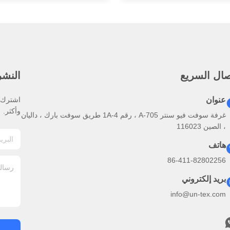
صال السريع
النشرة
عنوان
اشترك ف
وأكثر.
غرفة سوفت فيو سنتر A-705 ، رقم 1A-4 طريق سوفت بارك ، داليان
، الصين 116023
هاتف
86-411-82802256
بريد إلكتروني
info@un-tex.com