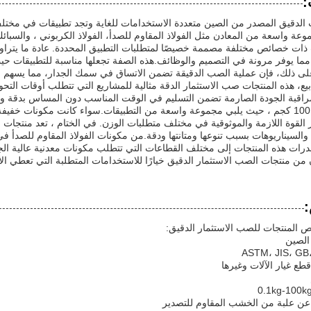
:
الدقيق المصدر من الصين متعددة الاستخدامات للغاية وتجد تطبيقات في مختلف
عة واسعة من المعادن مثل الفولاذ المقاوم للصدأ، الفولاذ الكربوني ، والسبائك
 50mm ، مما يوفر مرونة في التصميم والوظائف.هذه الصفة تجعلها مناسبة للتطبيقات
 على ذلك، فإن عملية الصب الدقيقة تضمن الاتساق في سمك الجدار، مما يسهم ف
 10 أسابيع، هذه المنتجات صب الاستثمار الدقة مثالية للمشاريع التي تتطلب أوقات ال
مراقبة الجودة الصارمة تضمن التسليم في الوقت المناسب دون المساس بدقة ود
0.1 كجم إلى 100 كجم ، حيث يلبي مجموعة واسعة من التطبيقات.سواء كانت مكونات خفي
 القوة اللازمة والموثوقية في مختلف متطلبات الوزن. في الختام ، تعد منتجات 
السيناريوهات بسبب تنوعها ومتانتها ودقة.من مكونات الفولاذ المقاوم للصدأ ف
قدرات هذه المنتجات إلى مختلف القطاعات التي تتطلب مكونات معدنية عالية الجو
من منتجات الصب الاستثمار الدقيق خيارًا للاستخدامات المتطلبة التي تعطي الأول
المنتجات للصب الاستثمار الدقيق:
الصين
ع غيار الآلات وغيرها
ة عن علبة من الخشب المقاوم للتصدير