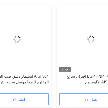
فيديو
BSPT NPT Camlock اقتران سريع
AISI 304 استثمار دقيق صب ال
لومنيوم
المقاوم للصدأ موصل سريع الت
النوع A B C D E F DC DP
اتصل الآن
اتصل الآن