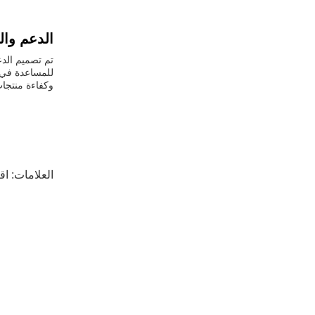
الدعم وا
تم تصميم الدع
للمساعدة في 
وكفاءة منتجا
العلامات:
اقتران ock