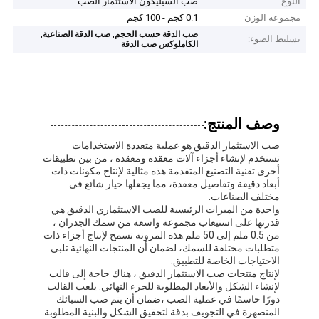
النوع
صب السيليكون الاستثمار الصب
مجموعة الوزن
0.1 كجم - 100 كجم
,
,
صب الدقة حسب الحجم
صب الدقة الصناعية
تسليط الضوء:
الكاملوكس صب الدقة
وصف المنتج:
صب الاستثمار الدقيق هو عملية متعددة الاستخدامات
تستخدم لإنشاء أجزاء آلات معقدة ومعقدة ، من بين تطبيقات
أخرى.تقنية التصنيع المتقدمة هذه مثالية لإنتاج مكونات ذات
أبعاد دقيقة وتفاصيل معقدة، مما يجعلها خيار شائع في
مختلف الصناعات.
واحدة من الميزات الرئيسية للصب الاستثماري الدقيق هي
قدرتها على استيعاب مجموعة واسعة من سمك الجدران ،
من 0.5 ملم إلى 50 ملم.هذه المرونة تسمح لإنتاج أجزاء ذات
متطلبات مختلفة للسمك، لضمان أن المنتجات النهائية تلبي
الاحتياجات الخاصة للتطبيق.
لإنتاج منتجات صب الاستثمار الدقيق ، هناك حاجة إلى قالب
لإنشاء الشكل والأبعاد المطلوبة للجزء النهائي. يلعب القالب
دورًا حاسمًا في عملية الصب ،ضمان أن يتم صب السبائك
المنصهرة في التجويف بدقة لتحقيق الشكل والبنية المطلوبة.