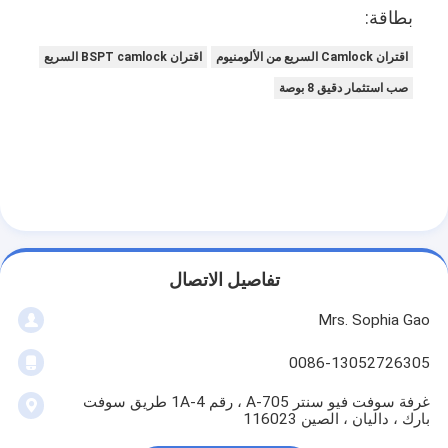
شريط من القماش الزجاجي المصنوع من رقائق الألومنيوم
بطاقة:
ورق الكرافت ذو الوجه احباط
اقتران Camlock السريع من الألومنيوم
اقتران BSPT camlock السريع
صب استثمار دقيق 8 بوصة
قماش الألياف الزجاجية رقائق الألومنيوم
شريط احباط سكريم
شريط لاصق من القماش
شريط لاصق مزدوج الجوانب
الشريط اللاصق PET
تفاصيل الاتصال
Mrs. Sophia Gao
صب الاستثمار الدقيق
0086-13052726305
لوح العزل الكهربائي
غرفة سوفت فيو سنتر A-705 ، رقم 1A-4 طريق سوفت
بارك ، داليان ، الصين 116023