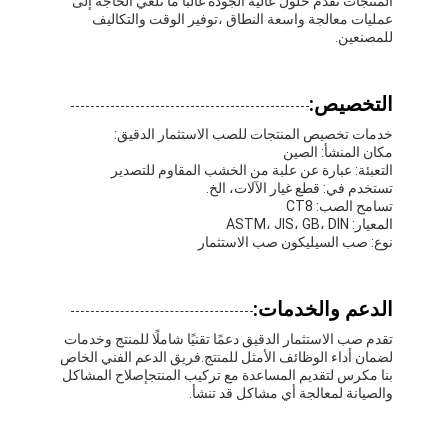
المنتجات تقدم حلول عالية الجودة غالبًا ما تلغي الحاجة إلى
جولة في المعمل
عمليات معالجة واسعة النطاق ،توفير الوقت والتكاليف
للمصنعين.
مراقبة الجودة
التخصيص:
اتصل بنا
خدمات تخصيص المنتجات للصب الاستثمار الدقيق:
مكان المنشأ: الصين
التعبئة: عبارة عن علبة من الخشب المقاوم للتصدير
تستخدم في: قطع غيار الآلات، الخ.
شريط عازل لاصق
تسامح الصب: CT8
المعيار: ASTM، JIS، GB، DIN
شريط عزل قماش زجاجي
نوع: صب السيليكون صب الاستثمار
شريط عازل مقاوم للحرارة
الدعم والخدمات:
شريط لاصق من القماش الزجاجي
تقدم صب الاستثمار الدقيق دعمًا تقنيًا شاملًا للمنتج وخدمات
لضمان أداء الوظائف الأمثل للمنتج.فريق الدعم الفني الخاص
شريط لاصق فيلم بوليميد
بنا مكرس لتقديم المساعدة مع تركيب المنتجإصلاح المشاكل
والصيانة لمعالجة أي مشاكل قد تنشأ.
شريط لاصق رقائق الألومنيوم