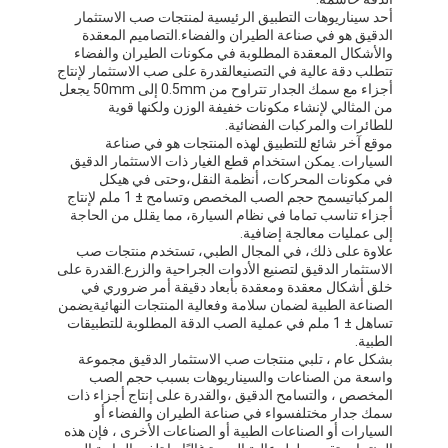
أحد سيناريوهات التطبيق الرئيسية لمنتجات صب الاستثمار
الدقيق هو في صناعة الطيران والفضاء.التصاميم المعقدة
والأشكال المعقدة المطلوبة في مكونات الطيران والفضاء
تتطلب دقة عالية في التصنيعالقدرة على صب الاستثمار لإنتاج
أجزاء مع سمك الجدار تتراوح من 0.5mm إلى 50mm يجعل
من المثالي لإنشاء مكونات خفيفة الوزن ولكنها قوية
للطائرات والمركبات الفضائية.
موقع آخر شائع للتطبيق لهذه المنتجات هو في صناعة
السيارات. يمكن استخدام قطع الغيار ذات الاستثمار الدقيق
في مكونات المحركات، أنظمة النقل،وحتى في هيكل
المركباتيسمح حجم الصب المخصص وتسامح ± 1 ملم لإنتاج
أجزاء تناسب تماما في نظام السيارة، مما يقلل من الحاجة
إلى عمليات معالجة إضافية.
علاوة على ذلك، في المجال الطبي، تستخدم منتجات صب
الاستثمار الدقيق لتصنيع الأدوات الجراحية والزرع.القدرة على
خلق أشكال معقدة ومعقدة بأبعاد دقيقة أمر ضروري في
الصناعة الطبية لضمان سلامة وفعالية المنتجات النهائيةيضمن
تساهل ± 1 ملم في عملية الصب الدقة المطلوبة للتطبيقات
الصفحة الرئيسية
الطبية.
بشكل عام ، تلبي منتجات صب الاستثمار الدقيق مجموعة
واسعة من الصناعات والسيناريوهات بسبب حجم الصب
منتجات
المخصص ، والتسامح الدقيق ،والقدرة على إنتاج أجزاء ذات
سمك جدار مختلفسواء في صناعة الطيران والفضاء أو
معلومات عنا
السيارات أو الصناعات الطبية أو الصناعات الأخرى ، فإن هذه