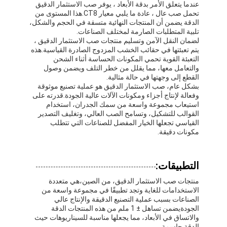
عندما يتعلق الأمر بدقة الأبعاد ، يوفر صب الاستثمار الدقيق
تحمل صب عال ، عادة ما يلبي معيار CT8.هذا المستوى من
الدقة يضمن أن المنتجات النهائية متسقة في الحجم والشكل،
تلبية المتطلبات الصارمة لمختلف الصناعات.
لضمان النقل الآمن وتسليم منتجات صب الاستثمار الدقيق ،
يتم تعبئتها في حقائب الخشب المزدوج الصادرة القياسية.هذه
التعبئة القوية تحمي المكونات الحساسة أثناء الشحن
والتعامل معها، مما يقلل من خطر التلف ويضمن وصول
القطع إلى وجهتها في حالة مثالية.
بشكل عام، صب الاستثمار الدقيق هو عملية تصنيع موثوقة
وفعالة لإنتاج أجزاء ومكونات الآلات عالية الجودة.قدرته على
استيعاب مجموعة واسعة من سمك الجدران، استخدام
القوالب للتشكيل، وتسامح الصب العالي، وتغليف التصدير
القياسي تجعلها الخيار المفضل للصناعات التي تتطلب
مكونات دقيقة.
التطبيقات:
منتجات صب الاستثمار الدقيق، من الصين،هي متعددة
الاستخدامات للغاية وتجد تطبيقًا في مجموعة واسعة من
الصناعات بسبب عملية التصنيع الدقيقة والإنتاج عالي
الجودةيضمن تساهل ± 1 ملم من هذه المنتجات الدقة
والاتساق في الأبعاد، مما يجعلها مناسبة للسيناريوهات حيث
الدقة حاسمة.