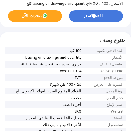
الأسعار：basing on drawings and quantity
MOQ：100 كلغ
افضل سعر
نتحدث الآن
منتوج وصف
الحد الأدنى لكمية
100 كلغ
الأسعار
basing on drawings and quantity
تفاصيل التغليف
كرتون تصدير ، حالة خشبية ، نقالة نقالة
4~10 weeks
Delivery Time
شروط الدفع
T/T
القدرة على العرض
20 ~ 100 طن شهريًا
نوع المعدن
الفولاذ المقاوم للصدأ، الفولاذ الكربوني الخ
حجم الصب
مخصصة
اسم الإنتاج
أجزاء الصب
3KG
Weight
التعبئة
معيار حالة الخشب الرقائقي التصدير
تستخدم ل
الأجزاء الآلية وما إلى ذلك