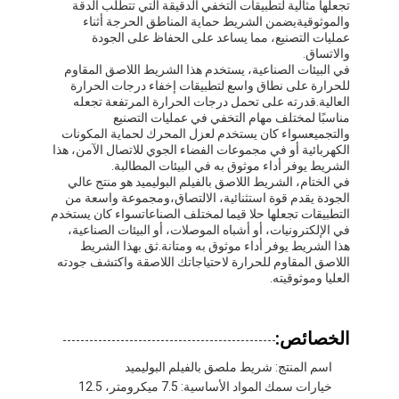
تجعلها مثالية لتطبيقات التخفي الدقيقة التي تتطلب الدقة
والموثوقيةيضمن الشريط حماية المناطق الحرجة أثناء
عمليات التصنيع، مما يساعد على الحفاظ على الجودة
والاتساق.
في البيئات الصناعية، يستخدم هذا الشريط اللاصق المقاوم
للحرارة على نطاق واسع لتطبيقات إخفاء درجات الحرارة
العالية.قدرته على تحمل درجات الحرارة المرتفعة تجعله
مناسبًا لمختلف مهام التخفي في عمليات التصنيع
والتجميعسواء كان يستخدم لعزل المحرك لحماية المكونات
الكهربائية أو في مجموعات الفضاء الجوي للاتصال الآمن، هذا
الشريط يوفر أداء موثوق به في البيئات المطالبة.
في الختام، الشريط اللاصق بالفيلم البوليميد هو منتج عالي
الجودة يقدم قوة استثنائية، الالتصاق،ومجموعة واسعة من
التطبيقات تجعلها حلا قيما لمختلف الصناعاتسواء كان يستخدم
في الإلكترونيات، أو أشباه الموصلات، أو البيئات الصناعية،
هذا الشريط يوفر أداء موثوق به ومتانة.ثق بهذا الشريط
اللاصق المقاوم للحرارة لاحتياجاتك اللاصقة واكتشف جودته
العليا وموثوقيته.
الصفحة الرئيسية
الخصائص:
منتجات
اسم المنتج: شريط ملصق بالفيلم البوليميد
معلومات عنا
خيارات سمك المواد الأساسية: 7.5 ميكرومتر، 12.5