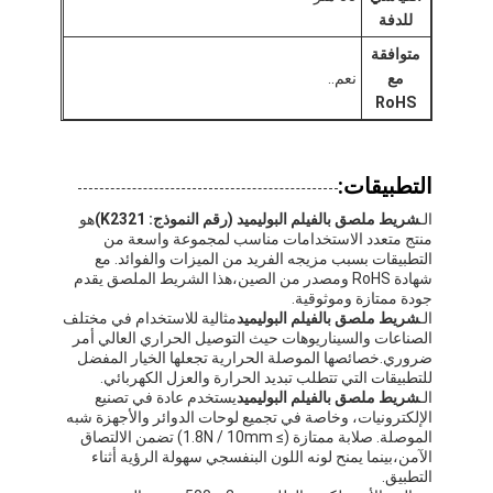
للدفة
متوافقة
مع
نعم..
RoHS
التطبيقات:
الـ
شريط ملصق بالفيلم البوليميد (رقم النموذج: K2321)
هو
منتج متعدد الاستخدامات مناسب لمجموعة واسعة من
التطبيقات بسبب مزيجه الفريد من الميزات والفوائد. مع
شهادة RoHS ومصدر من الصين،هذا الشريط الملصق يقدم
جودة ممتازة وموثوقية.
الـ
شريط ملصق بالفيلم البوليميد
مثالية للاستخدام في مختلف
الصناعات والسيناريوهات حيث التوصيل الحراري العالي أمر
ضروري.خصائصها الموصلة الحرارية تجعلها الخيار المفضل
للتطبيقات التي تتطلب تبديد الحرارة والعزل الكهربائي.
الـ
شريط ملصق بالفيلم البوليميد
يستخدم عادة في تصنيع
الإلكترونيات، وخاصة في تجميع لوحات الدوائر والأجهزة شبه
الموصلة. صلابة ممتازة (≥ 1.8N / 10mm) تضمن الالتصاق
الآمن،بينما يمنح لونه اللون البنفسجي سهولة الرؤية أثناء
التطبيق.