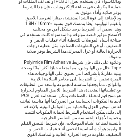
ودائمًاسواء كان يستخدم لعزل الـ PCB أو لف لف الملفات أو
حماية المكونات في صناعة الإلكترونيات ، فإن هذا الشريط
يوفر صلابة وأداء موثوق به.
وبالإضافة إلى قوة الشد المدهشة، يمتاز الشريط اللاصق
بالفيلم البوليميد أيضًا بتمسك قوي بنسبة ≥1.8N / 10mm.
وهذا يضمن أن الشريط يربط بشكل آمن مع مختلف
الأسطح،توفير قبضة موثوقة ودائمةسواء كانت تستخدم في
صناعة أشباه الموصلات للتغطية أثناء عمليات الحفر أو
التصفيف، أو في التطبيقات الصناعية مثل تغطية درجات
الحرارة العالية أو عزل المحرك،هذا الشريط يوفر صلابة
متفوقة.
وعلاوة على ذلك، فإن شريط Polyimide Film Adhesive
Tape خال من الهالوجين، مما يجعله خيارًا أكثر أمانًا وصحة
بيئية مقارنةً بالشرائط التي تحتوي على الهالوجينات.هذه
الميزة تضمن أن الشريط يلبي معايير السلامة اللازمة
واللوائح، مما يجعلها مناسبة لمجموعة واسعة من التطبيقات.
مع تطبيقاتها المتعددة، هذا الشريط اللاصق المقاوم للحرارة
هو منتج قيم لمختلف الصناعات.يمكن استخدامه لعزل PCB
لحماية المكونات الحساسة من الضرركما أنها مناسبة لفائف
لفائف لتوفير العزل والحماية من العوامل البيئية. بالإضافة
إلى ذلك،يمكن استخدام الشريط لحماية المكونات لتثبيت
وحماية الأجزاء الحساسة من العناصر الخارجية.
بالنسبة لصناعة أشباه الموصلات، فإن شريط التلصق الفيلم
البوليميد هو أداة أساسية للتخفي أثناء عمليات الحفر أو
التصفيف.مقاومة درجة الحرارة العالية والتماسك القوي