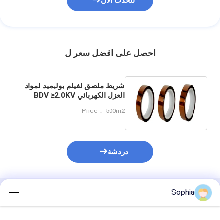
نتحدث الآن
احصل على افضل سعر ل
شريط ملصق لفيلم بوليميد لمواد
العزل الكهربائي BDV ≥2.0KV
درجة حرارة العمل 180C طويلة
Price： 500m2
الأمد
دردشة
Sophia
المنتجات الموصى بها