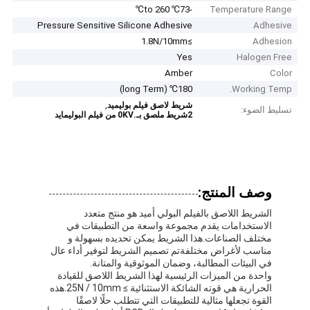
-73℃ to 260℃
Temperature Range
Pressure Sensitive Silicone Adhesive
Adhesive
≥1.8N/10mm
Adhesion
Yes
Halogen Free
Amber
Color
180℃ (long Term)
Working Temp.
,
شريط لاصق فيلم بوليميد
تسليط الضوء:
2شريط ملصق بـ.0KV من فيلم البوليمايد
وصف المنتج:
الشريط اللاصق بالفيلم البولي أميد هو منتج متعدد
الاستخدامات يقدم مجموعة واسعة من التطبيقات في
مختلف الصناعات.هذا الشريط يمكن تحديده بسهولة و
مناسب لأغراض مختلفةتم تصميم الشريط لتوفير أداء عال
في البيئات المطالبة، وضمان الموثوقية والمتانة.
واحدة من الميزات الرئيسية لهذا الشريط اللاصق للقيادة
الحرارية هي قوته الشائكة الاستثنائية ≥ 25N / 10mm.هذه
القوة تجعلها مثالية للتطبيقات التي تتطلب حلًا لاصقًا