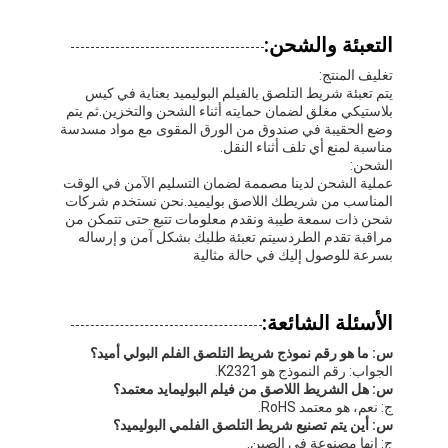
التعبئة والشحن:
تغليف المنتج:
يتم تعبئة شريط التلصق بالفيلم البوليميد بعناية في كيس
بلاستيكي مغلق لضمان حمايته أثناء الشحن والتخزين.ثم يتم
وضع الحقيبة في صندوق من الورق المقوى مع مواد مسدسة
مناسبة لمنع أي تلف أثناء النقل.
الشحن:
عملية الشحن لدينا مصممة لضمان التسليم الآمن في الوقت
المناسب من شريطك اللاصق بوليميد.نحن نستخدم شركات
شحن ذات سمعة طيبة ونقدم معلومات تتبع حتى تتمكن من
مراقبة تقدم الطردسيتم تعبئة طلبك بشكل آمن و إرساله
بسرعة للوصول إليك في حالة مثالية
الأسئلة الشائعة:
س: ما هو رقم نموذج شريط التلصق الفلم البولي أميد؟
الجواب: رقم النموذج هو K2321.
س: هل الشريط اللاصق من فيلم البوليمايد معتمد؟
ج: نعم، هو معتمد RoHS.
س: أين يتم تصنيع شريط التلصق الفلمي البوليميد؟
ج: إنها مصنوعة في الصين.