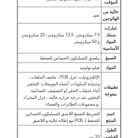
المؤقت
شريط من القماش الزجاجي المصنوع من رقائق الألومنيوم
خالية من
نعم..
ورق الكرافت ذو الوجه احباط
الهالوجين
خيارات
قماش الألياف الزجاجية رقائق الألومنيوم
سمك
7.5 ميكرومتر، 12.5 ميكرومتر، 25 ميكرومتر،
المواد
و 50 ميكرومتر
شريط احباط سكريم
الأساسية
الصمغ
ملصق السيليكون الحساس للضغط
شريط لاصق من القماش
المواد
فيلم بوليميد
شريط لاصق مزدوج الجوانب
الإلكترونيات: عزل PCB ، تغليف الملفات ،
وحماية المكونات. أشباه الموصلات: التخفي
الشريط اللاصق PET
تطبيقات
أثناء عمليات الحفر أو التصفيف. الصناعية:
متنوعة
التخفي عند درجة حرارة عالية ، عزل المحرك
صب الاستثمار الدقيق
،و مجموعات الطائرات والفضاء.
لوح العزل الكهربائي
اسم
الشريط الصمغ اللاصق للسيليكون الحساس
المنتج
للضغط لـ PCB مع إطالة عالية و اللاصق
الطول
القياسي
33 متر