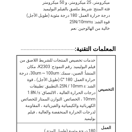
ميكرومتر، 25 ميكرومتر، و 50 ميكرومتر
جولة في المعمل
فئة المنتج: شريط ملصق بالفيلم البوليميد
درجة حرارة العمل: 180 درجة مئوية (طويل الأجل)
مراقبة الجودة
قوة الشد: ≥25N/10mm
خالية من الهالوجين: نعم
اتصل بنا
المعلمات التقنية:
شريط عازل لاصق
خدمات تخصيص المنتجات للشريط اللاصق من
فيلم البوليميد: رقم النموذج: K2303، مكان
شريط عزل قماش زجاجي
المنشأ: الصين، سمك: 30um ~ 100um، درجة
حرارة العمل: 180 °C (طويل الأجل) ، قوة
شريط عازل مقاوم للحرارة
الشد: ≥ 25N / 10mm،التطبيق: تطبيقات
التخصيص
درجات الحرارة العالية ، الالتصاق: ≥1.8N /
شريط لاصق من القماش الزجاجي
10mm ، الخصائص: التوازن الممتاز للخصائص
الكهربائية والكيميائية والفيزيائية ، المقاومة
شريط لاصق فيلم بوليميد
لدرجات الحرارة المنخفضة والعالية ، فيلم
بوليميد
شريط لاصق رقائق الألومنيوم
العمل
180 درجة مئوية (طويل المدى)