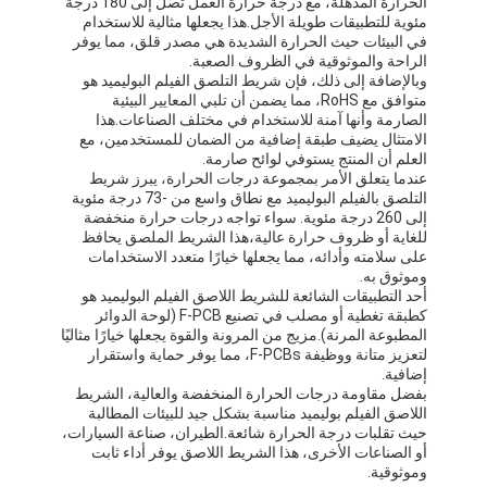
الحرارة المذهلة، مع درجة حرارة العمل تصل إلى 180 درجة
مئوية للتطبيقات طويلة الأجل.هذا يجعلها مثالية للاستخدام
في البيئات حيث الحرارة الشديدة هي مصدر قلق، مما يوفر
الراحة والموثوقية في الظروف الصعبة.
وبالإضافة إلى ذلك، فإن شريط التلصق الفيلم البوليميد هو
متوافق مع RoHS، مما يضمن أن تلبي المعايير البيئية
الصارمة وأنها آمنة للاستخدام في مختلف الصناعات.هذا
الامتثال يضيف طبقة إضافية من الضمان للمستخدمين، مع
العلم أن المنتج يستوفي لوائح صارمة.
عندما يتعلق الأمر بمجموعة درجات الحرارة، يبرز شريط
التلصق بالفيلم البوليميد مع نطاق واسع من -73 درجة مئوية
إلى 260 درجة مئوية. سواء تواجه درجات حرارة منخفضة
للغاية أو ظروف حرارة عالية،هذا الشريط الملصق يحافظ
على سلامته وأدائه، مما يجعلها خيارًا متعدد الاستخدامات
وموثوق به.
أحد التطبيقات الشائعة للشريط اللاصق الفيلم البوليميد هو
كطبقة تغطية أو مصلب في تصنيع F-PCB (لوحة الدوائر
المطبوعة المرنة).مزيج من المرونة والقوة يجعلها خيارًا مثاليًا
لتعزيز متانة ووظيفة F-PCBs، مما يوفر حماية واستقرار
إضافية.
بفضل مقاومة درجات الحرارة المنخفضة والعالية، الشريط
اللاصق الفيلم بوليميد مناسبة بشكل جيد للبيئات المطالبة
حيث تقلبات درجة الحرارة شائعة.الطيران، صناعة السيارات،
أو الصناعات الأخرى، هذا الشريط اللاصق يوفر أداء ثابت
وموثوقية.