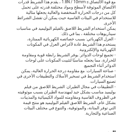
مع قوة الالتصاق ≥ 1.8N / 10mm ، يقدم هذا الشريط قدرات
جولة في المعمل
الالتصاق الموثوقة لأسطح ومواد مختلفة.قدرته على تحمل
كل من درجات الحرارة المنخفضة والعالية يجعلها مثالية
للاستخدام في البيئات القاسية حيث يمكن أن تفشل الشرائط
مراقبة الجودة
الأخرى.
يمكن استخدام الشريط اللاصق بالفيلم البوليميد في مناسبات
اتصل بنا
سيناريوهات مختلفة ، بما في ذلك:
- العزل الكهربائي: بسبب خصائصه الكهربائية الممتازة،
يستخدم هذا الشريط عادة لأغراض العزل في المكونات
الكهربائية والإلكترونية.
- تجميع لوحات الدوائر: يوفر الشريط رابطة قوية ومقاومة
شريط عازل لاصق
للحرارة، مما يجعله مناسبًا لتثبيت المكونات على لوحات
الدوائر أثناء التجميع.
شريط عزل قماش زجاجي
- صناعة السيارات: مع مقاومة درجة الحرارة العالية، يمكن
استخدام الشريط في تسخير الأسلاك والتطبيقات الأخرى في
تصنيع السيارات.
شريط عازل مقاوم للحرارة
- التطبيقات في مجال الطيران: الشريط اللاصق من فيلم
بوليميد مناسب بشكل جيد لمهندسة الطيران بسبب موثوقيته
شريط لاصق من القماش الزجاجي
في الظروف القاسية ومقاومته للمواد الكيميائية والمذيبات.
بشكل عام، الشريط اللاصق الفيلم البوليميد هو منتج قيمة
التي توفر المتانة، والموثوقية، والتنوع في مختلف البيئات
شريط لاصق فيلم بوليميد
الصناعية والتجارية.
شريط لاصق رقائق الألومنيوم