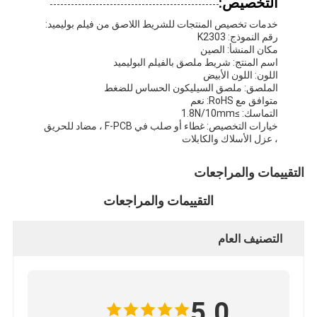
التخصيص:
شريط من القماش الزجاجي المصنوع من رقائق الألومنيوم
خدمات تخصيص المنتجات للشريط اللاصق من فيلم بوليميد:
رقم النموذج: K2303
ورق الكرافت ذو الوجه احباط
مكان المنشأ: الصين
اسم المنتج: شريط ملصق بالفيلم البوليميد
قماش الألياف الزجاجية رقائق الألومنيوم
اللون: اللون الأبيض
الملصق: ملصق السيليكون الحساس للضغط
متوافق مع RoHS: نعم
شريط احباط سكريم
التماسك: ≥1.8N/10mm
خيارات التخصيص: غطاء أو صلب في F-PCB ، مضاد للحريق
شريط لاصق من القماش
، عزل الأسلاك والكابلات
شريط لاصق مزدوج الجوانب
التقييمات والمراجعات
الشريط اللاصق PET
التقييمات والمراجعات
صب الاستثمار الدقيق
التصنيف العام
لوح العزل الكهربائي
5.0