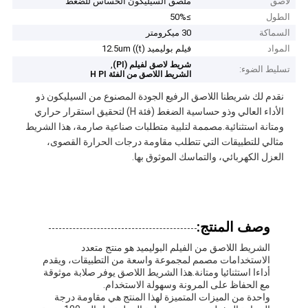
لاصق
ملصق السيليكون الحساس للضغط
الطول
≥50%
السماكة
30 ميكرومتر
المواد
فيلم بوليميد 12.5um ((t)
,
شريط لاصق لفيلم (PI)
تسليط الضوء:
الشريط اللاصق من الفئة H PI
نقدم لك شريطنا اللاصق الرفيع الجودة المصنوع من السيليكون ذو
الأداء العالي وذو حساسية الضغط (فئة H) لتحقيق استقرار حراري
ومتانة استثنائية.مصممة لتلبية متطلبات صناعية صارمة، هذا الشريط
مثالي للتطبيقات التي تتطلب مقاومة درجات الحرارة القصوى،
العزل الكهربائي، والتماسك الموثوق بها.
وصف المنتج:
الشريط اللاصق من الفيلم البوليميد هو منتج متعدد
الاستخدامات مصمم لمجموعة واسعة من التطبيقات، ويقدم
أداءا استثنائيا ومتانة.هذا الشريط اللاصق يوفر صلابة موثوقة
مع الحفاظ على المرونة وسهولة الاستخدام.
واحدة من الميزات المتميزة لهذا المنتج هي مقاومة درجة