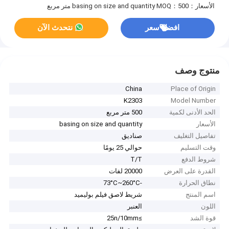
الأسعار：basing on size and quantity
MOQ：500 متر مربع
افضل سعر
نتحدث الآن
منتوج وصف
China
Place of Origin
K2303
Model Number
الحد الأدنى لكمية
500 متر مربع
الأسعار
basing on size and quantity
تفاصيل التغليف
صناديق
وقت التسليم
حوالي 25 يومًا
شروط الدفع
T/T
القدرة على العرض
20000 لفات
نطاق الحرارة
-73°C~260°C
اسم المنتج
شريط لاصق فيلم بوليميد
اللون
العنبر
قوة الشد
≥25n/10mm