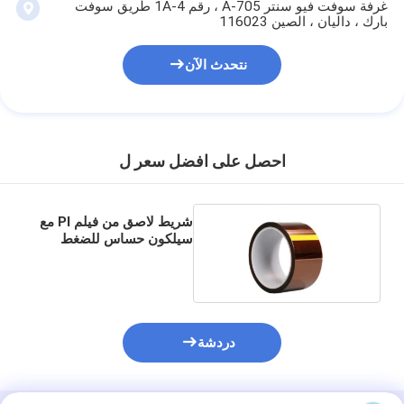
غرفة سوفت فيو سنتر A-705 ، رقم 1A-4 طريق سوفت
بارك ، داليان ، الصين 116023
نتحدث الآن
احصل على افضل سعر ل
شريط لاصق من فيلم PI مع
سيلكون حساس للضغط
دردشة