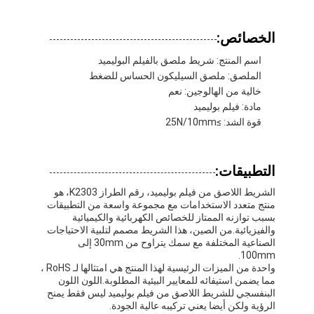
الخصائص:
اسم المنتج: شريط ملصق بالفيلم البوليميد
الملصق: ملصق السيليكون الحساس للضغط
خالية من الهالوجين: نعم
مادة: فيلم بوليميد
قوة الشد: ≥25N/10mm
التطبيقات:
الشريط اللاصق من فيلم بوليميد، رقم الطراز K2303، هو
منتج متعدد الاستخدامات مع مجموعة واسعة من التطبيقات
بسبب توازنه الممتاز للخصائص الكهربائية والكيميائية
والفيزيائية.من الصين، هذا الشريط مصمم لتلبية الاحتياجات
الصفحة الرئيسية
الصناعية المختلفة مع سمك يتراوح من 30mm إلى
100mm.
منتجات
واحدة من الميزات الرئيسية لهذا المنتج هي امتثالها لـ RoHS ،
مما يضمن استيفائه للمعايير البيئية المطلوبة.اللون اللون
البنفسجي للشريط اللاصق من فيلم بوليميد ليس فقط يمنح
معلومات عنا
الرؤية ولكن أيضا يعني تركيبه عالية الجودة.