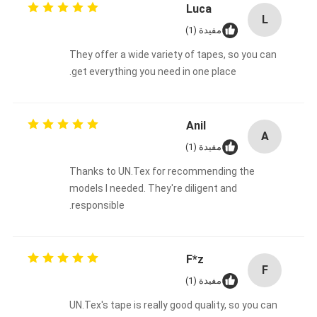
Luca
L
مفيدة (1)
They offer a wide variety of tapes, so you can
get everything you need in one place.
Anil
A
مفيدة (1)
Thanks to UN.Tex for recommending the
models I needed. They're diligent and
responsible.
F*z
F
مفيدة (1)
UN.Tex's tape is really good quality, so you can