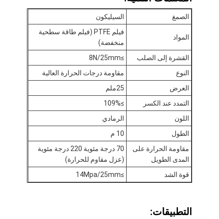
الصمغ
السيليكون
فيلم PTFE (فيلم طاقة سطحية
المواد
منخفضة)
القشرة إلى الصلب
≥8N/25mm
النوع
مقاومة درجات الحرارة العالية
العرض
25ملم
التمدد عند الكسر
≥109%
اللون
الرمادي
الطول
10 م
مقاومة الحرارة على
70 درجة مئوية 220 درجة مئوية
المدى الطويل
(عزل مقاوم للحرارة)
الصفحة الرئيسية
قوة الشد
≥14Mpa/25mm
منتجات
معلومات عنا
التطبيقات: