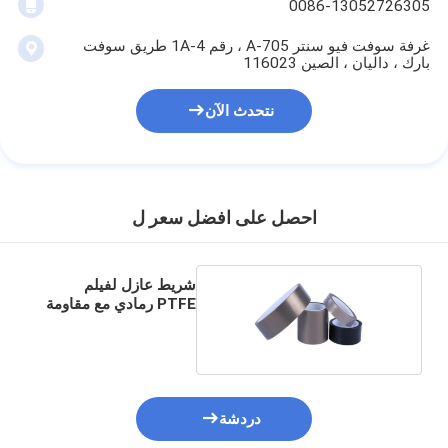
0086-13052726305
غرفة سوفت فيو سنتر A-705 ، رقم 1A-4 طريق سوفت
بارك ، داليان ، الصين 116023
نتحدث الآن
احصل على افضل سعر ل
شريط عازل لفيلم
PTFE رمادي مع مقاومة
الحرارة
دردشة