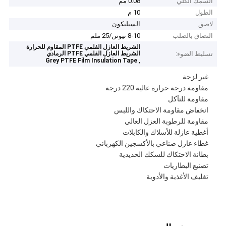
السمك الكلي
0.08 مم
الطول
10 م
لاصق
السيليكون
التصاق بالصلب
8-10 نيوتن/25 ملم
الشريط العازل الفلمي PTFE المقاوم للحرارة
تسليط الضوء:
الشريط العازل الفلمي PTFE الرمادي
,
Grey PTFE Film Insulation Tape
غير لزجة
مقاومة درجة حرارة عالية 220 درجة
مقاومة للتآكل
انخفاض مقاومة الاحتكاك واللبس
مقاومة للرطوبة العزل العالي
أغطية عازلة للأسلاك والكابلات
غطاء عازل صناعي بالأكسجين الكهربائي
بطانة الاحتكاك للسكك الحديدية
تصنيع البطاريات
تغليف الأغذية والأدوية