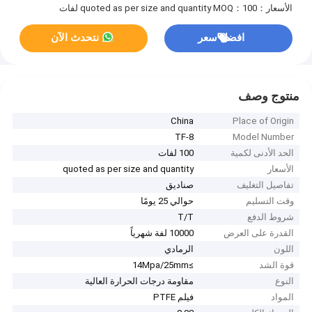
الأسعار：quoted as per size and quantity
MOQ：100 لفات
افضل سعر
نتحدث الآن
منتوج وصف
China
Place of Origin
TF-8
Model Number
الحد الأدنى لكمية
100 لفات
الأسعار
quoted as per size and quantity
تفاصيل التغليف
صناديق
وقت التسليم
حوالي 25 يومًا
شروط الدفع
T/T
القدرة على العرض
10000 لفة شهرياً
اللون
الرمادي
قوة الشد
≥14Mpa/25mm
النوع
مقاومة درجات الحرارة العالية
المواد
فيلم PTFE