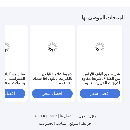
المنتجات الموصى بها
شريط من ألياف الأراميد
شريط علاج النايلون
سلك من ألياف
من الفئة F، شريط مقاوم
بالكبريت نايلون 66 سمك
السيراميك المق
لدرجات الحرارة العالية
0.31 مم
بسمك 2 ~ 5 مم
افضل سعر
افضل سعر
افضل سع
منزل
حول نا
اتصل بنا
Desktop Site
خريطة الموقع
سياسة الخصوصية