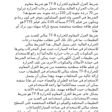
شريط العزل المقاوم للحرارة TF-8 هو شريط مقاوم
جولة في المعمل
لدرجات الحرارة العالية يمكنه تحمل درجات الحرارة تتراوح
من 70 درجة مئوية إلى 220 درجة مئوية. يتم تصنيع هذا
مراقبة الجودة
الشريط في الصين وله لصق السيليكون.يتوفر في لون رمادي
ويتكون من فيلم PTFE بسماكة 0.05 ملم. فيلم PTFE هو
فيلم طاقة سطحية منخفضة يسمح بإزالة سهلة دون ترك أي
اتصل بنا
بقايا.
شريط العزل المقاوم للحرارة TF-8 مثالي للعديد من
التطبيقات، بما في ذلك تلك التي تتطلب مقاومة درجات
الحرارة العالية. على سبيل المثال، هذا الشريط مثالي
شريط عازل لاصق
للاستخدام في صناعة السيارات،حيث تصل المحركات وغيرها
من المكونات إلى درجات حرارة عاليةكما أنه رائع للاستخدام
في تطبيقات العزل الكهربائي، حيث يمكن أن يساعد الشريط
شريط عزل قماش زجاجي
في حماية الأسلاك والمكونات الأخرى من تلف الحرارة.
إن فيلم طاقة سطحية منخفضة من شريط العزل المقاوم
شريط عازل مقاوم للحرارة
للحرارة TF-8 يجعله مثالي للاستخدام في التطبيقات حيث
إزالة خالية من المخلفات مهمة. وهذا يمكن أن يشمل
الاستخدام في صناعة الطيران والفضاء،حيث أي بقايا متبقية
شريط لاصق من القماش الزجاجي
يمكن أن تسبب مشاكلكما أنها رائعة للاستخدام في
التطبيقات حيث النظافة مهمة، مثل في صناعة الأغذية.
شريط لاصق فيلم بوليميد
بشكل عام، شريط العزل المقاوم للحرارة TF-8 هو شريط
متعدد الاستخدامات يمكن استخدامه في العديد من
التطبيقات المختلفة.والفيلم ذو الطاقة المنخفضة على السطح
شريط لاصق رقائق الألومنيوم
يجعله مثالي للاستخدام في صناعة السياراتالصناعات
الكهربائية والفضاء والمواد الغذائية، من بين أمور أخرى. إذا