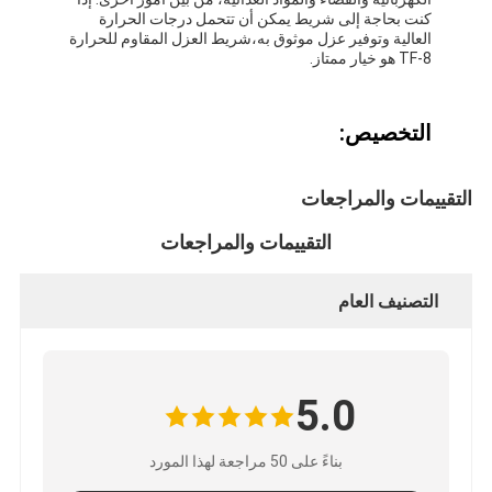
شريط من القماش الزجاجي المصنوع من رقائق الألومنيوم
كنت بحاجة إلى شريط يمكن أن تتحمل درجات الحرارة
العالية وتوفير عزل موثوق به،شريط العزل المقاوم للحرارة
TF-8 هو خيار ممتاز.
ورق الكرافت ذو الوجه احباط
قماش الألياف الزجاجية رقائق الألومنيوم
التخصيص:
شريط احباط سكريم
التقييمات والمراجعات
شريط لاصق من القماش
التقييمات والمراجعات
شريط لاصق مزدوج الجوانب
التصنيف العام
الشريط اللاصق PET
صب الاستثمار الدقيق
5.0
لوح العزل الكهربائي
بناءً على 50 مراجعة لهذا المورد