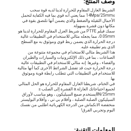
وصف المنتج:
الشريط العازل المقاوم للحرارة لدينا لديه قوة سحب
≥14Mpa/25mm مما يعني أنه قوي بما فيه الكفاية لتحمل
الأحمال الثقيلة والضغط.والذي يضمن أنها تلتصق بقوة في
مكانها دون قشرة بسهولة.
سمك فيلم PTFE من شريط العزل المقاوم للحرارة لدينا هو
0.05mm، مما يجعله مثالي للاستخدام في التطبيقات عالية
درجة الحرارة.الذي يضمن ربط قوي وموثوق به مع السطح
الذي يتم تطبيقه عليه.
هذا الشريط مثالي للاستخدام في مجموعة متنوعة من
الصناعات ، بما في ذلك الإلكترونيات والسيارات والطيران
والفضاء ، وغيرها. إنه مثالي للاستخدام في التطبيقات عالية
درجة الحرارة حيث قد تفشل الشرائط الأخرى.كما أنها مثالية
للاستخدام في التطبيقات التي تتطلب رابطة قوية وموثوق
بها.
في الختام، شريطنا العازل المقاوم للحرارة هو الحل المثالي
لجميع احتياجاتك العازلة.a القشرة إلى الصلب ≥
8N/25mmيستخدم صمغ السيليكون ، وهو مناسب لأوراق
السيليكون الصلبة الصلبة ، وأفلام بي تي ، وأفلام البوليستر
منخفضة الانكماش من الدرجة الكهربائية.اطلبي من نفسك
اليوم وتجربي الفرق!
المعلمات التقنية: