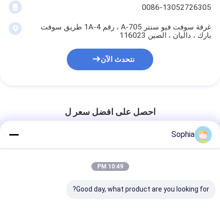
0086-13052726305
غرفة سوفت فيو سنتر A-705 ، رقم 1A-4 طريق سوفت
بارك ، داليان ، الصين 116023
نتحدث الآن
احصل على افضل سعر ل
Sophia
متوافق مع RoHS 55um ~ 70um
شريط فيلم بوليميد الضغط حساس
صمغ السيليكون
10:49 PM
Good day, what product are you looking for?
دردشة