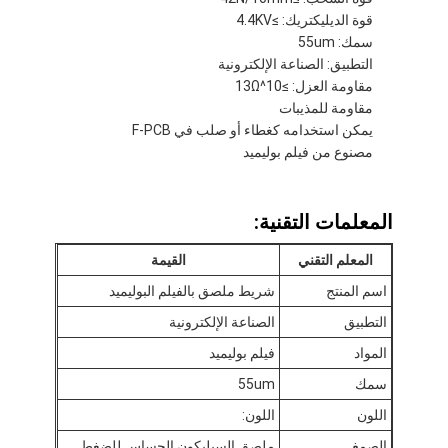
جولة في المعمل
قوة الديليكتريك: ≥4.4KV
سمك: 55um
مراقبة الجودة
التطبيق: الصناعة الإلكترونية
مقاومة العزل: ≥10^13Ω
اتصل بنا
مقاومة للمذيبات
يمكن استخدامه كغطاء أو صلب في F-PCB
مصنوع من فيلم بوليميد
شريط عازل لاصق
المعلمات التقنية:
شريط عزل قماش زجاجي
المعلم التقني
القيمة
شريط عازل مقاوم للحرارة
اسم المنتج
شريط ملصق بالفيلم البوليميد
التطبيق
الصناعة الإلكترونية
شريط لاصق من القماش الزجاجي
المواد
فيلم بوليميد
شريط لاصق فيلم بوليميد
سمك
55um
اللون
اللون:
شريط لاصق رقائق الألومنيوم
الصمغ
ملصق السيليكون الحساس للضغط