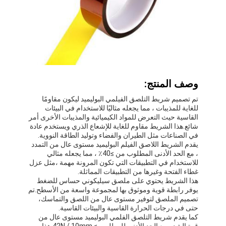
وصف المنتج:
تم تصميم شريط التلصق الفيلمي البوليميد ليكون مقاومًا
للغاية للمذيبات ، مما يجعله مثاليًا للاستخدام في البيئات
القاسية حيث التعرض للمواد الكيميائية والمذيبات الأخرى أمر
شائع.هذا الشريط مقاوم للغاية للإشعاع الذري ويستخدم عادة
في الصناعات مثل الطيران والفضاء وتوليد الطاقة النووية.
يقدم الشريط اللاصق الفيلم البوليميد مستوى عال من التمدد
، مع الحد الأدنى المطلوب من ≥40٪ ، مما يجعله مثالي
للاستخدام في التطبيقات التي تكون المرونة مهمة ،مثل عزل
غطاء الفتحة وغيرها من التطبيقات المماثلة.
هذا الشريط يحتوي على ملصق سيليكوني حساس للضغط
يوفر رابطة قوية وموثوق بها لمجموعة واسعة من الأسطح.تم
تصميم الملصق لتوفير مستوى عال من اللصق والتماسك،
حتى في درجات الحرارة القاسية والبيئات القاسية.
كما يقدم شريط التلصق الفلمي البوليميد مستوى عال من