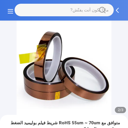
2/3
متوافق مع RoHS 55um ~ 70um شريط فيلم بوليميد الضغط