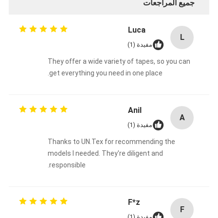
جميع المراجعات
Luca
L
مفيدة (1)
They offer a wide variety of tapes, so you can
get everything you need in one place.
Anil
A
مفيدة (1)
Thanks to UN.Tex for recommending the
models I needed. They're diligent and
responsible.
F*z
F
مفيدة (1)