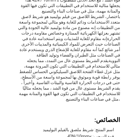
قوة الشد ، مع الحد الأدنى للمطلوب ≥ 42N / 10mm.هذا
يجعلها مثالية للاستخدام في التطبيقات التي تكون فيها القوة
والمتانة مهمة، مثل في صناعات البناء والتصنيع.
باختصار، الشريط اللاصق من فيلم بوليميد هو شريط لاصق
متعدد الاستخدامات ودائم للغاية وهو مثالي لمجموعة واسعة
من التطبيقات.إنه مصنوع من مادة بوليميد عالية الجودة والتي
تشتهر بعزلتها الكهربائية الممتازة وخصائص مقاومة درجات
الحرارةإنه مقاوم للغاية للمذيبات ويتم استخدامه عادة في
الصناعات حيث التعرض للمواد الكيميائية والمذيبات الأخرى
أمر شائع.كما أنه مقاوم للغاية للإشعاع الذري ويستخدم عادة
في الصناعات مثل الطيران والفضاء وتوليد الطاقة
النوويةيقدم الشريط مستوى عال من التمدد، مما يجعله
مثالي للاستخدام في التطبيقات التي تكون المرونة مهمة،
مثل عزل غطاء الفتحة.اللاصق السيليكوني الحساس للضغط
يوفر رابطة قوية وموثوق بها لمجموعة واسعة من الأسطح،
حتى في درجات الحرارة القاسية والبيئات القاسية. وأخيراً ،
يقدم الشريط مستوى عال من قوة الشد ، مما يجعله مثاليًا
للاستخدام في التطبيقات التي تكون فيها القوة والمتانة مهمة
،مثل في صناعات البناء والتصنيع.
الصفحة الرئيسية
منتجات
الخصائص:
معلومات عنا
اسم المنتج: شريط ملصق بالفيلم البوليميد
قوة السحب: ≥42N/10mm