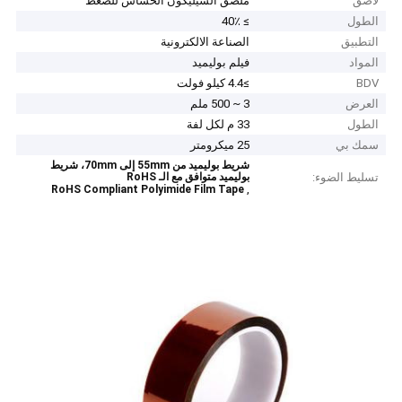
لاصق
ملصق السيليكون الحساس للضغط
الطول
≥ 40٪
التطبيق
الصناعة الالكترونية
المواد
فيلم بوليميد
BDV
≥4.4 كيلو فولت
العرض
3 ~ 500 ملم
الطول
33 م لكل لفة
سمك بي
25 ميكرومتر
شريط بوليميد من 55mm إلى 70mm، شريط
تسليط الضوء:
بوليميد متوافق مع الـ RoHS
,
RoHS Compliant Polyimide Film Tape