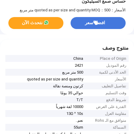
حساس صمغ السيليكون
الأسعار：quoted as per size and quantity
MOQ：500 متر مربع
افضل سعر
نتحدث الآن
منتوج وصف
China
Place of Origin
رقم الموديل
2421
الحد الأدنى لكمية
500 متر مربع
الأسعار
quoted as per size and quantity
تفاصيل التغليف
كرتون ومنصة نقالة
وقت التسليم
حوالي 35 يومًا
شروط الدفع
T/T
القدرة على العرض
10000 لفة شهرياً
مقاومة العزل
≥10 ^ 13Ω
متوافق مع الـ Rohs
نعم..
السماكة
55um