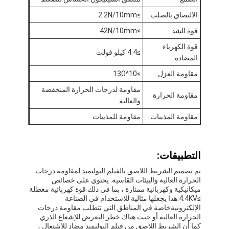
شريط من القماش الزجاجي المصنوع من رقائق الألومنيوم
الالتصاق بالصلب
≥2.2N/10mm
ورق الكرافت ذو الوجه احباط
قوة الشد
≥42N/10mm
قوة الكهرباء
قماش الألياف الزجاجية رقائق الألومنيوم
≥4.4 كيلو فولت
المضادة
شريط احباط سكريم
مقاومة العزل
≥10^13Ω
مقاومة لدرجات الحرارة المنخفضة
مقاومة الحرارة
شريط لاصق من القماش
والعالية
مقاومة المذيبات
مقاومة للمذيبات
شريط لاصق مزدوج الجوانب
الشريط اللاصق PET
التطبيقات:
صب الاستثمار الدقيق
تم تصميم الشريط اللاصق بالفيلم البوليميد لمقاومة درجات
الحرارة العالية والبيئات القاسية. يحتوي على خصائص
لوح العزل الكهربائي
ميكانيكية وكهربائية ممتازة ، بما في ذلك قوة كهربائية معطلة
≥4.4KV.هذا يجعلها مثالية للاستخدام في الصناعة
الإلكترونيةخاصة في المناطق التي تتطلب مقاومة درجات
الحرارة العالية أو حيث هناك خطر التعرض للإشعاع الذري.
كما أن الشريط اللاصق من فيلم البوليميد مضاد للاشتعال ،