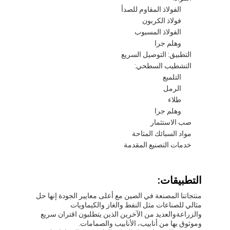
الفولاذ المقاوم للصدأ
فولاذ الكربون
الفولاذ المسبوب
وهلم جرا
التطبيق: التوصيل السريع
التشطيب السطحي:
التلميع
الرمل
طلاء
وهلم جرا
صب الاستثمار
مواد السبائك المتاحة
خدمات التصنيع المقدمة
الصفحة الرئيسية
التطبيقات:
منتجات
منتجاتنا المصنعة في الصين مع أعلى معايير الجودة إنها حل
مثالي للصناعات مثل النفط والغاز والكيماويات
والزراعةوالعديد من الآخرين الذين يتطلبون اقتران سريع
معلومات عنا
وموثوق بها من أنابيب، الأنابيب والصمامات.