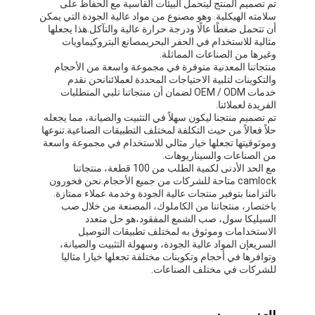
تم تصميم المنتج ليتحمل البيئات القاسية مع الحفاظ على
جولة في المعمل
سلامته الهيكلية. وهو مصنوع من مواد عالية الجودة التي يمكن
أن تتحمل ضغطًا عالًا ودرجة حرارة عالية والتآكل.هذا يجعلها
مثالية للاستخدام في الحفر البحريمصانع البتروكيماويات
مراقبة الجودة
وغيرها من الصناعات المماثلة.
منتجاتنا المعدنية متوفرة في مجموعة واسعة من الأحجام
اتصل بنا
والتكوينات لتلبية الاحتياجات المحددة لعملائنانحن نقدم
خدمات OEM / ODM لضمان أن منتجاتنا تلبي المتطلبات
الفريدة لعملائنا.
تم تصميم منتجنا ليكون سهلاً في التثبيت والصيانة، مما يجعله
حلاً فعالاً من حيث التكلفة لمختلف التطبيقات الصناعية.تنوعها
شريط عازل لاصق
وموثوقيتها تجعلها خيار مثالي للاستخدام في مجموعة واسعة
من الصناعات والسيناريوهات.
مع الحد الأدنى لكمية الطلب من 100 قطعة، منتجاتنا
شريط عزل قماش زجاجي
camlock متاحة للشركات من جميع الأحجام.نحن فخورون
بالتزامنا بتوفير منتجات عالية الجودة وخدمة عملاء ممتازة.
شريط عازل مقاوم للحرارة
باختصار، منتجاتنا من الكاملوك، المصنعة من خلال صب
السيليكا سول، صب الشمع المفقود،هو حل متعدد
شريط لاصق من القماش الزجاجي
الاستخدامات وموثوق به لمختلف تطبيقات التوصيل
السريعإن المواد عالية الجودة، وسهولة التثبيت والصيانة،
وتوافرها في أحجام وتكوينات مختلفة تجعلها خيارا مثاليا
شريط لاصق فيلم بوليميد
للشركات في مختلف الصناعات.
شريط لاصق رقائق الألومنيوم