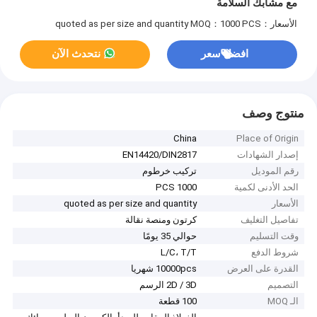
مع مشابك السلامة
الأسعار：quoted as per size and quantity
MOQ：1000 PCS
افضل سعر
نتحدث الآن
منتوج وصف
China
Place of Origin
إصدار الشهادات
EN14420/DIN2817
رقم الموديل
تركيب خرطوم
الحد الأدنى لكمية
1000 PCS
الأسعار
quoted as per size and quantity
تفاصيل التغليف
كرتون ومنصة نقالة
وقت التسليم
حوالي 35 يومًا
شروط الدفع
L/C، T/T
القدرة على العرض
10000pcs شهريا
التصميم
2D / 3D الرسم
الـ MOQ
100 قطعة