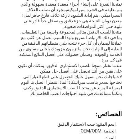
تمنحنا القدرة على إنشاء أجزاء معقدة معقدة بسهولة.والذي
يتم تغليفه في قشرة سيراميكيةبمجرد أن تصلب الغلاف
السيراميكي، يتم إذابة الشمع، تاركة غلاف فارغ جاهز لملء
معدن ذوبان.النتيجة هي جزء دقيق ومتفصّل جداً قادر على
تلبية حتى أكثر المواصفات صعوبة.
منتجنا للصب الدقيق مثالي لمجموعة واسعة من التطبيقات،
بما في ذلك الارتباط السريع.ولهذا السبب نعمل عن كثب مع
عملائنا لضمان أن كل جزء ننتجه يلبي متطلباتهم الدقيقةمن
البداية إلى النهاية، نحن ملتزمون بتزويدك بأعلى مستوى من
الخدمة والجودة، وضمان حصولك على أفضل النتائج الممكنة
في كل مرة.
عندما تختار منتجنا للصب الاستثماري الدقيق، يمكنك أن تكون
على يقين من أنك تحصل على أفضل حل ممكن
لاحتياجاتك.نحن نسهل عليك الحصول على قطع الغيار التي
تحتاجها بسعر يناسب ميزانيتكإذاً لماذا تنتظر؟ اتصل بنا اليوم
لمعرفة المزيد عن منتجنا للصب الاستثماري الدقيق وكيف
يمكننا مساعدتك في تلبية احتياجات الصب الخاصة بك.
الخصائص:
اسم المنتج: صب الاستثمار الدقيق
الخدمة: OEM/ODM
المواد: