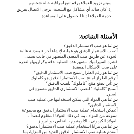
سيتم تزويد العملاء برقم تتبع لمراقبة حالة شحنتهم.
إذا كان هناك أي مشاكل مع الشحنة، يرجى الاتصال بفريق
خدمة العملاء لدينا للحصول على المساعدة.
الأسئلة الشائعة:
س:
ما هو صب الاستثمار الدقيق؟
أ:
صب الاستثمار الدقيق هو عملية لإنشاء أجزاء معدنية عالية
الجودة عن طريق صب المعدن المنصهر في قالب يسمى
قشرة السيراميك. تشتهر هذه العملية بدقة وكراريتهاوالقدرة
على صب الأشكال المعقدة.
س:
ما هو رقم الطراز لمنتج صب الاستثمار الدقيق؟
أ:
رقم الطراز لمنتج صب الاستثمار الدقيق هو كاملوك.
س:
أين يصنع منتج "كاملوك" للصب الدقيق؟
أ:
منتج "كاملوك" للصب الاستثماري الدقيق مصنوع في
الصين.
س:
ما هي المواد التي يمكن استخدامها في عملية صب
الاستثمار الدقيق؟
أ:
يمكن استخدام عملية صب الاستثمار الدقيق مع مجموعة
متنوعة من المواد ، بما في ذلك الفولاذ المقاوم للصدأ ،
الفولاذ الكربوني ، الألومنيوم ، النحاس ، والبرونز.
س:
ما هي مزايا استخدام عملية صب الاستثمار الدقيق؟
أ:
تقدم عملية صب الاستثمار الدقيق العديد من المزايا، بما