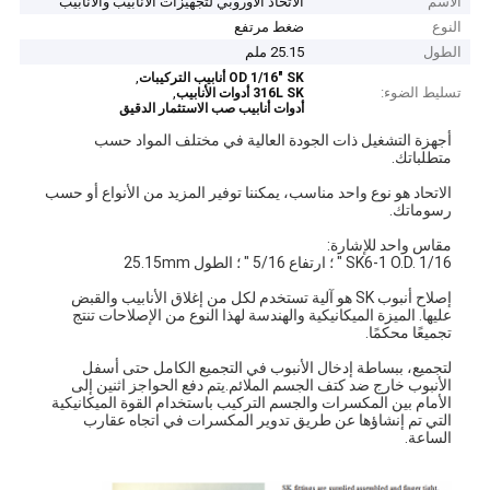
الاسم
الاتحاد الأوروبي لتجهيزات الأنابيب والأنابيب
النوع
ضغط مرتفع
الطول
25.15 ملم
,
OD 1/16" SK أنابيب التركيبات
تسليط الضوء:
,
316L SK أدوات الأنابيب
أدوات أنابيب صب الاستثمار الدقيق
أجهزة التشغيل ذات الجودة العالية في مختلف المواد حسب
متطلباتك.
الاتحاد هو نوع واحد مناسب، يمكننا توفير المزيد من الأنواع أو حسب
رسوماتك.
مقاس واحد للإشارة:
SK6-1 O.D. 1/16 " ؛ ارتفاع 5/16 " ؛ الطول 25.15mm
إصلاح أنبوب SK هو آلية تستخدم لكل من إغلاق الأنابيب والقبض
عليها. الميزة الميكانيكية والهندسة لهذا النوع من الإصلاحات تنتج
تجميعًا محكمًا.
لتجميع، ببساطة إدخال الأنبوب في التجميع الكامل حتى أسفل
الأنبوب خارج ضد كتف الجسم الملائم.يتم دفع الحواجز اثنين إلى
الأمام بين المكسرات والجسم التركيب باستخدام القوة الميكانيكية
التي تم إنشاؤها عن طريق تدوير المكسرات في اتجاه عقارب
الساعة.