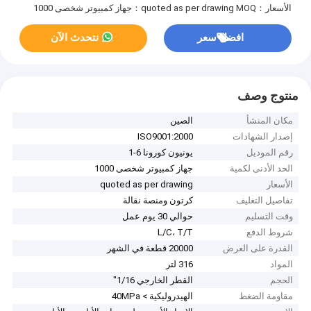
الأسعار：quoted as per drawing
MOQ：جهاز كمبيوتر شخصى 1000
افضل سعر
نتحدث الآن
منتوج وصف
مكان المنشأ
الصين
إصدار الشهادات
ISO9001:2000
رقم الموديل
يونيون كورونا 6-1
الحد الأدنى لكمية
جهاز كمبيوتر شخصى 1000
الأسعار
quoted as per drawing
تفاصيل التغليف
كرتون ومنصة نقالة
وقت التسليم
حوالي 30 يوم عمل
شروط الدفع
L/C، T/T
القدرة على العرض
20000 قطعة في الشهر
المواد
316 لتر
الحجم
القطر الخارجي 1/16"
مقاومة الضغط
الهيدروليكية > 40MPa