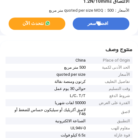
الالتصاق ≥1.2N/10mm
الأسعار：quoted per size
MOQ：500 متر مربع
افضل سعر
نتحدث الآن
منتوج وصف
China
Place of Origin
الحد الأدنى لكمية
500 متر مربع
الأسعار
quoted per size
تفاصيل التغليف
كرتون ومنصة نقالة
وقت التسليم
حوالي 30 يوم عمل
شروط الدفع
L/C، T/T
القدرة على العرض
50000 لفات شهريا
لاصق أكريليك أو سيليكون حساس للضغط أو
لاصق
F46
التطبيق
الصناعة الالكترونية
مقاوم للهب
UL94V-0
قوة عازلة
≥6.5 كيلو فولت