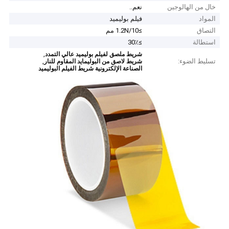
خال من الهالوجين
نعم..
المواد
فيلم بوليميد
التصاق
≥1.2N/10 مم
استطالة
≥30٪
,
شريط ملصق لفيلم بوليميد عالي التمدد
تسليط الضوء:
,
شريط لاصق من البوليمايد المقاوم للنار
الصناعة الإلكترونية شريط الفيلم البوليميد