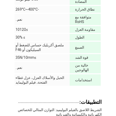
المضادة
جولة في المعمل
نطاق الحرارة
-269°C~400°C
مراقبة الجودة
متوافقة مع
نعم..
RoHS
اتصل بنا
مقاومة العزل
≥1012Ω
الطول
≥ 30%
ملصق أكريليك حساس للضغط أو
الصمغ
السيليكون أو F46
شريط عازل لاصق
قوة الشد
≥35N/10mm
شريط عزل قماش زجاجي
خالية من
نعم..
الهالوجين
شريط عازل مقاوم للحرارة
الحبل والأسلاك العزل، عزل غطاء
استخدامات
الفتحة، فيلم البوليمايد
شريط لاصق من القماش الزجاجي
شريط لاصق فيلم بوليميد
التطبيقات:
شريط لاصق رقائق الألومنيوم
الشريط اللاصق بالفيلم البوليميد: التوازن المثالي للخصائص
الكهربائية والكيميائية والفيزيائية