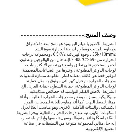
وصف المنتج:
الشريط اللاصق بالفيلم البوليميد هو منتج مضاد للاحتراق
ومقاوم للمذيب ومقاوم لدرجة الحرارة بقوة الشد
≥35N/10mm ، وقوة كهربائية ≥6.5KV ،ومجموعة درجات
الحرارة من -269°C~400°Cإنه خال من الهالوجين وله لون
أحمر. يستخدم على نطاق واسع في تصنيع الإلكترونيات ،
لوحات الدوائر المطبوعة ، وغيرها من الصناعات.المصممة
لتوفير خصائص فائقة مضادة للنار، مقاومة ممتازة للمذيبات
ودرجات الحرارة ، وعزل كهربائي موثوق به.مثل حماية
لوحات الدوائر المطبوعة، حماية السطح، حماية العزل، الخ
الشريط اللاصق الفيلم البوليميد له خصائص ميكانيكية
وميكانيكية ممتازة ، ومقاومة درجات الحرارة العالية ، وأداء
ممتاز لضبط اللهب. كما أنه مقاوم للغاية للمذيبات ،المواد
الكيميائية، والبيئات التآكلية الأخرى. وهو مناسب أيضًا لعزل
المكونات الكهربائية عند درجات الحرارة العالية. يوفر الشريط
أيضًا تماسكًا ودائمًا متفوقًا ،وسهل تطبيقها وإزالتهاباختصار،
إنه حل مثالي لمجموعة متنوعة من التطبيقات في صناعة
التصنيع الإلكترونية.