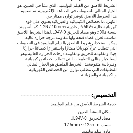
شريط من القماش الزجاجي المصنوع من رقائق الألومنيوم
الشريط اللاصق من الفيلم البوليميد، الذي نشأ في الصين، هو
الخيار المثالي للتطبيقات في الصناعة الإلكترونية. تم تصميم
هذا الشريط اللاصق لتوفير توازن ممتاز بين
ورق الكرافت ذو الوجه احباط
الكهرباء،الخصائص الكيميائية والفيزيائيةيحتوي على قوة
كهربائية عالية ≥6.5KV وجاذبية ≥1.2N / 10mm. كما أنه يمتد
قماش الألياف الزجاجية رقائق الألومنيوم
بنسبة ≥30٪ وهو مضاد للحريق UL94V-0.هذا الشريط اللاصق
مناسب لعزل غطاء فتحة ولها مقاومة درجة حرارة عالية.
يمكن استخدام شريط التلصق بالفيلم البوليميد في التطبيقات
شريط احباط سكريم
التي تتطلب عزلًا كهربائيًا ممتازًا واستقرارًا كيميائيًا حراريًا
جيدًا ومقاومة للحريق ومقاومة درجات الحرارة العالية.وهو
شريط لاصق من القماش
أيضا خيار مثالي للتطبيقات التي تتطلب خصائص كيميائية
وفيزيائية متفوقةهذا الشريط الملصق هو الخيار المثالي
شريط لاصق مزدوج الجوانب
للتطبيقات التي تتطلب توازن من الخصائص الكهربائية
والكيميائية والفيزيائية.
الشريط اللاصق PET
التخصيص:
صب الاستثمار الدقيق
خدمة الشريط اللاصق من فيلم البوليميد
لوح العزل الكهربائي
مكان المنشأ: الصين
مضاد للحريق: UL94V-0
سمك: 12.5mm ~ 125mm
مادة: فيلم بوليميد