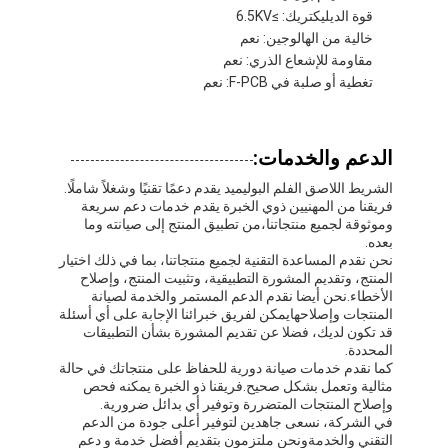
قوة الديليكتريك: ≥6.5KV
خالية من الهالوجين: نعم
مقاومة للإشعاع الذري: نعم
تغطية أو صلبة في F-PCB: نعم
الدعم والخدمات:
الشريط اللاصق الفلم البوليميد يقدم دعمًا تقنيًا وشغلاً شاملًا.
فريقنا من المهنيين ذوي الخبرة يقدم خدمات دعم سريعة
وموثوقة لجميع منتجاتنا،من تطبيق المنتج إلى صيانته وما
بعده.
نحن نقدم المساعدة التقنية لجميع منتجاتنا، بما في ذلك اختيار
المنتج، وتقديم المشورة التطبيقية، وتثبيت المنتج، وإصلاح
الأخطاء.نحن أيضا نقدم الدعم المستمر والخدمة لصيانة
المنتجات وإصلاحهايمكن لفريق خبرائنا الإجابة على أي أسئلة
قد تكون لديك، فضلا عن تقديم المشورة بشأن التطبيقات
المحددة.
كما نقدم خدمات صيانة دورية للحفاظ على منتجاتك في حالة
مثالية وتعمل بشكل صحيح.فريقنا ذو الخبرة يمكنه فحص
وإصلاح المنتجات المتضررة وتوفير أي بدائل ضرورية.
في الشركة، نسعى جاهدين لتوفير أعلى جودة من الدعم
التقني والخدمةونحن ملتزمون بتقديم أفضل خدمة و دعم