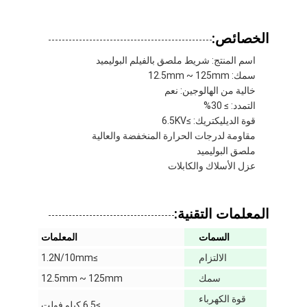
الخصائص:
اسم المنتج: شريط ملصق بالفيلم البوليميد
سمك: 12.5mm ~ 125mm
خالية من الهالوجين: نعم
التمدد: ≥ 30%
قوة الديليكتريك: ≥6.5KV
مقاومة لدرجات الحرارة المنخفضة والعالية
ملصق البوليميد
عزل الأسلاك والكابلات
المعلمات التقنية:
الصفحة الرئيسية
السمات
المعلمات
الالتزام
≥1.2N/10mm
منتجات
سمك
12.5mm ~ 125mm
معلومات عنا
قوة الكهرباء
≥6.5 كيلو فولت