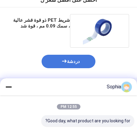
شريط PET ذو قوة قشر عالية
، سمك 0.09 مم ، قوة شد
165N
دردشة
Sophia
المنتجات الموصى بها
12:55 PM
Good day, what product are you looking for?