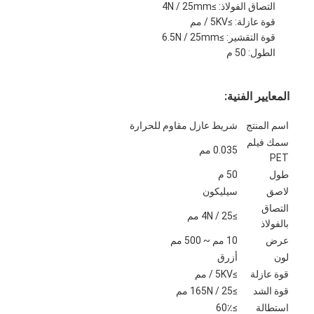
التصاق الفولاذ: ≥4N / 25mm
قوة عازلة: ≥5KV / مم
قوة التقشير: ≥6.5N / 25mm
الطول: 50 م
المعايير الفنية:
اسم المنتج
شريط عازل مقاوم للحرارة
سمك فيلم
0.035 مم
PET
طول
50 م
لاصق
سيليكون
التصاق
≥4N / 25 مم
بالفولاذ
الصفحة الرئيسية
عرض
10 مم ~ 500 مم
لون
أزرق
منتجات
قوة عازلة
≥5KV / مم
قوة الشد
≥165N / 25 مم
معلومات عنا
استطالة
≥60٪