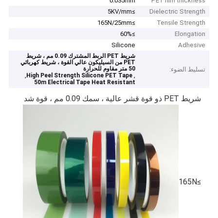
0.035mm
PET film thickness
≥5KV/mm
Dielectric Strength
≥165N/25mm
Tensile Strength
≥60%
Elongation
Silicone
Adhesive
شريط PET الربط المشترك 0.09 مم ، شريط
PET من السيليكون عالي القوة ، شريط كهربائي
50 متر مقاوم للحرارة
تسليط الضوء:
,
,
High Peel Strength Silicone PET Tape
50m Electrical Tape Heat Resistant
شريط PET ذو قوة قشر عالية ، سمك 0.09 مم ، قوة شد
≥165N