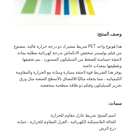
وصف المنتج:
هذا هو
نوع واحد PET شريط مشترك ذو درجة حرارة عالية
، مصنوع
من فيلم بوليستر منخفض الانكماش بدرجة كهربائية.مطلية بمادة
لاصقة حساسة للضغط من السيليكون المستورد ، يتم تجفيفها
وتقطيعها بمعدات خاصة.
يوفر هذا الشريط قوة لاصقة ممتازة ومتانة مع الحرارة والمقاومة
الكيميائية ، مما يجعله مثاليًا للالتصاق بالأسطح الصعبة مثل ورق
تحرير السيليكون وفيلم ذو طاقة سطحية منخفضة.
سمات:
اسم المنتج: شريط عازل مقاوم للحرارة
للحالة البلاستيكية الكهربائية ، العزل المقاوم للحرارة ، حماية
درع الرش