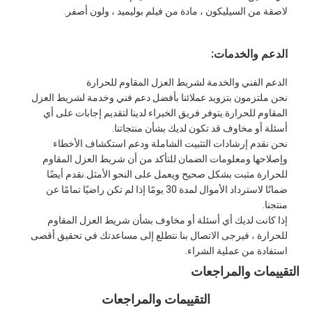
شريط من القماش الزجاجي المصنوع من رقائق الألومنيوم
لاصقة من السيليكون ، مادة من فيلم بوليميد ، ولون أصفر.
ورق الكرافت ذو الوجه احباط
الدعم والخدمات:
قماش الألياف الزجاجية رقائق الألومنيوم
الدعم الفني والخدمة لشريط العزل المقاوم للحرارة
نحن ملتزمون بتزويد عملائنا بأفضل دعم فني وخدمة لشريط العزل
شريط احباط سكريم
المقاوم للحرارة.يتوفر فريق الخبراء لدينا لتقديم إجابات على أي
أسئلة أو مخاوف قد تكون لديك بشأن منتجاتنا.
شريط لاصق من القماش
نحن نقدم إرشادات التثبيت الشاملة ودعم استكشاف الأخطاء
وإصلاحها ومعلومات الضمان للتأكد من أن شريط العزل المقاوم
شريط لاصق مزدوج الجوانب
للحرارة مثبت بشكل صحيح ويعمل على النحو الأمثل.نقدم أيضًا
ضمانًا لاسترداد الأموال لمدة 30 يومًا إذا لم تكن راضيًا تمامًا عن
الشريط اللاصق PET
منتجنا.
إذا كانت لديك أي أسئلة أو مخاوف بشأن شريط العزل المقاوم
صب الاستثمار الدقيق
للحرارة ، فيرجى الاتصال بنا.نتطلع إلى مساعدتك في تحقيق أقصى
استفادة من عملية الشراء.
لوح العزل الكهربائي
التقييمات والمراجعات
التقييمات والمراجعات