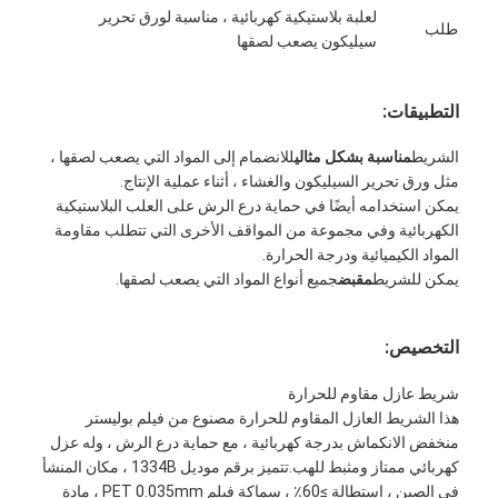
لعلبة بلاستيكية كهربائية ، مناسبة لورق تحرير
جولة في المعمل
طلب
سيليكون يصعب لصقها
مراقبة الجودة
التطبيقات:
اتصل بنا
الشريط
مناسبة بشكل مثالي
للانضمام إلى المواد التي يصعب لصقها ،
مثل ورق تحرير السيليكون والغشاء ، أثناء عملية الإنتاج.
يمكن استخدامه أيضًا في حماية درع الرش على العلب البلاستيكية
شريط عازل لاصق
الكهربائية وفي مجموعة من المواقف الأخرى التي تتطلب مقاومة
المواد الكيميائية ودرجة الحرارة.
شريط عزل قماش زجاجي
يمكن للشريط
مقبض
جميع أنواع المواد التي يصعب لصقها.
شريط عازل مقاوم للحرارة
التخصيص:
شريط لاصق من القماش الزجاجي
شريط عازل مقاوم للحرارة
شريط لاصق فيلم بوليميد
هذا الشريط العازل المقاوم للحرارة مصنوع من فيلم بوليستر
منخفض الانكماش بدرجة كهربائية ، مع حماية درع الرش ، وله عزل
شريط لاصق رقائق الألومنيوم
كهربائي ممتاز ومثبط للهب.تتميز برقم موديل 1334B ، مكان المنشأ
في الصين ، استطالة ≥60٪ ، سماكة فيلم PET 0.035mm ، مادة