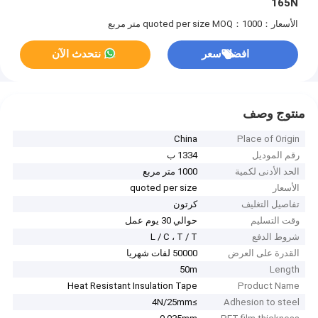
165N
الأسعار：quoted per size
MOQ：1000 متر مربع
افضل سعر
نتحدث الآن
منتوج وصف
China
Place of Origin
رقم الموديل
1334 ب
الحد الأدنى لكمية
1000 متر مربع
الأسعار
quoted per size
تفاصيل التغليف
كرتون
وقت التسليم
حوالي 30 يوم عمل
شروط الدفع
L / C ، T / T
القدرة على العرض
50000 لفات شهريا
50m
Length
Heat Resistant Insulation Tape
Product Name
≥4N/25mm
Adhesion to steel