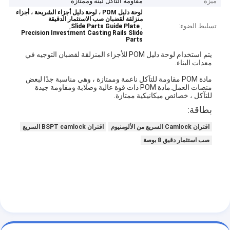
ميزة
مقاومة التآكل لينة وممتازة
لوحة دليل POM ، لوحة دليل أجزاء الشريحة ، أجزاء
منزلقة لقضبان صب الاستثمار الدقيقة
تسليط الضوء:
,
,
Slide Parts Guide Plate
Precision Investment Casting Rails Slide
Parts
يتم استخدام لوحة دليل POM للأجزاء المنزلقة لقضبان التوجيه في
معدات البناء.
مادة POM مقاومة للتآكل ناعمة وممتازة ، وهي مناسبة جدًا لبعض
منصات العمل.مادة POM ذات قوة عالية وصلابة ومقاومة جيدة
للتآكل ، خصائص ميكانيكية ممتازة.
بطاقة:
اقتران Camlock السريع من الألومنيوم
اقتران BSPT camlock السريع
صب استثمار دقيق 8 بوصة