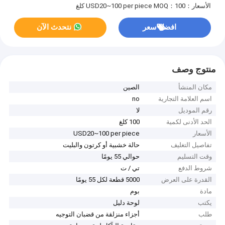
الأسعار：USD20~100 per piece
MOQ：100 كلغ
افضل سعر
نتحدث الآن
منتوج وصف
مكان المنشأ
الصين
اسم العلامة التجارية
no
رقم الموديل
لا
الحد الأدنى لكمية
100 كلغ
الأسعار
USD20~100 per piece
تفاصيل التغليف
حالة خشبية أو كرتون والبليت
وقت التسليم
حوالي 55 يومًا
شروط الدفع
تي / ت
القدرة على العرض
5000 قطعة لكل 55 يومًا
مادة
بوم
يكتب
لوحة دليل
طلب
أجزاء منزلقة من قضبان التوجيه