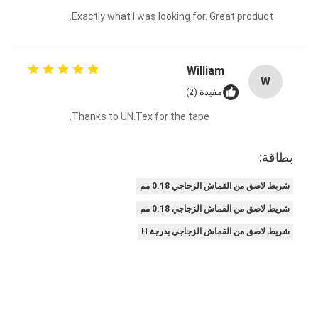
شريط من القماش الزجاجي المصنوع من رقائق الألومنيوم
Exactly what I was looking for. Great product.
ورق الكرافت ذو الوجه احباط
William
قماش الألياف الزجاجية رقائق الألومنيوم
W
مفيدة (2)
شريط احباط سكريم
Thanks to UN.Tex for the tape.
شريط لاصق من القماش
بطاقة:
شريط لاصق مزدوج الجوانب
شريط لاصق من القماش الزجاجي 0.18 مم
الشريط اللاصق PET
شريط لاصق من القماش الزجاجي 0.18 مم
صب الاستثمار الدقيق
شريط لاصق من القماش الزجاجي بدرجة H
لوح العزل الكهربائي