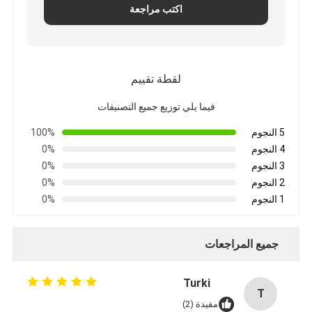
اكتب مراجعة
جولة في المعمل
مراقبة الجودة
اتصل بنا
لقطة تقييم
فيما يلي توزيع جميع التصنيفات
5 النجوم
100%
شريط عازل لاصق
4 النجوم
0%
3 النجوم
0%
شريط عزل قماش زجاجي
2 النجوم
0%
شريط عازل مقاوم للحرارة
1 النجوم
0%
شريط لاصق من القماش الزجاجي
جميع المراجعات
شريط لاصق فيلم بوليميد
Turki
شريط لاصق رقائق الألومنيوم
T
مفيدة (2)