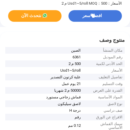
الأسعار：Usd1~5/roll
MOQ：500 م 2
افضل سعر
نتحدث الآن
منتوج وصف
مكان المنشأ
الصين
رقم الموديل
6361
الحد الأدنى لكمية
500 م 2
الأسعار
Usd1~5/roll
تفاصيل التغليف
علبة كرتون التصدير
وقت التسليم
21 يوم عمل
القدرة على العرض
50000 م 2 شهريا
المواد الأساسية
قماش زجاجي مستورد
نوع لاصق
لاصق سيليكون
صف دراسي
درجة H
الافراج عن الورق
رقم
سمك القماش
0.12 مم
الأساسي