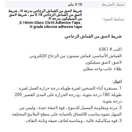
سمك الشريط
0.18 ملم
شريط لاصق من القماش الزجاجي بدرجة H ، شريط
لاصق من القماش الزجاجي 0.18 مم ، شريط لاصق
من السيليكون بدرجة H
تسليط الضوء:
,
,
0.18mm Glass Cloth Adhesive Tape
H grade silicone adhesive tape
شريط لاصق من القماش الزجاجي
اكتب # 6361
القماش الأساسي: قماش مستورد من الزجاج الإلكتروني
لاصق: لاصق سيليكون
طلاء: جانب واحد مطلي
اعبك:
1. مستقرة أثناء التسخين لفترة طويلة.درجة حرارة العمل لفترة
طويلة: 180 درجة مئوية ، ودرجة الحرارة على المدى القصير: 200
درجة مئوية.
2. مرنة ومقاومة المسيل للدموع ، قوة لاصقة جيدة ، وليس من
السهل تشوه.مناسب للالتصاق بالحماية على سطح الملامح المختلفة.
3. قوة ميكانيكية عالية ، ومناسبة لفائف ضيقة وثابتة التفاف.