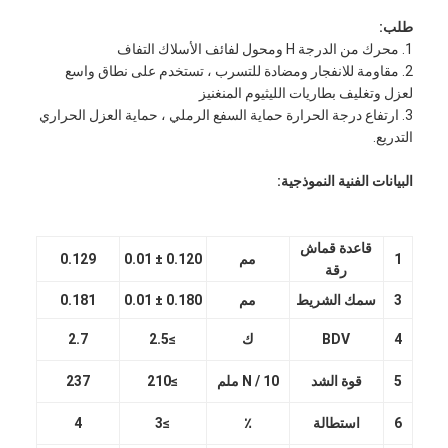
طلب:
1. محرك من الدرجة H ومحول لفائف الأسلاك التفاف
2. مقاومة للانفجار ومضادة للتسرب ، تستخدم على نطاق واسع
لعزل وتغليف بطاريات الليثيوم المنغنيز
3. ارتفاع درجة الحرارة حماية السفع الرملي ، حماية العزل الحراري
التدريع.
البيانات الفنية النموذجية:
قاعدة قماش
1
مم
0.120 ± 0.01
0.129
رقة
3
سمك الشريط
مم
0.180 ± 0.01
0.181
4
BDV
ك
≥2.5
2.7
5
قوة الشد
N / 10 ملم
≥210
237
6
استطالة
٪
≥3
4