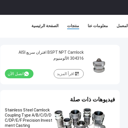
لمعمل
معلومات عنا
منتجات
الصفحة الرئيسية
BSPT NPT Camlock اقتران سريع AISI
304316 الألومنيوم
اقرأ المزيد
اتصل الآن
فيديوهات ذات صلة
Stainless Steel Camlock
Coupling Type A/B/C/D/D
C/DP/E/F Precision Invest
ment Casting