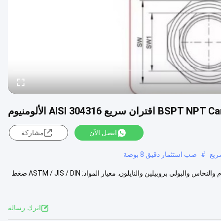
 اقتران سريع AISI 304316 الألومنيوم
اتصل الآن
مشاركة
#
صب استثمار دقيق 8 بوصة
وصلات Camlock تتوفر مواد مختلفة في مادة الفولاذ المقاوم للصدأ والألمنيوم والنحاس والبولي بروبيلين والنايلون. معيار المواد: ASTM / JIS / DIN ضغط
اترك رسالة