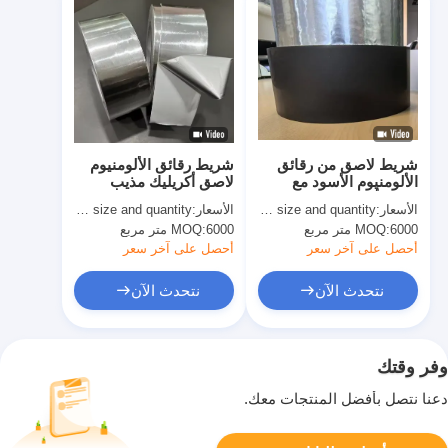
شريط لاصق من رقائق
شريط رقائق الألومنيوم
الألومنيوم الأسود مع
لاصق أكريليك مذيب
لاصق أكريليك مذيب
وراتنج مطاطي
الأسعار:
basing on size and quantity
الأسعار:
basing size and quantity
6000 متر مربع
MOQ:
6000 متر مربع
MOQ:
أحصل على آخر سعر
أحصل على آخر سعر
نتحدث الآن
نتحدث الآن
وفر وقتك
دعنا نتصل بأفضل المنتجات معك.