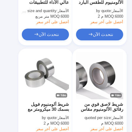
الألومنيوم للطقس البارد
عالي الأداء للتطبيقات
شريط من القماش الزجاجي المصنوع من رقائق الألومنيوم
الصناعية والتجارية
الأسعار:
by quote
الأسعار:
basing size and quantity
6000 م 2
MOQ:
ورق الكرافت ذو الوجه احباط
6000 متر مربع
MOQ:
أحصل على آخر سعر
أحصل على آخر سعر
قماش الألياف الزجاجية رقائق الألومنيوم
نتحدث الآن
نتحدث الآن
شريط احباط سكريم
شريط لاصق من القماش
شريط لاصق مزدوج الجوانب
الشريط اللاصق PET
صب الاستثمار الدقيق
شريط لاصق قوي من
شريط ألومنيوم فويل
لوح العزل الكهربائي
رقائق الألومنيوم مقاس
بسمك 30 ميكرومتر مع
50/75/100 مم 36 ميكرون
التصاق 15 نيوتن/25 ملم
الأسعار:
quoted per size
الأسعار:
by quote
وقوة شد 45 نيوتن/25 ملم
6000 م
MOQ:
6000 م 2
MOQ:
لإحكام إغلاق أنظمة
التدفئة والتهوية وتكييف
أحصل على آخر سعر
أحصل على آخر سعر