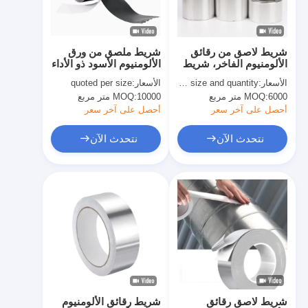
جولة في المعمل
مراقبة الجودة
شريط لاصق من رقائق
شريط ملصق من ورق
الألومنيوم الفاخر، شريط
الألومنيوم الأسود ذو الأداء
اتصل بنا
رقائق HVAC
العالي
الأسعار:
basing size and quantity
الأسعار:
quoted per size
6000 متر مربع
MOQ:
10000 متر مربع
MOQ:
أحصل على آخر سعر
أحصل على آخر سعر
شريط عازل لاصق
نتحدث الآن
نتحدث الآن
شريط عزل قماش زجاجي
شريط عازل مقاوم للحرارة
شريط لاصق من القماش الزجاجي
شريط لاصق فيلم بوليميد
شريط لاصق رقائق الألومنيوم
شريط لاصق رقائق
شريط رقائق الألومنيوم