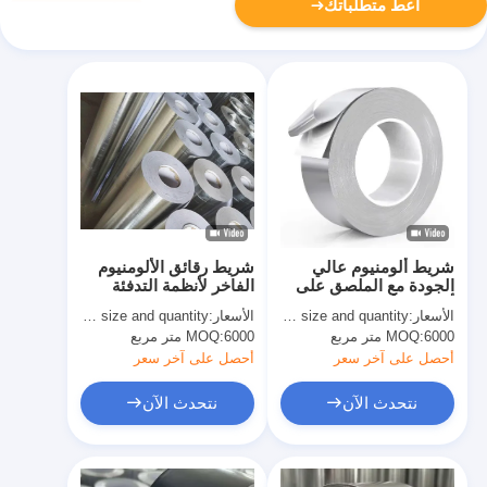
أعط متطلباتك
شريط ألومنيوم عالي
شريط رقائق الألومنيوم
الجودة مع الملصق على
الفاخر لأنظمة التدفئة
أساس الأكريليك والمطاط
والتهوية وتكييف الهواء
الأسعار:
basing size and quantity
الأسعار:
basing size and quantity
وختم الأنابيب
6000 متر مربع
MOQ:
6000 متر مربع
MOQ:
أحصل على آخر سعر
أحصل على آخر سعر
نتحدث الآن
نتحدث الآن