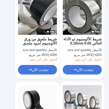
شريط الألومنيوم ذو الأداء
شريط ملصق من ورق
العالي 0.05-0.18mm
الألومنيوم أسود ملصق
سمك HVAC
بالملصق الاكريليك
الأسعار:
basing size and quantity
الأسعار:
basing on size and quantity
المذاب
6000 متر مربع
MOQ:
6000 متر مربع
MOQ:
أحصل على آخر سعر
أحصل على آخر سعر
نتحدث الآن
نتحدث الآن
الصفحة الرئيسية
منتجات
معلومات عنا