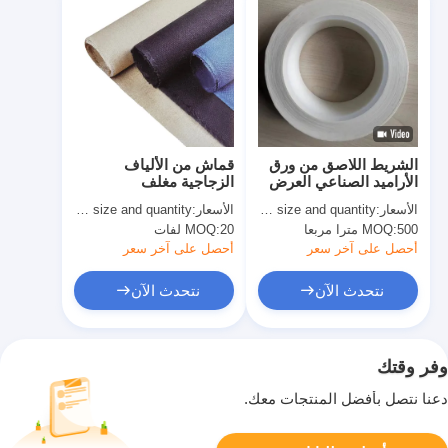
الشريط اللاصق من ورق
قماش من الألياف
الأراميد الصناعي العرض
الزجاجية مغلف
10mm-980mm
بالفيرميكوليت 2 ملم
الأسعار:
quoted as per size and quantity
الأسعار:
basing size and quantity
للاحتياجات المخصصة
1000 ملم درع حراري
500 مترا مربعا
MOQ:
20 لفات
MOQ:
واسع
أحصل على آخر سعر
أحصل على آخر سعر
نتحدث الآن
نتحدث الآن
وفر وقتك
دعنا نتصل بأفضل المنتجات معك.