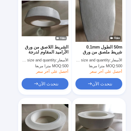
50m الطول 0.1mm
الشريط اللاصق من ورق
شريط ملصق من ورق
الأراميد المقاوم لدرجة
الأراميد سميك معتمد من
الحرارة طويلة المدى
الأسعار:
quoted as per size and quantity
الأسعار:
quoted as per size and quantity
قبل UL للتطبيقات
-55C155C الطول 50m
500 مترا مربعا
MOQ:
500 مترا مربعا
MOQ:
الصناعية
أحصل على آخر سعر
أحصل على آخر سعر
نتحدث الآن
نتحدث الآن
الصفحة الرئيسية
منتجات
معلومات عنا