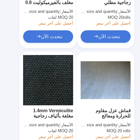
زجاجية مطلي
مغلف بالفيرميكوليت 0.8
شريط من القماش الزجاجي المصنوع من رقائق الألومنيوم
بالفيرميكولايت بعرض
ملم 800 درجة مئوية درع
الأسعار:
basing size and quantity
الأسعار:
basing size and quantity
1000 ملم ودرع حراري
حراري
20rolls
MOQ:
ورق الكرافت ذو الوجه احباط
20 لفات
MOQ:
800 درجة مئوية
أحصل على آخر سعر
أحصل على آخر سعر
قماش الألياف الزجاجية رقائق الألومنيوم
نتحدث الآن
نتحدث الآن
شريط احباط سكريم
شريط لاصق من القماش
شريط لاصق مزدوج الجوانب
الشريط اللاصق PET
صب الاستثمار الدقيق
قماش عزل مقاوم
1.4mm Vermiculite
لوح العزل الكهربائي
للحرارة ومعالج
مغلفة بألياف زجاجية
بالسيليكون السائل
للدرع الحراري 1000mm
الأسعار:
basing size and quantity
الأسعار:
basing size and quantity
المقاوم للهب بسمك 0.7
واسعة
20 rolls
MOQ:
20 لفات
MOQ:
مم لحماية بطانية اللحام
أحصل على آخر سعر
أحصل على آخر سعر