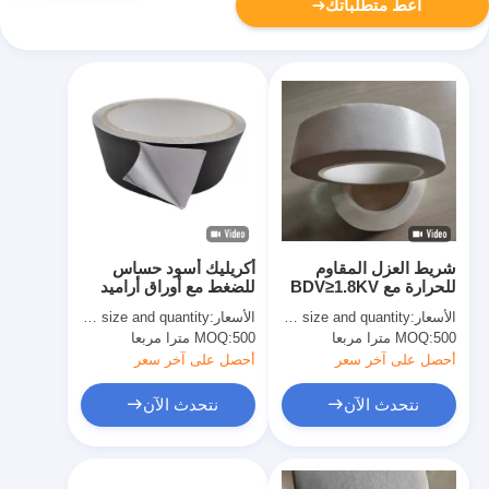
أعط متطلباتك
شريط العزل المقاوم
أكريليك أسود حساس
للحرارة مع BDV≥1.8KV
للضغط مع أوراق أراميد
و 0.10mm الشريط
مضاعفة للنار
الأسعار:
quoted as per size and quantity
الأسعار:
quoted as per size and quantity
الورقية الأراميد سمك
500 مترا مربعا
MOQ:
500 مترا مربعا
MOQ:
أحصل على آخر سعر
أحصل على آخر سعر
نتحدث الآن
نتحدث الآن