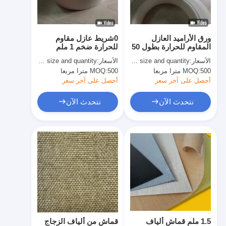
جولة في المعمل
مراقبة الجودة
ورق الأراميد العازل
0شريط عازل مقاوم
المقاوم للحرارة بطول 50
للحرارة ضخم 1 ملم
اتصل بنا
متر مع صمغ حساس
لدرجات الحرارة القصوى
الأسعار:
quoted as per size and quantity
الأسعار:
quoted as per size and quantity
لضغط السيليكون
مع ورق أراميد
500 مترا مربعا
MOQ:
500 مترا مربعا
MOQ:
أحصل على آخر سعر
أحصل على آخر سعر
شريط عازل لاصق
نتحدث الآن
نتحدث الآن
شريط عزل قماش زجاجي
شريط عازل مقاوم للحرارة
شريط لاصق من القماش الزجاجي
شريط لاصق فيلم بوليميد
شريط لاصق رقائق الألومنيوم
1.5 ملم قماش ألياف
قماش من ألياف الزجاج