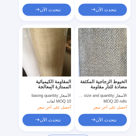
نتحدث الآن
نتحدث الآن
الخيوط الزجاجية المكثفة
المقاومة الكيميائية
مضادة للنار مقاومة
الممتازة المعالجة
لدرجات الحرارة العالية
الحرارية الألياف الزجاجية
الأسعار:
basing size and quantity
الأسعار:
basing quantity
حماية طويلة الأمد حتى
القماش 0.8mm سمك
20 rolls
MOQ:
10 لفات
MOQ:
550C
لحلول التعبئة المرنة
أحصل على آخر سعر
أحصل على آخر سعر
نتحدث الآن
نتحدث الآن