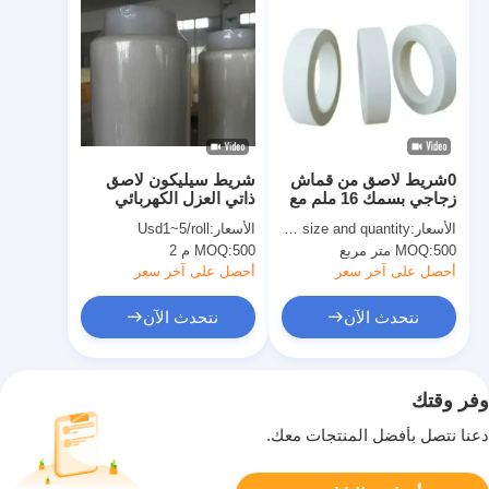
0شريط لاصق من قماش
شريط سيليكون لاصق
زجاجي بسمك 16 ملم مع
ذاتي العزل الكهربائي
ورق إطلاق
الأسعار:
quoted as per size and quantity
الأسعار:
Usd1~5/roll
500 متر مربع
MOQ:
500 م 2
MOQ:
أحصل على آخر سعر
أحصل على آخر سعر
نتحدث الآن
نتحدث الآن
وفر وقتك
دعنا نتصل بأفضل المنتجات معك.