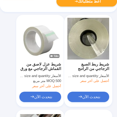
أعط متطلباتك
شريط ربط الصبغ
شريط عزل لاصق من
الزجاجي من الراتنج
القماش الزجاجي مع ورق
البوليستر عالي المقاومة
تحرير سيليكون
الأسعار:
based on size and quantity
الأسعار:
quoted as per size and quantity
أحصل على آخر سعر
500 متر مربع
MOQ:
أحصل على آخر سعر
نتحدث الآن
نتحدث الآن