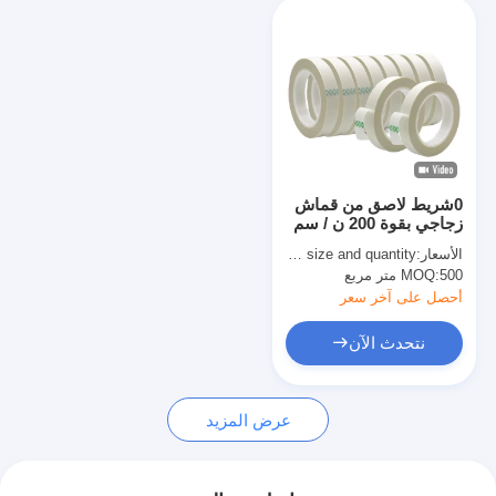
0شريط لاصق من قماش
زجاجي بقوة 200 ن / سم
الأسعار:
quoted as per size and quantity
500 متر مربع
MOQ:
أحصل على آخر سعر
نتحدث الآن
عرض المزيد