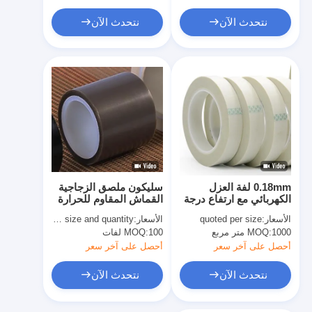
نتحدث الآن
نتحدث الآن
0.18mm لفة العزل
سليكون ملصق الزجاجية
الكهربائي مع ارتفاع درجة
القماش المقاوم للحرارة
الحرارة المقاومة E-
شريط مؤقت شريط
الأسعار:
quoted per size
الأسعار:
quoted as per size and quantity
شريط قماش الألياف
الزجاج البني
1000 متر مربع
MOQ:
100 لفات
MOQ:
الزجاجية للمشترين B2B
أحصل على آخر سعر
أحصل على آخر سعر
نتحدث الآن
نتحدث الآن