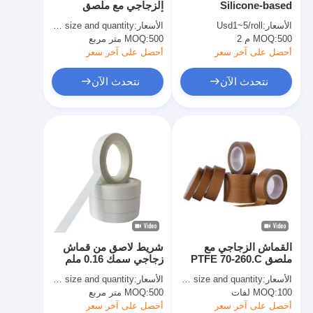
Silicone-based
الزجاجي مع ملصق
شريط من القماش الزجاجي المصنوع من رقائق الألومنيوم
Adhesive Cloth Tape H
أكريليك حساس للضغط
الأسعار:
Usd1~5/roll
الأسعار:
quoted as per size and quantity
Grade Heat Resistant
500 م 2
MOQ:
ورق الكرافت ذو الوجه احباط
500 متر مربع
MOQ:
Cloth Tape
أحصل على آخر سعر
أحصل على آخر سعر
قماش الألياف الزجاجية رقائق الألومنيوم
نتحدث الآن
نتحدث الآن
شريط احباط سكريم
شريط لاصق من القماش
شريط لاصق مزدوج الجوانب
الشريط اللاصق PET
صب الاستثمار الدقيق
القماش الزجاجي مع
شريط لاصق من قماش
لوح العزل الكهربائي
ملصق PTFE 70-260.C
زجاجي سمك 0.16 ملم
مقاومة درجة الحرارة
مقاوم للحرارة من -30
الأسعار:
quoted as per size and quantity
الأسعار:
basing on size and quantity
130N / سم قوة الشد
إلى + 150 درجة مئوية
100 لفات
MOQ:
500 متر مربع
MOQ:
أحصل على آخر سعر
أحصل على آخر سعر