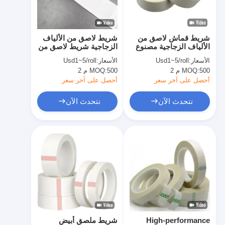
جولة في المعمل
مراقبة الجودة
شريط قماش لاصق من
شريط لاصق من الألياف
الألياف الزجاجية مصنوع
الزجاجية شريط لاصق من
اتصل بنا
من السيليكون بدرجة H
السيليكون بدرجة H للعزل
الأسعار:
Usd1~5/roll
الأسعار:
Usd1~5/roll
بسُمك 180um
500 م 2
MOQ:
500 م 2
MOQ:
أحصل على آخر سعر
أحصل على آخر سعر
شريط عازل لاصق
نتحدث الآن
نتحدث الآن
شريط عزل قماش زجاجي
شريط عازل مقاوم للحرارة
شريط لاصق من القماش الزجاجي
شريط لاصق فيلم بوليميد
شريط لاصق رقائق الألومنيوم
High-performance
شريط ملصق أبيض