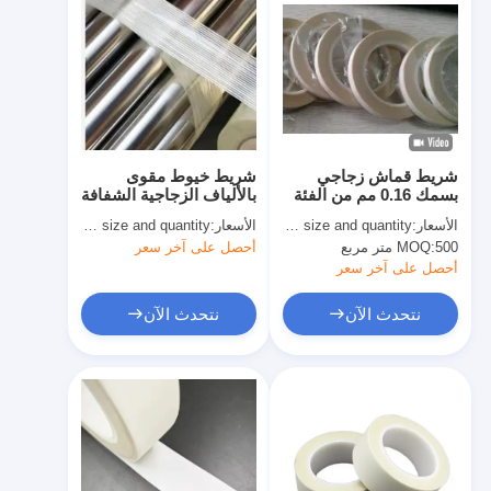
شريط قماش زجاجي
شريط خيوط مقوى
بسمك 0.16 مم من الفئة
بالألياف الزجاجية الشفافة
F مع بطانة تحرير
شديد التحمل
الأسعار:
quoted as per size and quantity
الأسعار:
based on size and quantity
500 متر مربع
MOQ:
أحصل على آخر سعر
أحصل على آخر سعر
نتحدث الآن
نتحدث الآن
الصفحة الرئيسية
منتجات
معلومات عنا