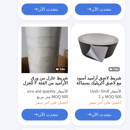
نتحدث الآن
نتحدث الآن
شريط لاصق أراميد أسود
شريط عازل من ورق
مع لاصق أكريليك بسماكة
الأراميد من الفئة F للعزل
0.1 مم
الكهربائي المتطلب
الأسعار:
Usd1~5/roll
الأسعار:
quoted as per size and quantity
500 م 2
MOQ:
500 متر مربع
MOQ:
أحصل على آخر سعر
أحصل على آخر سعر
نتحدث الآن
نتحدث الآن