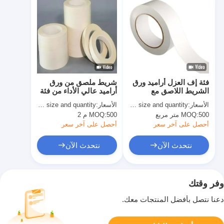
فئة إف العزل أراميد ورق
شريط ملصق من ورق
الشريط اللاصق مع
أراميد عالي الأداء من فئة
خيارات نموذج متعددة
H للعزل
الأسعار:
quoted as per size and quantity
الأسعار:
basing on size and quantity
500 متر مربع
MOQ:
500 م 2
MOQ:
أحصل على آخر سعر
أحصل على آخر سعر
نتحدث الآن
نتحدث الآن
وفر وقتك
دعنا نتصل بأفضل المنتجات معك.