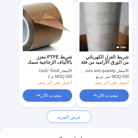
شريط العزل الكهربائي
شريط PTFE معزز
من الورق الأراميد من فئة
بالألياف الزجاجية سمك
F
0.18 مم للتطبيقات
الأسعار:
basing on size and quantity
الأسعار:
Usd1~5/roll
الصناعية المتطلبة
500 متر مربع
MOQ:
500 م 2
MOQ:
أحصل على آخر سعر
أحصل على آخر سعر
نتحدث الآن
نتحدث الآن
عرض المزيد