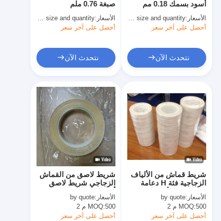
أسود بسمك 0.18 مم
صبغة 0.76 ملم
شريط من القماش الزجاجي المصنوع من رقائق الألومنيوم
الأسعار:
quoted as per size and quantity
الأسعار:
quoted as per size and quantity
أحصل على آخر سعر
ورق الكرافت ذو الوجه احباط
أحصل على آخر سعر
قماش الألياف الزجاجية رقائق الألومنيوم
نتحدث الآن
نتحدث الآن
شريط احباط سكريم
شريط لاصق من القماش
شريط لاصق مزدوج الجوانب
الشريط اللاصق PET
صب الاستثمار الدقيق
شريط قماش من الألياف
شريط لاصق من القماش
لوح العزل الكهربائي
الزجاجية فئة H دعامة
الزجاجي شريط لاصق
قماش من الألياف
أكريليك مع بطانة سهلة
الأسعار:
by quote
الأسعار:
by quote
الزجاجية للعزل
التحرير
500 م 2
MOQ:
500 م 2
MOQ:
أحصل على آخر سعر
أحصل على آخر سعر