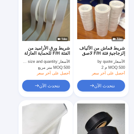
شريط قماش من الألياف
شريط ورق الأراميد من
الزجاجية فئة F/H لاصق
الفئة F/H للحماية العازلة
أكريليك أو سيليكون
الأسعار:
by quote
الأسعار:
quoted as per size and quantity
500 م 2
MOQ:
500 متر مربع
MOQ:
أحصل على آخر سعر
أحصل على آخر سعر
نتحدث الآن
نتحدث الآن
الصفحة الرئيسية
منتجات
معلومات عنا