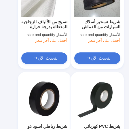
جولة في المعمل
مراقبة الجودة
شريط تسخير أسلاك
نسيج من الألياف الزجاجية
السيارات من القماش
المغطاة بدرجة حرارة
اتصل بنا
PET مع لاصق مطاطي
عالية مقاومة للحرارة
الأسعار:
quoted as per size and quantity
الأسعار:
basing size and quantity
والعزل الحراري
أحصل على آخر سعر
أحصل على آخر سعر
شريط عازل لاصق
نتحدث الآن
نتحدث الآن
شريط عزل قماش زجاجي
شريط عازل مقاوم للحرارة
شريط لاصق من القماش الزجاجي
شريط لاصق فيلم بوليميد
شريط لاصق رقائق الألومنيوم
شريط PVC كهربائي
شريط رباطي أسود ذو