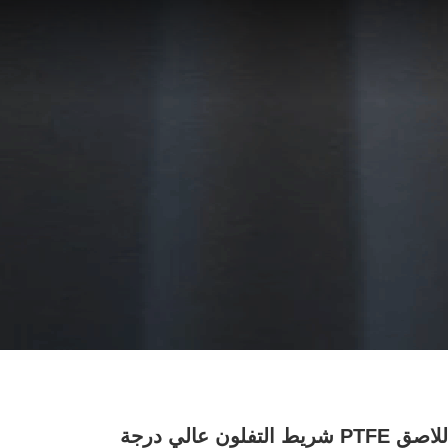
الشريط اللاصق PTFE شريط التفلون عالي درجة