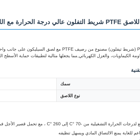
جة الحرارة مع اللاصق السيليكون
الشريط PTFE (شريط تيفلون) مصنوع من رصيف PTFE مع 
ومة الكيماويات، والعزل الكهربائي,مما يجعلها مثالية لتطبيقات حماية الأسطح ال
قنية
سمك
نوع اللاصق
 التشغيلية من -70 °C إلى 260 °C ، مع تحمل قصير الأجل في درجات الحرارة العالية
عم للغاية يمنع الالتصاق المادي ويسهل تنظيفه