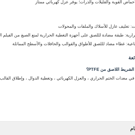
حماض القوية والقليلات والذرات؛ يوفر عزل كهربائي ممتاز
ات: تغليف عازل للأسلاك والملفات والمحولات
حرارية: طبقة مضادة لللصق على أجهزة التغطية الحرارية لمنع الصبغ من الفيلم ا
عية: غطاء مضاد لللصق للأطواق والقوالب والحافلات والأسطح المماثلة
ئعة
لشريط اللاصق من PTFE؟
في معدات الختم الحراري ، والعزل الكهربائي ، وتغطية الدوال ، وإطلاق القالب
ام