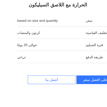
الحرارة مع اللاصق السيليكون
سعر:
based on size and quantity
لتغليف القياسية:
كرتون والمنصات
فترة التسليم:
حوالي 20 يومًا
طريقة الدفع:
تي/تي
لى أفضل سعر
اتصل بنا