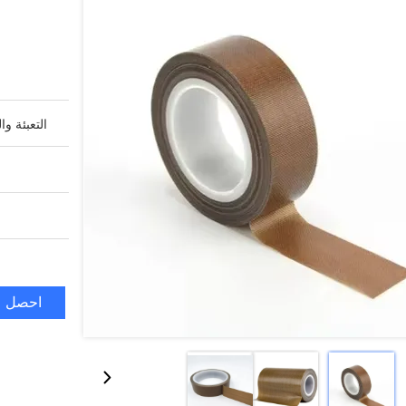
التعبئة وا
احصل ع