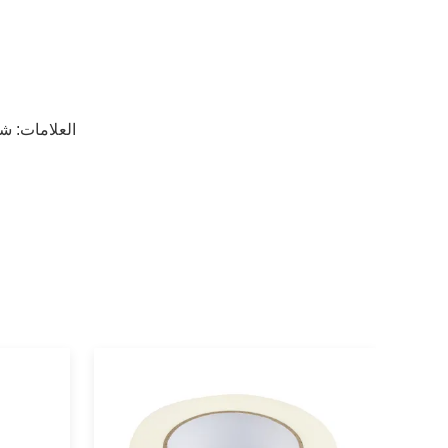
العلامات:
شر