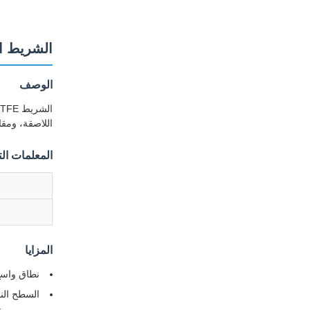
الشريط اللاصق PTFE شريط التفلون عالي در
الوصف
اللاصقة، ومقا
المعلمات الت
المزايا
نطاق واسع لدرجات الحرارة
السطح النا