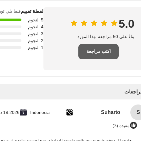
لقطة تقييم
فيما يلي توز
5.0
5 النجوم
4 النجوم
3 النجوم
بناءً على 50 مراجعة لهذا المورد
2 النجوم
1 النجوم
اكتب مراجعة
مراجعات
Suharto
S
b 19.2026
Indonesia
مفيدة (3)
rics, it really saved me a lot of hassle with my purchasing. Thanks!