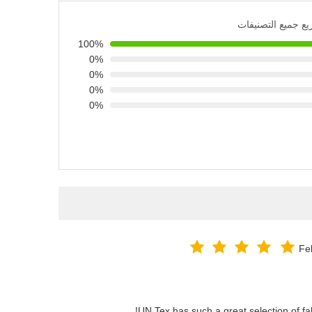
يع جميع التصنيفات
100%
0%
0%
0%
0%
Fe
UN.Tex has such a great selection of fab