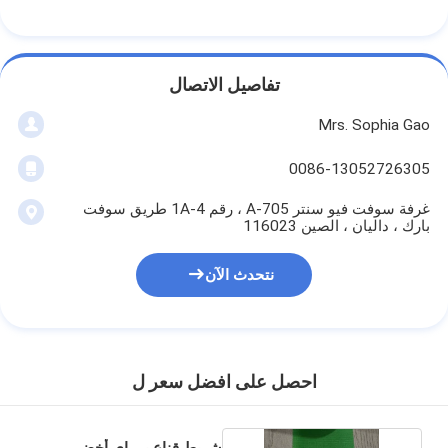
تفاصيل الاتصال
Mrs. Sophia Gao
0086-13052726305
غرفة سوفت فيو سنتر A-705 ، رقم 1A-4 طريق سوفت
بارك ، داليان ، الصين 116023
نتحدث الآن
احصل على افضل سعر ل