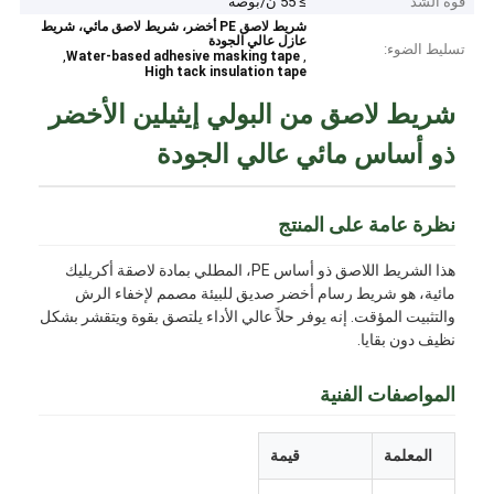
قوة الشد
≥ 55 ن/بوصة
شريط لاصق PE أخضر، شريط لاصق مائي، شريط
عازل عالي الجودة
تسليط الضوء:
,
,
Water-based adhesive masking tape
High tack insulation tape
شريط لاصق من البولي إيثيلين الأخضر
ذو أساس مائي عالي الجودة
نظرة عامة على المنتج
هذا الشريط اللاصق ذو أساس PE، المطلي بمادة لاصقة أكريليك
مائية، هو شريط رسام أخضر صديق للبيئة مصمم لإخفاء الرش
والتثبيت المؤقت. إنه يوفر حلاً عالي الأداء يلتصق بقوة ويتقشر بشكل
نظيف دون بقايا.
المواصفات الفنية
المعلمة
قيمة