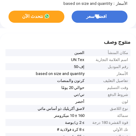
الأسعار：based on size and quantity
افضل سعر
نتحدث الآن
منتوج وصف
مكان المنشأ
الصين
اسم العلامة التجارية
UN.Tex
رقم الموديل
إف-50
الأسعار
based on size and quantity
تفاصيل التغليف
كرتون والمنصات
وقت التسليم
حوالي 20 يومًا
شروط الدفع
تي/تي
لون
أخضر
نوع اللاصق
لاصق أكريليك ذو أساس مائي
سماكة
160 ± 10 ميكرومتر
قوة القشرة 180 درجة
≥ 2 ن/بوصة
تك الأولي
≥ 8 كرة فولاذية #