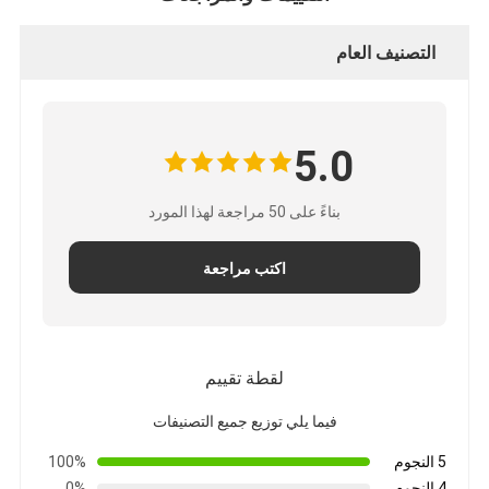
جولة في المعمل
التصنيف العام
مراقبة الجودة
اتصل بنا
5.0
بناءً على 50 مراجعة لهذا المورد
شريط عازل لاصق
شريط عزل قماش زجاجي
اكتب مراجعة
شريط عازل مقاوم للحرارة
شريط لاصق من القماش الزجاجي
لقطة تقييم
شريط لاصق فيلم بوليميد
فيما يلي توزيع جميع التصنيفات
شريط لاصق رقائق الألومنيوم
5 النجوم
100%
4 النجوم
0%