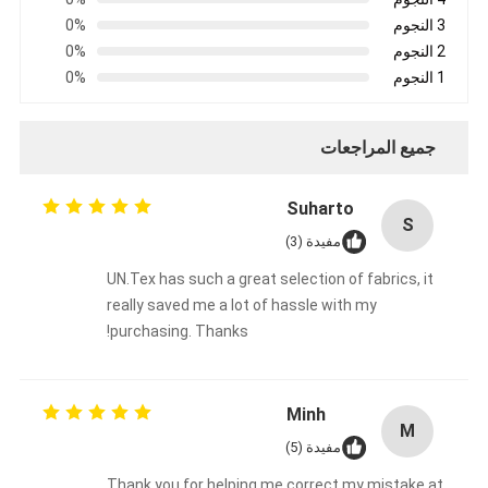
شريط من القماش الزجاجي المصنوع من رقائق الألومنيوم
3 النجوم
0%
2 النجوم
0%
ورق الكرافت ذو الوجه احباط
1 النجوم
0%
قماش الألياف الزجاجية رقائق الألومنيوم
جميع المراجعات
شريط احباط سكريم
شريط لاصق من القماش
Suharto
S
مفيدة (3)
شريط لاصق مزدوج الجوانب
UN.Tex has such a great selection of fabrics, it
الشريط اللاصق PET
really saved me a lot of hassle with my
purchasing. Thanks!
صب الاستثمار الدقيق
لوح العزل الكهربائي
Minh
M
مفيدة (5)
Thank you for helping me correct my mistake at