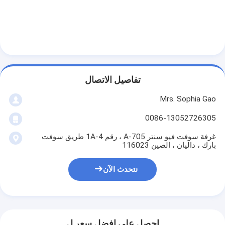
شريط من القماش الزجاجي المصنوع من رقائق الألومنيوم
ورق الكرافت ذو الوجه احباط
قماش الألياف الزجاجية رقائق الألومنيوم
شريط احباط سكريم
تفاصيل الاتصال
شريط لاصق من القماش
Mrs. Sophia Gao
شريط لاصق مزدوج الجوانب
0086-13052726305
غرفة سوفت فيو سنتر A-705 ، رقم 1A-4 طريق سوفت
الشريط اللاصق PET
بارك ، داليان ، الصين 116023
صب الاستثمار الدقيق
نتحدث الآن
لوح العزل الكهربائي
احصل على افضل سعر ل