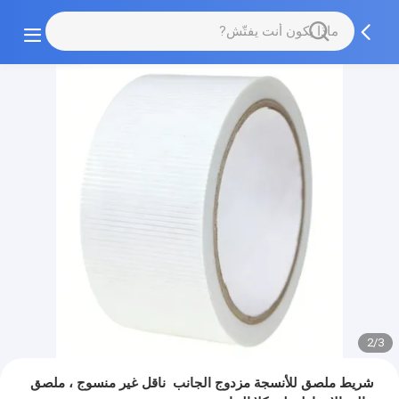
2/3
شريط ملصق للأنسجة مزدوج الجانب ️ ناقل غير منسوج ، ملصق