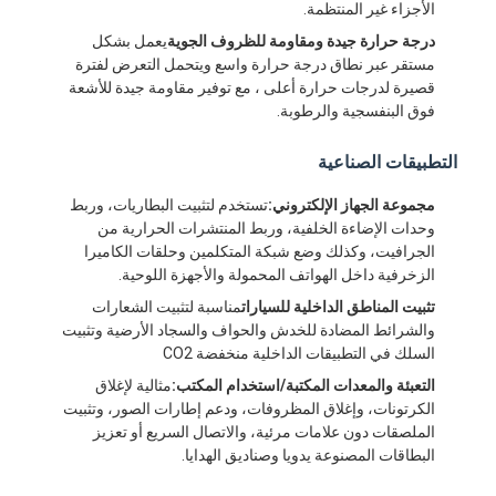
الأجزاء غير المنتظمة.
درجة حرارة جيدة ومقاومة للظروف الجوية
يعمل بشكل
مستقر عبر نطاق درجة حرارة واسع ويتحمل التعرض لفترة
قصيرة لدرجات حرارة أعلى ، مع توفير مقاومة جيدة للأشعة
فوق البنفسجية والرطوبة.
التطبيقات الصناعية
مجموعة الجهاز الإلكتروني:
تستخدم لتثبيت البطاريات، وربط
وحدات الإضاءة الخلفية، وربط المنتشرات الحرارية من
الجرافيت، وكذلك وضع شبكة المتكلمين وحلقات الكاميرا
الزخرفية داخل الهواتف المحمولة والأجهزة اللوحية.
تثبيت المناطق الداخلية للسيارات
مناسبة لتثبيت الشعارات
والشرائط المضادة للخدش والحواف والسجاد الأرضية وتثبيت
السلك في التطبيقات الداخلية منخفضة CO2
الصفحة الرئيسية
التعبئة والمعدات المكتبة/استخدام المكتب:
مثالية لإغلاق
الكرتونات، وإغلاق المظروفات، ودعم إطارات الصور، وتثبيت
منتجات
الملصقات دون علامات مرئية، والاتصال السريع أو تعزيز
البطاقات المصنوعة يدويا وصناديق الهدايا.
معلومات عنا