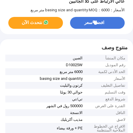
عالي الارتباط على كلا الجانبين
الأسعار：basing size and quantity
MOQ：6000 متر مربع
افضل سعر
نتحدث الآن
منتوج وصف
مكان المنشأ
الصين
رقم الموديل
D10025W
الحد الأدنى لكمية
6000 متر مربع
الأسعار
basing size and quantity
تفاصيل التغليف
كرتون والبليت
وقت التسليم
حوالي 30 يومًا
شروط الدفع
تي/تي
القدرة على العرض
500000 رول في الشهر
الناقل
الانسجة
لاصق
مذيب أكريليك
الافراج عن الخطوط
PE + ورقة بيضاء
الملاحية المنتظمة