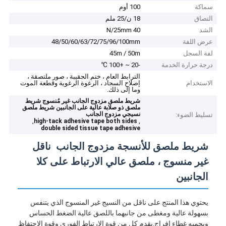
سماكة
100 أوم
التصاق
18 ن/25 ملم
الشد
40 N/25mm
عرض اللفة
48/50/60/63/72/75/96/100mm
لفة السجل
45m / 50m
درجة حرارة الخدمة
-20 ~ +100 ℃
الترابط العام ، ختم الحقيبة ، صور ملتصقة ،
الاستخدام
إصلاح السجاد ، الرغوة الرغوية وقطعة الموت
وما إلى ذلك.
شريط ملصق مزدوج الجانب غير مُنسوج شريط
ملصق ذو صلابة عالية على الجانبين شريط ملصق
نسيجي مزدوج الجانب
تسليط الضوء:
,
,
high-tack adhesive tape both sides
double sided tissue tape adhesive
شريط ملصق للأنسجة مزدوج الجانب ️ ناقل
غير منسوج ، ملصق عالي الارتباط على كلا
الجانبين
يحتوي هذا المنتج على ناقل من النسيج غير المنسوج الذي يتنفس
بسهولة عالية ومغطى من جانبهما باللصق عالية الضغط الحساس
ويحميه غطاء إفراج.يقدم كل من قوة الارتباط الفوري وقوة الاحتفاظ