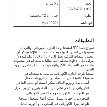
الجهد
≥ 5 مرات
جولة في المعمل
((+100KV,10mm)
مراقبة الجودة
الطول
حتى 12.5m مخصصة
قوة الشد
≥1100 Mpa
اتصل بنا
التطبيقات:
شريط عازل لاصق
نموذج عصا FRP لمنتجنا لوحة العزل الكهربائي، والتي يتم
تصنيعها في الصين، لديها قوة الانحناء ≥900 Mpa ويمكن أن
تتحمل النبضات البرقية تصل إلى + 100KV،10 ملم لمدة 5
شريط عزل قماش زجاجي
مرات على الأقلهذا يجعله منتجا مثاليا للاستخدام في مجموعة
واسعة من التطبيقات الكهربائية حيث هناك حاجة لعزل الجهد
شريط عازل مقاوم للحرارة
العالي.
منتجنا للوحة العازلة الكهربائية مناسب للاستخدام في
مجموعة متنوعة من المناسبات والسيناريوهات ، مثل:
شريط لاصق من القماش الزجاجي
أنظمة نقل وتوزيع الطاقة:يمكن استخدام منتجنا الحاجز
الكهربائي لوحة في نظم نقل الطاقة وتوزيع لتوفير العزل
شريط لاصق فيلم بوليميد
بين الموصلات الكهربائية ومنع القوس الكهربائي.
المحولات و أجهزة التبديل: يمكن أيضًا استخدام منتجنا
شريط لاصق رقائق الألومنيوم
للوحة العزل الكهربائي في المحولات و أجهزة التبديل