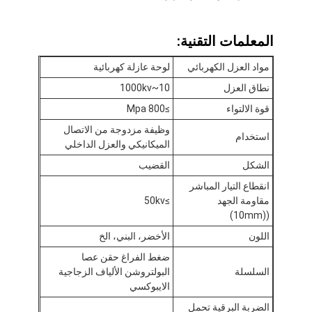
المعلمات التقنية:
مواد العزل الكهربائي
لوحة عازلة كهربائية
نطاق العزل
10~1000kv
قوة الالتواء
≥800 Mpa
وظيفة مزدوجة من الاتصال
استخدام
الميكانيكي والعزل الداخلي
الشكل
القضيب
انقطاع التيار المباشر
مقاومة الجهد
≥50kv
((10mm)
الصفحة الرئيسية
اللون
الأخضر، البني، الخ
ضغط الفراغ حقن عصا
منتجات
السلسلة
البولتروشن الألياف الزجاجية
الايبوكسي
معلومات عنا
الضربة البرقية تحمل