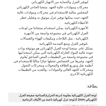
لتوفير العزل والحماية من الانهيار الكهربائي.
شريط من القماش الزجاجي المصنوع من رقائق الألومنيوم
محركات ومولدات عالية الجهد: منتجنا الحاجز الكهربائي
المجلس مثالية للاستخدام في محركات ومولدات عالية
ورق الكرافت ذو الوجه احباط
الجهد،حيث يمكنها توفير عزل موثوق به وتقليل خطر
الأخطاء الكهربائية.
قماش الألياف الزجاجية رقائق الألومنيوم
الأجهزة الكهربائية: يمكن استخدام منتجاتنا من لوحات
العزل الكهربائي في مجموعة واسعة من الأجهزة
شريط احباط سكريم
الكهربائية ، مثل الثلاجات ومكيفات الهواء والغسالات
،لتوفير العزل ومنع الصدمة الكهربائية.
شريط لاصق من القماش
بشكل عام، منتجنا لوحة العزل الكهربائي هو موثوقة وذات
جودة عالية المواد العازلة الكهربائية التي يمكن استخدامها
شريط لاصق مزدوج الجوانب
في مجموعة واسعة من التطبيقات.النبض الصاعق يُقاوم
الجهد، وغيرها من الخصائص تجعلها خيارًا مثاليًا للاستخدام في
أنظمة نقل وتوزيع الطاقة والمحولات ومحركات التحول
الشريط اللاصق PET
ومحركات الجهد العالي والمولدات ،والعديد من التطبيقات
الكهربائية الأخرى.
صب الاستثمار الدقيق
بطاقة:
لوح العزل الكهربائي
لوحة العزل الكهربائية مقاومة لدرجة الحرارة,الصناعية صفيحة العزل
الكهربائي 0.2mm,لوحة عزل كهربائية ناعمة من الألياف الزجاجية