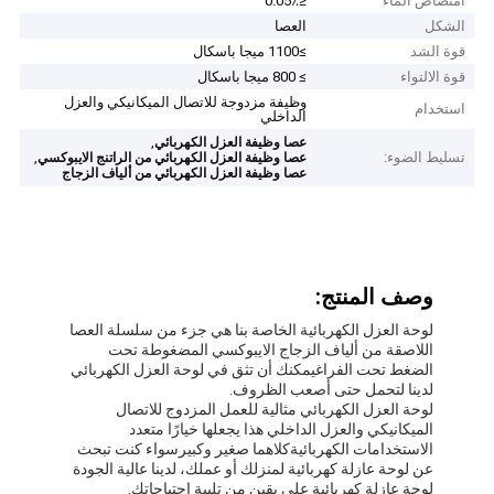
امتصاص الماء
≤0.05٪
الشكل
العصا
قوة الشد
≥1100 ميجا باسكال
قوة الالتواء
≥ 800 ميجا باسكال
وظيفة مزدوجة للاتصال الميكانيكي والعزل
استخدام
الداخلي
,
عصا وظيفة العزل الكهربائي
تسليط الضوء:
,
عصا وظيفة العزل الكهربائي من الراتنج الايبوكسي
عصا وظيفة العزل الكهربائي من ألياف الزجاج
وصف المنتج:
لوحة العزل الكهربائية الخاصة بنا هي جزء من سلسلة العصا
اللاصقة من ألياف الزجاج الايبوكسي المضغوطة تحت
الضغط تحت الفراغيمكنك أن تثق في لوحة العزل الكهربائي
لدينا لتحمل حتى أصعب الظروف.
لوحة العزل الكهربائي مثالية للعمل المزدوج للاتصال
الميكانيكي والعزل الداخلي هذا يجعلها خيارًا متعدد
الاستخدامات الكهربائيةكلاهما صغير وكبيرسواء كنت تبحث
عن لوحة عازلة كهربائية لمنزلك أو عملك، لدينا عالية الجودة
لوحة عازلة كهربائية على يقين من تلبية احتياجاتك.