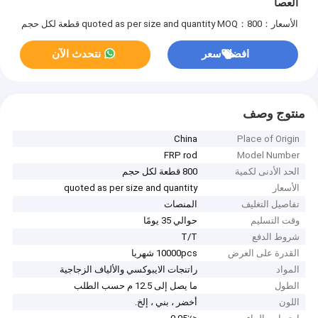
العصا
الأسعار：quoted as per size and quantity
MOQ：800 قطعة لكل حجم
افضل سعر
نتحدث الآن
منتوج وصف
China
Place of Origin
FRP rod
Model Number
الحد الأدنى لكمية
800 قطعة لكل حجم
الأسعار
quoted as per size and quantity
تفاصيل التغليف
المنصات
وقت التسليم
حوالي 35 يومًا
شروط الدفع
T/T
القدرة على العرض
10000pcs شهريا
المواد
راتنجات الايبوكسي والألياف الزجاجية
الطول
ما يصل إلى 12.5 م حسب الطلب
اللون
أخضر ، بني ، إلخ.