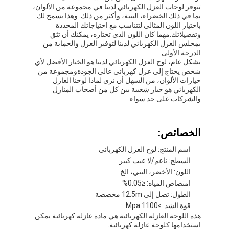
تتوفر لوحات العزل الكهربائي لدينا في مجموعة من الألوان،
بما في ذلك الخضراء، البنية، وأكثر من ذلك. وهذا يسمح لك
باختيار اللون المثالي لتتناسب مع احتياجاتك المحددة
وتفضيلاتك.مهما كان اللون الذي تختاره، يمكنك أن تثق
بمجلس العزل الكهربائي لدينا لتوفير العزل والحماية من
الدرجة الأولى.
بشكل عام، لوح العزل الكهربائي لدينا هو الخيار الأفضل لأي
شخص يحتاج إلى عزل كهربائي عالي الجودةومجموعة من
خيارات الألوان، من السهل أن نرى لماذا لوحنا العازل
الكهربائي هو خيار شعبية بين كل من أصحاب المنازل
والشركات على حد سواء.
الخصائص:
اسم المنتج: لوح العزل الكهربائي
السطح: ناعم/لا عيب كبير
اللون: الأخضر، البني، الخ
امتصاص المياه: ≤0.05%
الطول: تصل إلى 12.5m مخصصة
قوة الشد: ≥1100 Mpa
هذه اللوحة العازلة الكهربائية هي مادة عازلة كهربائية يمكن
استخدامها كلوحة عازلة كهربائية.