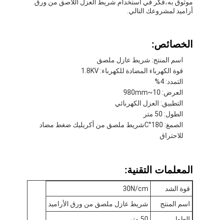
موثوق به،فكر في استخدام شريط العزل اللاصق من ورق
أراميد لمشروعك التالي.
الخصائص:
اسم المنتج: شريط عازل ملصق
قوة الكهرباء المضادة للكهرباء: 1.8KV
التمدد: 4%
العرض: 10~980mm
التطبيق: العزل الكهربائي
الطول: 50 متر
الصمغ: 180
°C
شريط ملصق من أكريليك ضغط مضاد
للاحتراق
الصفحة الرئيسية
المعلمات التقنية:
منتجات
قوة الشد
30N/cm
اسم المنتج
شريط عازل ملصق من ورق الأراميد
معلومات عنا
الطول
50 متر