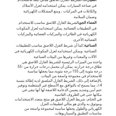
شريط من القماش الزجاجي المصنوع من رقائق الألومنيوم
في صناعة السيارات. يمكن استخدامه لعزل الأسلاك
والكابلات في المركبات ، ومنع المشكلات الكهربائية
ورق الكرافت ذو الوجه احباط
وضمان السلامة.
الفضاء الجوي
الشريط العازل اللاصق مناسب للاستخدام
قماش الألياف الزجاجية رقائق الألومنيوم
في التطبيقات الفضائية. يمكن استخدامه لعزل المكونات
الكهربائية في الطائرات والمركبات الفضائية والمركبات
شريط احباط سكريم
الفضائية الأخرى.
الصناعية:
كما أن شريط العزل اللاصق مناسب للتطبيقات
شريط لاصق من القماش
الصناعية. ويمكن استخدامه لعزل المكونات الكهربائية في
الآلات والمعدات وغيرها من البيئات الصناعية.
شريط لاصق مزدوج الجوانب
واحدة من الميزات الرئيسية للشريط العازل اللاصق هي
نطاق درجة حرارته. يمكن أن يتحمل درجات حرارة من -55
درجة مئوية إلى 155 درجة مئوية،مما يجعلها مناسبة
الشريط اللاصق PET
للاستخدام في مجموعة واسعة من البيئات.
بالإضافة إلى ذلك، الشريط العازل الملصق لديه إطالة بنسبة
صب الاستثمار الدقيق
4٪، مما يسمح له بالتوافق مع الأسطح غير المنتظمة وتوفير
ختم آمن وشديد.يضمن الدعامة اللاصقة لها أنها تبقى في
مكانها حتى في الظروف القاسية.
لوح العزل الكهربائي
في الختام، شريط العزل اللاصق هو منتج متعدد الاستخدامات
وموثوق به والذي هو مثالي لتطبيقات العزل
الكهربائي.والطول يجعلها مناسبة لمجموعة واسعة من
مناسبات التطبيق والسيناريوهات.