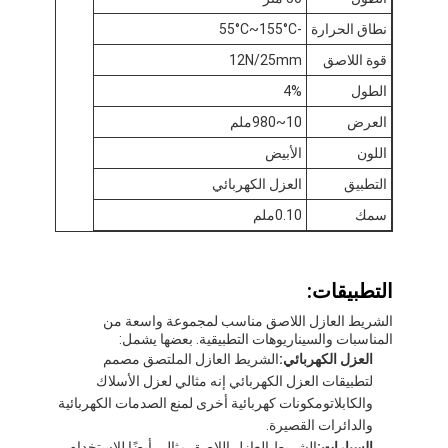
جولة في المعمل
نطاق الحرارة
-55°C~155°C
قوة اللاصق
12N/25mm
مراقبة الجودة
الطول
4%
اتصل بنا
العرض
10~980ملم
اللون
الأبيض
التطبيق
العزل الكهربائي
شريط عازل لاصق
سمك
0.10ملم
شريط عزل قماش زجاجي
شريط عازل مقاوم للحرارة
التطبيقات:
الشريط العازل اللاصق مناسب لمجموعة واسعة من
شريط لاصق من القماش الزجاجي
المناسبات والسيناريوهات التطبيقية. بعضها يشمل:
العزل الكهربائي:
الشريط العازل الملتصق مصمم
شريط لاصق فيلم بوليميد
لتطبيقات العزل الكهربائي إنه مثالي لعزل الأسلاك
والكابلاتومكونات كهربائية أخرى لمنع الصدمات الكهربائية
شريط لاصق رقائق الألومنيوم
والدائرات القصيرة.
السيارات:
الشريط العازل اللاصق مثالي أيضًا للاستخدام