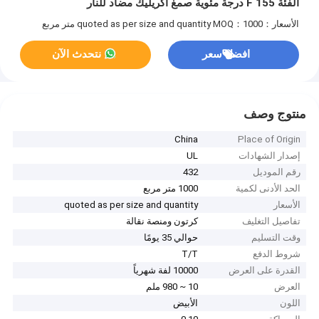
الفئة F 155 درجة مئوية صمغ أكريليك مضاد للنار
الأسعار：quoted as per size and quantity
MOQ：1000 متر مربع
افضل سعر
نتحدث الآن
منتوج وصف
China
Place of Origin
إصدار الشهادات
UL
رقم الموديل
432
الحد الأدنى لكمية
1000 متر مربع
الأسعار
quoted as per size and quantity
تفاصيل التغليف
كرتون ومنصة نقالة
وقت التسليم
حوالي 35 يومًا
شروط الدفع
T/T
القدرة على العرض
10000 لفة شهرياً
العرض
10 ~ 980 ملم
اللون
الأبيض