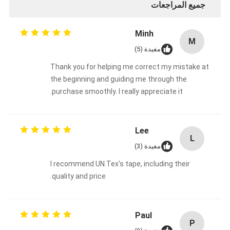
جميع المراجعات
Minh
M
مفيدة (5)
Thank you for helping me correct my mistake at
the beginning and guiding me through the
purchase smoothly. I really appreciate it.
Lee
L
مفيدة (3)
I recommend UN.Tex's tape, including their
quality and price.
Paul
P