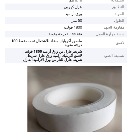
السماكة
0.10 مم
التطبيق
عزل كهربي
المواد
ورق أراميد
الطول
50 متر
مقاومة الجهد
1800 فولت
درجة حرارة العمل.
فئة F 155 درجة مئوية
ملصق أكريليك مضاد للاشتعال تحت ضغط 180
لاصق
درجة مئوية
,
شريط عازل من ورق أراميد 1800 فولت
تسليط الضوء:
,
لاصق أكريليك أراميد ورق عازل شريط
شريط عازل للنار من ورق الأراميد العازل