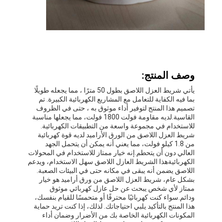
وصف المنتج:
يأتي شريط العزل اللاصق بطول 50 مترًا ، مما يجعله طويلًا
بما فيه الكفاية للتعامل مع المشاريع الكهربائية الكبيرة. تم
تصميم هذا المنتج لتوفير أداء موثوق به ، حتى في الظروف
القاسية.لديه مقاومة فولت 1800 فولت، مما يجعلها مناسبة
للاستخدام في مجموعة واسعة من التطبيقات الكهربائية.
شريط العزل اللاصق من الورق الأراميد لديه قوة كهربائية
من 1.8 كيلو فولت، مما يعني أنه يمكن أن يتحمل الجهد
العالي دون أن يتحطم.إنه خيار ممتاز للاستخدام في المحولات
الكهربائيةهذا الشريط العازل اللاصق سهل الاستخدام، ويدعم
اللاصق يضمن أنه يبقى في مكانه حتى في البيئات الصعبة.
بشكل عام، شريط العزل اللاصق من ورق أراميد هو خيار
ممتاز لأي شخص يبحث عن حل عازل كهربائي موثوق
ودائم.سواء كنت كهربائيًا محترفًا أو متحمسًا للقيام بنفسك،
هذا المنتج بالتأكيد يلبي احتياجاتك. لذلك، إذا كنت تريد حماية
المكونات الكهربائية الخاصة بك من الأضرار وضمان أداء