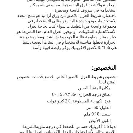
شريط من القماش الزجاجي المصنوع من رقائق الألومنيوم
الرطوبة والأشعة فوق البنفسجية، مما يعني أنه يمكن
استخدامه في ظروف قاسية ومحفزة.
باختصار، شريط العزل اللاصق من ورق أراميد هو منتج متعدد
ورق الكرافت ذو الوجه احباط
الاستخدامات وذو جودة عالية وهو مثالي للاستخدام في
مجموعة واسعة من التطبيقات سواء كنت بحاجة لعزل
قماش الألياف الزجاجية رقائق الألومنيوم
الأسلاكحماية المكونات، أو توفير العزل العام، هذا الشريط هو
خيار ممتاز. مقاومة عالية الجهد، وقوة الشد، ومقاومة درجة
الحرارة تجعلها مناسبة للاستخدام في البيئات الصعبة،بينما
شريط احباط سكريم
هي 155
°C
اللاصق الاكريليك يوفر رابطة قوية وآمنة
شريط لاصق من القماش
التخصيص:
شريط لاصق مزدوج الجوانب
تخصيص شريط العزل اللاصق الخاص بك مع خدمات تخصيص
المنتج لدينا:
الشريط اللاصق PET
مكان المنشأ: الصين
نطاق درجة الحرارة: -55°C~155°C
صب الاستثمار الدقيق
قوة الكهرباء المقطوعة: 2.8 كيلو فولت
الطول: 50 متر
لوح العزل الكهربائي
سمك: 0.18 ملم
اللون: الأبيض
لدينا 155
أكريليك حساس للضغط في درجة مئوية
الشريط
اللاصق مثالي لأي احتياجات العزل الكهربائي. اتصل بنا اليوم