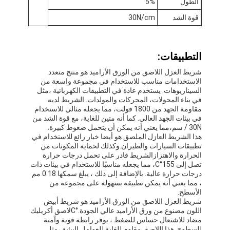
الطول
5%
جولة في المعمل
قوة الشد
30N/cm
مراقبة الجودة
التطبيقات:
اتصل بنا
شريط العزل اللاصق من الورق الأراميد هو منتج متعدد
الاستخدامات مناسب للاستخدام في مجموعة واسعة من
السيناريوهات. يستخدم عادة في التطبيقات الكهربائية ،مثل
في بناء المحولات، المحركات والمولدات. الشريط لديه
شريط عازل لاصق
مقاومة الجهد من 1800 فولت، مما يجعله مثالي للاستخدام
في بيئات الجهد العالي. كما أنه متين للغاية، مع قوة الشد من
شريط عزل قماش زجاجي
30N / سم،مما يعني أنه يمكن أن يتحمل ضغوط كبيرة.
هذا الشريط العازل الملصق هو أيضا خيار رائع للاستخدام في
شريط عازل مقاوم للحرارة
تطبيقات السيارات والطيران.وكذلك لحماية المكونات من
الحرارة والاهتزازالشريط قادر على تحمل درجات حرارة
تصل إلى 155
°C
، مما يجعله مناسبًا للاستخدام في بيئات ذات
شريط لاصق من القماش الزجاجي
درجات حرارة عالية. بالإضافة إلى ذلك ، يبلغ سمكها 0.18 مم
، مما يعني أنه يمكن تطبيقه بسهولة على مجموعة من
شريط لاصق فيلم بوليميد
الأسطح.
شريط العزل اللاصق من الورق الأراميد هو شريط أبيض
اللون مصنوع من ورق الأراميد عالي الجودة.
°C
لاصق أكريليك
شريط لاصق رقائق الألومنيوم
مضاد للاشتعال حساس للضغط ، يوفر رابطة قوية وآمنة
للسطوح. هذا اللاصق مقاوم للغاية للعوامل البيئية ،مثل