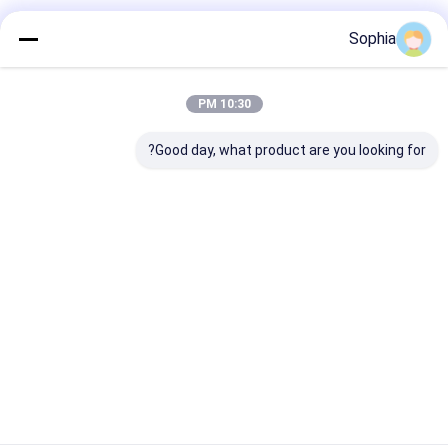
Sophia
2800 فولت مقاوم لجهد الشحن
شريط عازل من ورق الأراميد
الأبيض 5٪ التمدد 90N / سم قوة
الشد
10:30 PM
Good day, what product are you looking for?
دردشة
المنتجات الموصى بها