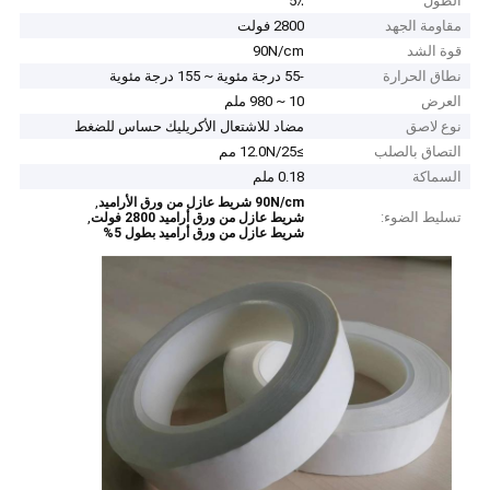
الطول
5٪
مقاومة الجهد
2800 فولت
قوة الشد
90N/cm
نطاق الحرارة
-55 درجة مئوية ~ 155 درجة مئوية
العرض
10 ~ 980 ملم
نوع لاصق
مضاد للاشتعال الأكريليك حساس للضغط
التصاق بالصلب
≥12.0N/25 مم
السماكة
0.18 ملم
,
90N/cm شريط عازل من ورق الأراميد
تسليط الضوء:
,
شريط عازل من ورق أراميد 2800 فولت
شريط عازل من ورق أراميد بطول 5%