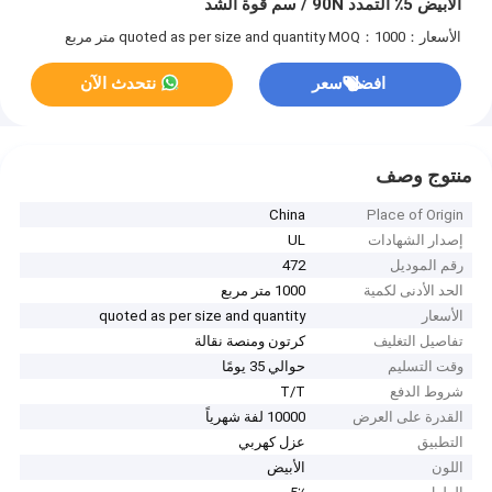
الأبيض 5٪ التمدد 90N / سم قوة الشد
الأسعار：quoted as per size and quantity
MOQ：1000 متر مربع
افضل سعر
نتحدث الآن
منتوج وصف
China
Place of Origin
إصدار الشهادات
UL
رقم الموديل
472
الحد الأدنى لكمية
1000 متر مربع
الأسعار
quoted as per size and quantity
تفاصيل التغليف
كرتون ومنصة نقالة
وقت التسليم
حوالي 35 يومًا
شروط الدفع
T/T
القدرة على العرض
10000 لفة شهرياً
التطبيق
عزل كهربي
اللون
الأبيض