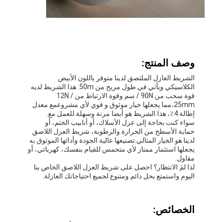
وصف المنتج:
الشريط العازل الملتصق لدينا متوفر باللون الأبيض
الكلاسيكي ويأتي في طول مريح من 50m. هذا الشريط لديه
قوة سحب من 90N / سم وقوة الارتباط من 12N /
25mm،مما يجعلها خيار موثوق و قوي لأي مشروعمع معدل
إطالة 4٪، هذا الشريط هو أيضا مرنة وسهلة للعمل مع.
سواء كنت بحاجة إلى عزل الأسلاك، أو أنابيب الختم، أو
حماية الأسطح من الحرارة والرطوبة، شريط العزل اللاصق
لدينا هو الخيار المثالي.تصنيعها عالية الجودة وأدائها الموثوق به
يجعلها استثمار ممتاز لأي متحمس للقيام بنفسك، كهربائي، أو
مقاول.
لذا لمَ الانتظار؟ احصل على شريط العزل اللاصق الخاص بنا
اليوم واستمتع بحل دائم ومتنوع لجميع احتياجاتك العازلة.
الخصائص: