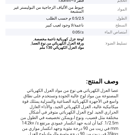
الحجم
قطر 5~130mm
خيوط من الألياف الزجاجية من البوليستر غير
المواد
المشبعة
الطول
0.5/2.5 م حسب الطلب
السطح
ناعمة/لا وجود لعيب كبير
أمتصاص الماء
≤0.05٪
,
لوحة عزل كهربائية ناعمة مخصصة
تسليط الضوء:
,
ورقة العزل الكهربائي من نوع العصا
مواد العزل الكهربائي 130 ملم
وصف المنتج:
عصا العزل الكهربائي هي نوع من مواد العزل الكهربائي
المصنوعة من مواد لوح عالية الجودة وتستخدم على نطاق
واسع في الأجهزة الكهربائية الصناعية والمنزلية.يمتلك قوة
ميكانيكية عالية، العزل الكهربائي الجيد، والأداء العازل
الحراري الجيد. لوح العزل الكهربائي متوفر في أشكال
مختلفة مثل قضيب، ونوع I،ويمكن تخصيصه في الطول من
1/2.5m. كما أن لديه جهد انكسار عمودي مرتفع ≥14.2kv /
mm في زيت من 90 درجة مئوية وجهد انكسار موازي من
≥35kv في زيت من 90 درجة مئوية.والرماديلوح العزل