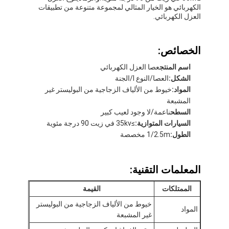
الكهربائي هو الخيار المثالي لمجموعة متنوعة من تطبيقات
العزل الكهربائي.
الخصائص:
اسم المنتج
عصا العزل الكهربائي
الشكل:
العصا/النوع I/الجنة
المواد:
خيوط من الألياف الزجاجية من البوليستر غير
المشبعة
السطح
ناعمة/لا وجود لعيب كبير
السيارات المتوازية:
≥35kv في زيت 90 درجة مئوية
الطول:
1/2.5m مخصصة
المعلمات التقنية:
الممتلكات
القيمة
خيوط من الألياف الزجاجية من البوليستر
المواد
غير المشبعة