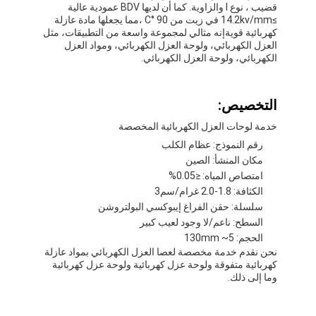
قضيب ، نوع I والزاوية. كما أن لديها BDV عمودية عالية
جولة في المعمل
≥14.2kv/mm في زيت من 90 °C ،مما يجعلها مادة عازلة
كهربائية قويةإنه مثالي لمجموعة واسعة من التطبيقات، مثل
مراقبة الجودة
العزل الكهربائي، ولوحة العزل الكهربائي، ومواد العزل
الكهربائي، ولوحة العزل الكهربائي.
اتصل بنا
التخصيص:
خدمة لوحات العزل الكهربائية المخصصة
شريط عازل لاصق
رقم النموذج: عظام الكلب
مكان المنشأ: الصين
شريط عزل قماش زجاجي
امتصاص المياه: ≤0.05%
الكثافة: 1.8-2.0 غرام/سم3
شريط عازل مقاوم للحرارة
سلسلة: حقن الفراغ إيبوكسي البولتروشن
السطح: ناعم/لا وجود لعيب كبير
شريط لاصق من القماش الزجاجي
الحجم: 5~ 130mm
نحن نقدم خدمة مخصصة لعصا العزل الكهربائي بمواد عازلة
شريط لاصق فيلم بوليميد
كهربائية متفوقة ولوحة عزل كهربائية ولوحة عزل كهربائية
وما إلى ذلك.
شريط لاصق رقائق الألومنيوم