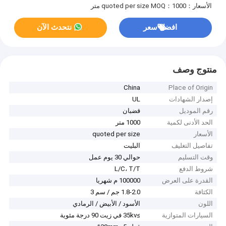
الأسعار：quoted per size
MOQ：1000 متر
افضل سعر
نتحدث الآن
منتوج وصف
China
Place of Origin
إصدار الشهادات
UL
رقم الموديل
قضبان
الحد الأدنى لكمية
1000 متر
الأسعار
quoted per size
تفاصيل التغليف
البليت
وقت التسليم
حوالي 30 يوم عمل
شروط الدفع
L/C، T/T
القدرة على العرض
100000 م شهريا
الكثافة
1.8-2.0 جم / سم 3
اللون
الأسود / الأبيض / الرمادي
السيارات المتوازية
≥35kv في زيت 90 درجة مئوية