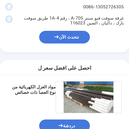
0086-13052726305
غرفة سوفت فيو سنتر A-705 ، رقم 1A-4 طريق سوفت
بارك ، داليان ، الصين 116023
نتحدث الآن
احصل على افضل سعر ل
مواد العزل الكهربائية من
نوع العصا ذات خصائص
عزل ممتازة
دردشة