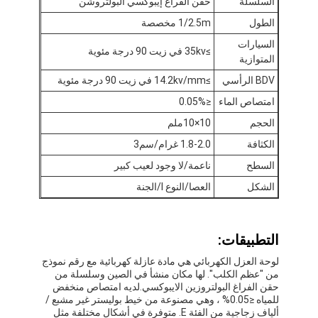
السلسلة
حقن الفراغ إيبوكسي البولتروشن
الطول
1/2.5m مخصصة
السيارات
≥35kv في زيت 90 درجة مئوية
المتوازية
BDV الرأسي
≥14.2kv/mm في زيت 90 درجة مئوية
امتصاص الماء
≤0.05%
الحجم
10×10ملم
الكثافة
1.8-2.0 غرام/سم3
السطح
ناعمة/لا وجود لعيب كبير
الشكل
العصا/النوع I/الجنة
الصفحة الرئيسية
التطبيقات:
لوحة العزل الكهربائي هي مادة عازلة كهربائية مع رقم نموذج
منتجات
من "عظم الكلب". لها مكان منشأ في الصين وسلسلة من
حقن الفراغ البولتروزين الايبوكسي.لديه امتصاص منخفض
للمياه ≤0.05% ، وهي مصنوعة من خيط بوليستر غير مشبع /
معلومات عنا
ألياف زجاجية من الفئة E. متوفرة في أشكال مختلفة مثل