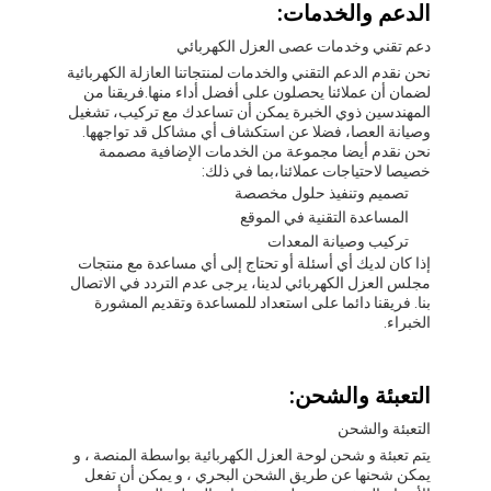
الدعم والخدمات:
شريط من القماش الزجاجي المصنوع من رقائق الألومنيوم
دعم تقني وخدمات عصى العزل الكهربائي
ورق الكرافت ذو الوجه احباط
نحن نقدم الدعم التقني والخدمات لمنتجاتنا العازلة الكهربائية
لضمان أن عملائنا يحصلون على أفضل أداء منها.فريقنا من
قماش الألياف الزجاجية رقائق الألومنيوم
المهندسين ذوي الخبرة يمكن أن تساعدك مع تركيب، تشغيل
وصيانة العصا، فضلا عن استكشاف أي مشاكل قد تواجهها.
نحن نقدم أيضا مجموعة من الخدمات الإضافية مصممة
شريط احباط سكريم
خصيصا لاحتياجات عملائنا،بما في ذلك:
تصميم وتنفيذ حلول مخصصة
شريط لاصق من القماش
المساعدة التقنية في الموقع
تركيب وصيانة المعدات
شريط لاصق مزدوج الجوانب
إذا كان لديك أي أسئلة أو تحتاج إلى أي مساعدة مع منتجات
مجلس العزل الكهربائي لدينا، يرجى عدم التردد في الاتصال
بنا. فريقنا دائما على استعداد للمساعدة وتقديم المشورة
الشريط اللاصق PET
الخبراء.
صب الاستثمار الدقيق
التعبئة والشحن:
لوح العزل الكهربائي
التعبئة والشحن
يتم تعبئة و شحن لوحة العزل الكهربائية بواسطة المنصة ، و
يمكن شحنها عن طريق الشحن البحري ، و يمكن أن تفعل