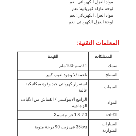
مواد العزل الكهربائي: نعم
لوحة عازلة كهربائية: نعم
مواد العزل الكهربائي: نعم
لوحة العزل الكهربائي: نعم
المعلمات التقنية:
الممتلكات
القيمة
سمك
0.1ملم-100ملم
السطح
ناعمة/لا وجود لعيب كبير
استقرار كهربائي جيد وقوة ميكانيكية
السمات
عالية
الراتنج الايبوكسي / القماش من الألياف
الصفحة الرئيسية
المواد
الزجاجية
الكثافة
منتجات
1.8-2.0 غرام/سم3
السيارات
≥35kv في زيت 90 درجة مئوية
معلومات عنا
المتوازية