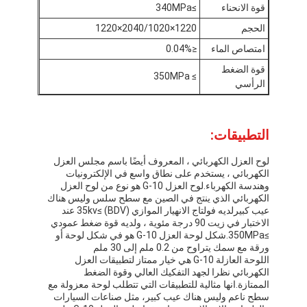
قوة الانحناء
≥340MPa
جولة في المعمل
الحجم
1220×2040/1020×1220
مراقبة الجودة
امتصاص الماء
≤0.04%
قوة الضغط
اتصل بنا
≥ 350MPa
الرأسي
التطبيقات:
شريط عازل لاصق
لوح العزل الكهربائي ، المعروف أيضًا باسم مجلس العزل
شريط عزل قماش زجاجي
الكهربائي ، يستخدم على نطاق واسع في الإلكترونيات
وهندسة الكهرباء.لوح العزل G-10 هو نوع من لوح العزل
شريط عازل مقاوم للحرارة
الكهربائي الذي ينتج في الصين مع سطح سلس وليس هناك
عيب كبيرلديه فولتاج الانهيار الموازي (BDV) ≥35kv عند
الاختبار في زيت 90 درجة مئوية ، ولديه قوة ضغط عمودي
شريط لاصق من القماش الزجاجي
≥350MPa.شكل لوحة العزل G-10 هو في شكل لوحة أو
ورقة مع سمك يتراوح من 0.2 ملم إلى 30 ملم
شريط لاصق فيلم بوليميد
اللوحة العازلة G-10 هي خيار ممتاز لتطبيقات العزل
الكهربائي نظرا لجهد التفكيك العالي وقوة الضغط
الممتازة.انها مثالية للتطبيقات التي تتطلب لوحة معزولة مع
شريط لاصق رقائق الألومنيوم
سطح ناعم وليس هناك عيب كبير، مثل صناعات السيارات