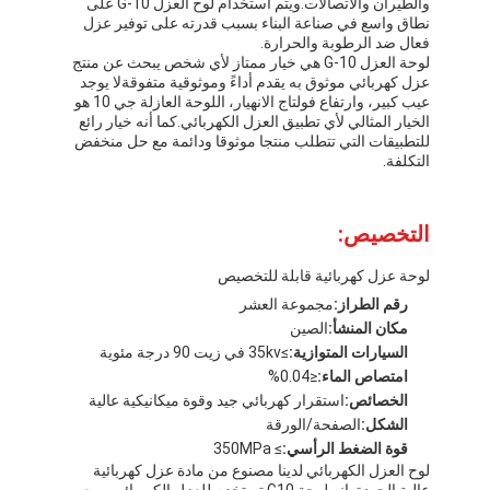
والطيران والاتصالات.ويتم استخدام لوح العزل G-10 على
شريط من القماش الزجاجي المصنوع من رقائق الألومنيوم
نطاق واسع في صناعة البناء بسبب قدرته على توفير عزل
فعال ضد الرطوبة والحرارة.
ورق الكرافت ذو الوجه احباط
لوحة العزل G-10 هي خيار ممتاز لأي شخص يبحث عن منتج
عزل كهربائي موثوق به يقدم أداءً وموثوقية متفوقةلا يوجد
عيب كبير، وارتفاع فولتاج الانهيار، اللوحة العازلة جي 10 هو
قماش الألياف الزجاجية رقائق الألومنيوم
الخيار المثالي لأي تطبيق العزل الكهربائي.كما أنه خيار رائع
للتطبيقات التي تتطلب منتجا موثوقا ودائمة مع حل منخفض
شريط احباط سكريم
التكلفة.
شريط لاصق من القماش
التخصيص:
شريط لاصق مزدوج الجوانب
لوحة عزل كهربائية قابلة للتخصيص
الشريط اللاصق PET
رقم الطراز:
مجموعة العشر
مكان المنشأ:
الصين
صب الاستثمار الدقيق
السيارات المتوازية:
≥35kv في زيت 90 درجة مئوية
امتصاص الماء:
≤0.04%
لوح العزل الكهربائي
الخصائص:
استقرار كهربائي جيد وقوة ميكانيكية عالية
الشكل:
الصفحة/الورقة
قوة الضغط الرأسي:
≥ 350MPa
لوح العزل الكهربائي لدينا مصنوع من مادة عزل كهربائية
عالية الجودة. إنه لوحة G10 تستخدم للعزل الكهربائي ، مع