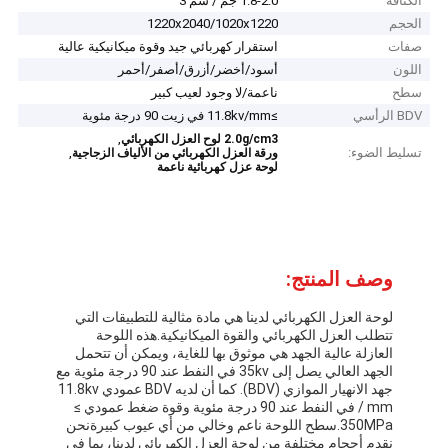
الكثافة
1.8-2.0 جم / سم 3
الحجم
1220x2040/1020x1220
صفات
استقرار كهربائي جيد وقوة ميكانيكية عالية
اللون
أسود/أخضر/أزرق/أصفر/أحمر
سطح
ناعمة/لا وجود لعيب كبير
BDV الرأسي
≥11.8kv/mm في زيت 90 درجة مئوية
,
2.0g/cm3 لوح العزل الكهربائي
تسليط الضوء:
,
ورقة العزل الكهربائي من الألياف الزجاجية
لوحة عزل كهربائية ناعمة
وصف المنتج:
لوحة العزل الكهربائي لدينا هي مادة مثالية للتطبيقات التي
تتطلب العزل الكهربائي والقوة الميكانيكية.هذه اللوحة
العازلة عالية الجهد هي موثوق بها للغاية، ويمكن أن تتحمل
الجهد العالي يصل إلى 35kv في النفط عند 90 درجة مئوية مع
جهد الانهيار الموازي (BDV). كما أن لديه BDV عمودي 11.8kv
/ mm في النفط عند 90 درجة مئوية وقوة ضغط عمودي ≥
350MPa.سطح اللوحة ناعم وخالي من أي عيوب كبيرةنحن
نقدم أحجام مختلفة من لوحة العزل الكهربائي لدينا، بما في