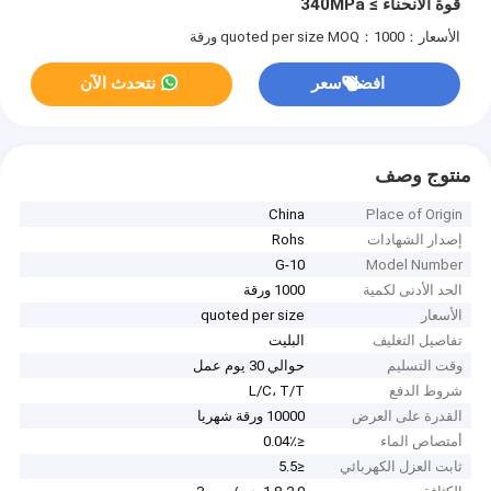
قوة الانحناء ≥ 340MPa
الأسعار：quoted per size
MOQ：1000 ورقة
افضل سعر
نتحدث الآن
منتوج وصف
China
Place of Origin
إصدار الشهادات
Rohs
G-10
Model Number
الحد الأدنى لكمية
1000 ورقة
الأسعار
quoted per size
تفاصيل التغليف
البليت
وقت التسليم
حوالي 30 يوم عمل
شروط الدفع
L/C، T/T
القدرة على العرض
10000 ورقة شهريا
أمتصاص الماء
≤0.04٪
ثابت العزل الكهربائي
≤5.5