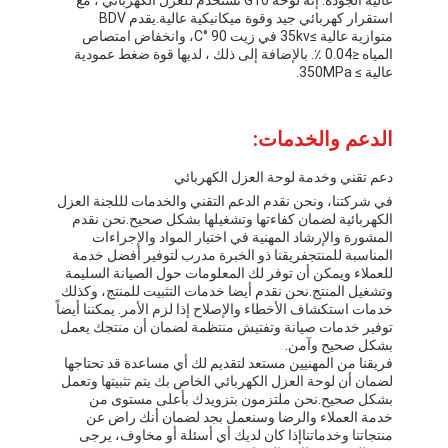
استقرار كهربائي جيد وقوة ميكانيكية عالية.يقدم BDV
متوازية عالية ≥35kv في زيت 90 °C، وانخفاض امتصاص
المياه ≤0.04 ٪. بالإضافة إلى ذلك ، لديها قوة ضغط عمودية
عالية ≥ 350MPa.
الدعم والخدمات:
دعم تقني وخدمة لوحة العزل الكهربائي
في شركتنا، ونحن نقدم الدعم التقني والخدمات لللجنة العزل
الكهربائية لضمان كفاءتها وتشغيلها بشكل صحيح.نحن نقدم
المشورة والإرشاد المهنية في اختيار المواد والإجراءات
المناسبة للمنتجفريقنا ذو الخبرة مدرب لتوفير أفضل خدمة
للعملاء ويمكن أن توفر لك المعلومات حول الصيانة السليمة
وتشغيل المنتج.نحن نقدم أيضا خدمات التثبيت للمنتج، وكذلك
خدمات استكشاف الأخطاء والإصلاح إذا لزم الأمر. يمكننا أيضاً
توفير خدمات صيانة وتفتيش منتظمة لضمان أن منتجك يعمل
بشكل صحيح وآمن.
فريقنا من المهنيين مستعد لتقديم لك أي مساعدة قد تحتاجها
لضمان أن لوحة العزل الكهربائي الخاص بك يتم تثبيتها وتعمل
بشكل صحيح.نحن ملتزمون بتزويدك بأعلى مستوى من
خدمة العملاء والرضا وسنعمل بجد لضمان أنك راض عن
منتجاتنا وخدماتناإذا كان لديك أي أسئلة أو مخاوف، يرجى