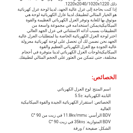
ذلك 1220x2040/1020x1220.
إذا كنت بحاجة إلى عزل عالية الجهد، لدينا لوحة عزل كهربائية
هو الخيار المثالي لتطبيقك.لدينا عازل الكهربائية لوحة هي
موثوق بها للغاية وتوفر العزل الكهربائي العظيمة والقوة
الميكانيكيةيمكن استخدامه في مجموعة واسعة من
التطبيقات بسبب أدائه الاستثنائي في عزل الجهد العالي.
اختر لوحة العزل الكهربائية الخاصة بنا لمتطلبات العزل عالية
الجهد.نحن نضمن لك أن تحصل على لوحة كهربائية معزولة
عالية الجودة مع العزل الكهربائي العظيم والقوة
الميكانيكيةلوحات العزل الكهربائي لدينا متوفرة في أحجام
مختلفة، حتى تتمكن من العثور على الحجم المثالي لتطبيقك.
الخصائص:
اسم المنتج: لوح العزل الكهربائي
الثابتة الكهربائية: ≤5.5
الخصائص: استقرار الكهربائية الجيدة والقوة الميكانيكية
العالية
BDV الرأسي: ≥11.8kv/mm في زيت من 90 °C
BDV المتوازية: ≥35kv في زيت 90 °C
الشكل: صفيحة / ورقة