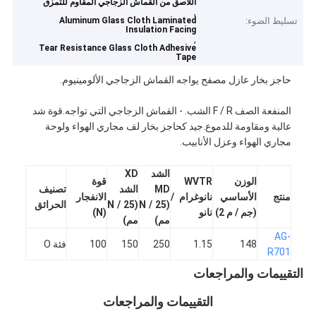
اللاصق من القماش الزجاجي المقاوم للتمزق
,
تسليط الضوء:
Aluminum Glass Cloth Laminated
Insulation Facing
,
Tear Resistance Glass Cloth Adhesive
Tape
حاجز بخار عازل مصفح يواجه القماش الزجاجي الألومينيوم.
المنفعة الصف F / R الشب. - القماش الزجاجي التي تواجه.قوة شد
عالية ومقاومة للدموع.جيد كحاجز بخار لف مجاري الهواء ولوحة
مجاري الهواء وعزل الأنابيب.
الشد
XD
الوزن
WVTR
قوة
MD
الشد
تصنيف
منتج
الأساسي
نانوغرام /
الانفجار
(N / 25
(N / 25
الحرائق
(جم / م 2)
نانو
(N)
مم)
مم)
AG-
148
1.15
250
150
100
فئة O
R701
التقييمات والمراجعات
التقييمات والمراجعات