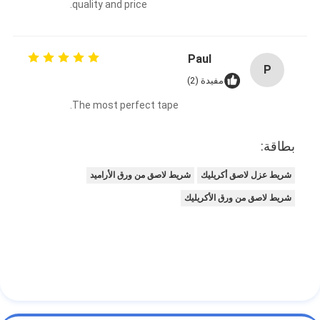
quality and price.
جولة في المعمل
مراقبة الجودة
Paul
P
اتصل بنا
مفيدة (2)
The most perfect tape.
شريط عازل لاصق
بطاقة:
شريط عزل قماش زجاجي
شريط عزل لاصق أكريليك
شريط لاصق من ورق الأراميد
شريط لاصق من ورق الأكريليك
شريط عازل مقاوم للحرارة
شريط لاصق من القماش الزجاجي
شريط لاصق فيلم بوليميد
شريط لاصق رقائق الألومنيوم