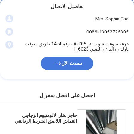
شريط من القماش الزجاجي المصنوع من رقائق الألومنيوم
تفاصيل الاتصال
ورق الكرافت ذو الوجه احباط
Mrs. Sophia Gao
قماش الألياف الزجاجية رقائق الألومنيوم
0086-13052726305
شريط احباط سكريم
غرفة سوفت فيو سنتر A-705 ، رقم 1A-4 طريق سوفت
بارك ، داليان ، الصين 116023
شريط لاصق من القماش
نتحدث الآن
شريط لاصق مزدوج الجوانب
الشريط اللاصق PET
احصل على افضل سعر ل
صب الاستثمار الدقيق
لوح العزل الكهربائي
حاجز بخار الألومنيوم الزجاجي
القماش اللاصق الشريط الرقائقي
الذي يواجه العزل