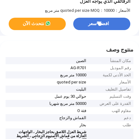
الرقائقي الذي يواجه العزل
الأسعار：quoted per size
MOQ：10000 متر مربع
افضل سعر
نتحدث الآن
منتوج وصف
مكان المنشأ
الصين
رقم الموديل
AG-R701
الحد الأدنى لكمية
10000 متر مربع
الأسعار
quoted per size
تفاصيل التغليف
البليت
وقت التسليم
حوالي 30 يوم عمل
القدرة على العرض
50000 متر مربع شهريا
مقاوم للهب
فئة O
دعم
القماش والزجاج
طلب
بخار
شريط العزل اللاصق بحاجز البخار ، الواجهات
العازلة من قماش الألمنيوم الزجاجي ، الشريط