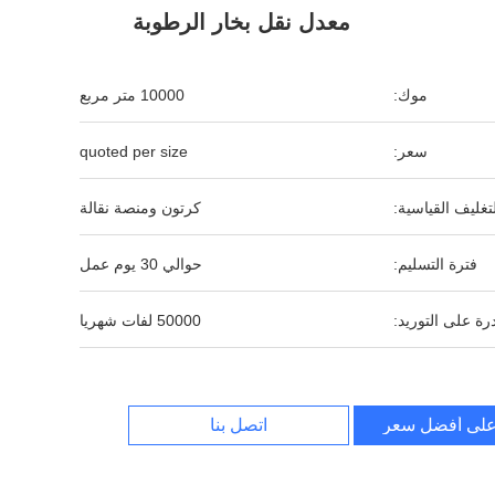
معدل نقل بخار الرطوبة
موك:
10000 متر مربع
سعر:
quoted per size
لتغليف القياسية:
كرتون ومنصة نقالة
فترة التسليم:
حوالي 30 يوم عمل
رة على التوريد:
50000 لفات شهريا
لى أفضل سعر
اتصل بنا