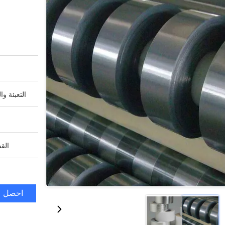
التعبئة وا
القد
احصل ع