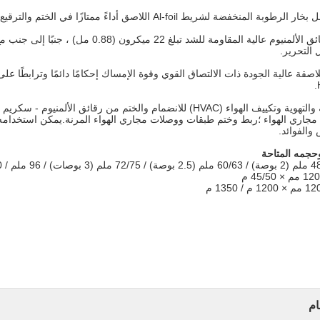
ة المنخفضة لشريط Al-foil اللاصق أداءً ممتازًا في الختم والترقيع.
دعامة من رقائق الألمنيوم عالية المقاوم
التحرير.
صناعة التدفئة والتهوية وتكييف الهواء (HVAC) للانضمام والختم من 
مجاري الهواء ؛ربط وختم طبقات ووصلات مجاري الهواء المرنة.يمكن استخدامه 
والفوائد.
حجمه المتاحة
ات) / 96 ملم / 100 ملم (4 بوصات).
مم × 45/50 م
 1200 م / 1350 م
ام