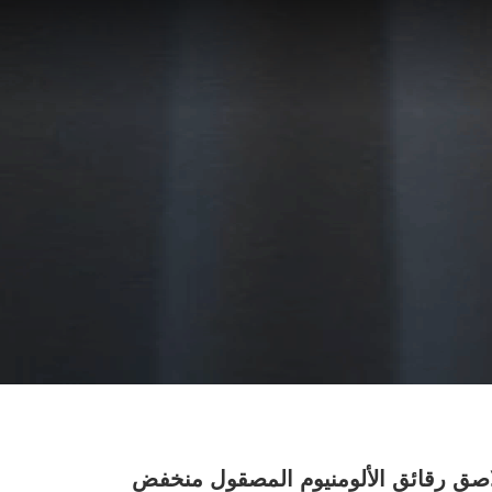
صق رقائق الألومنيوم المصقول منخفض