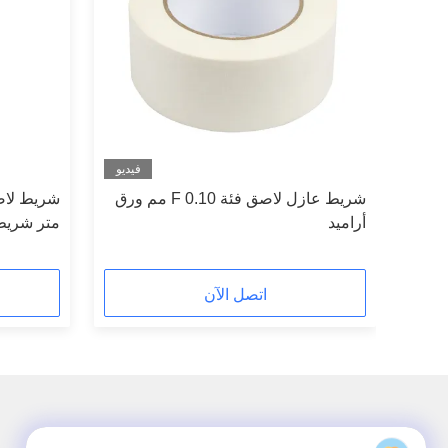
فيديو
جاجي
شريط عازل لاصق فئة F 0.10 مم ورق
ئية
أراميد
متر شريط 
اتصل الآن