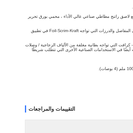
ة للشد تبلغ 22 ميكرون (0.88 مل) ، جنبًا إلى جنب مع لاصق راتنج مطاطي صناعي عالي الأداء ، محمي بورق تحرير
توفر المادة اللاصقة عالية الجودة ذات الالتصاق القوي وقوة الإمساك إحكامًا دائمًا وترابطًا على المفاصل والدرزات التي تواجه Foil-Scrim-Kraft في تطبيق
رقائق الألمنيوم - سكريم - كرافت التي تواجه بطانية مغلفة من الألياف الزجاجية / وصلات
أيضًا في الاستخدامات الصناعية الأخرى التي تتطلب شريطًا
التقييمات والمراجعات