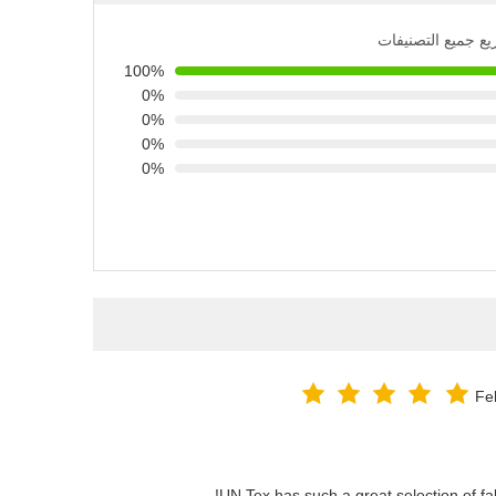
يع جميع التصنيفات
100%
0%
0%
0%
0%
Fe
UN.Tex has such a great selection of fab