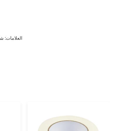
العلامات:
شر