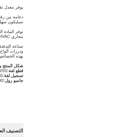
يوفر معدل نقل بخار الرطوب
سيليكون سهل 
مجاري HVAC.
ودرزات ألواح 
بهذه الخصائص 
شكل المنتج و
قطع لفة:
48/50 ملم (2 بوصة) / 60/63 ملم (2.5 بوصة) / 72/75 ملم (3 بوص
تسجيل لفة:
1200 
جامبو رول:
1200 مم ×
التصنيف الع