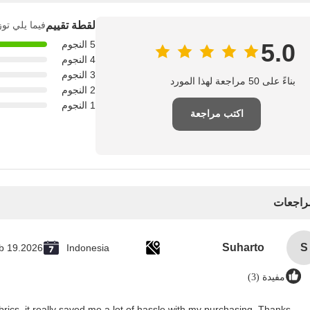
لقطة تقييم
فيما يلي توز
5.0
5 النجوم
4 النجوم
3 النجوم
بناءً على 50 مراجعة لهذا المورد
2 النجوم
1 النجوم
اكتب مراجعة
مراجعات
Suharto
S
b 19.2026
Indonesia
مفيدة (3)
rics, it really saved me a lot of hassle with my purchasing. Thanks!