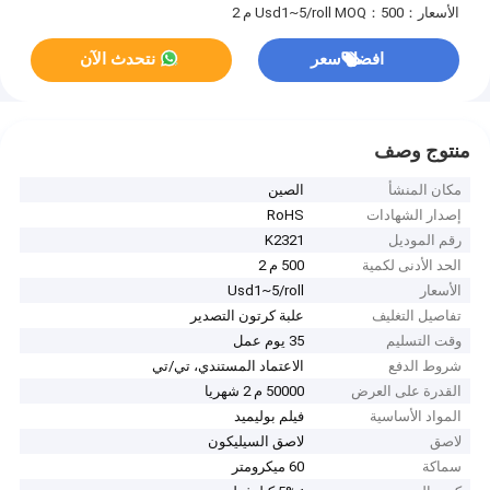
الأسعار：Usd1~5/roll
MOQ：500 م 2
افضل سعر
نتحدث الآن
منتوج وصف
مكان المنشأ
الصين
إصدار الشهادات
RoHS
رقم الموديل
K2321
الحد الأدنى لكمية
500 م 2
الأسعار
Usd1~5/roll
تفاصيل التغليف
علبة كرتون التصدير
وقت التسليم
35 يوم عمل
شروط الدفع
الاعتماد المستندي، تي/تي
القدرة على العرض
50000 م 2 شهريا
المواد الأساسية
فيلم بوليميد
لاصق
لاصق السيليكون
سماكة
60 ميكرومتر