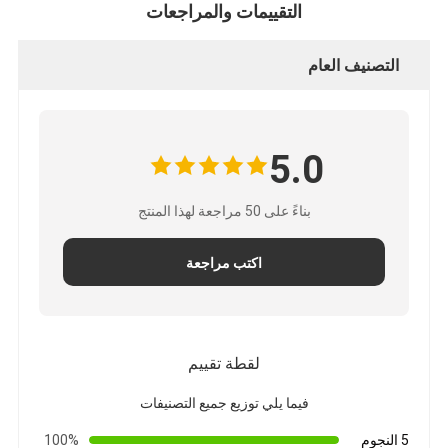
التقييمات والمراجعات
شريط من القماش الزجاجي المصنوع من رقائق الألومنيوم
ورق الكرافت ذو الوجه احباط
التصنيف العام
قماش الألياف الزجاجية رقائق الألومنيوم
شريط احباط سكريم
5.0
شريط لاصق من القماش
بناءً على 50 مراجعة لهذا المنتج
شريط لاصق مزدوج الجوانب
اكتب مراجعة
الشريط اللاصق PET
صب الاستثمار الدقيق
لقطة تقييم
لوح العزل الكهربائي
فيما يلي توزيع جميع التصنيفات
5 النجوم
100%