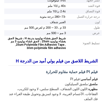
كسر الجهد
≥5% كيلوفولت
قوة الشد
≥40 ن/10 ملم
قوة التصاق
≥2.4 ن/10 ملم
درجة حرارة العمل
-73~280 درجة مئوية
لون
العنبر شفاف
طول
33 م ، 33 ~ 200 م لعرض 500 مم
عرض
3 مم ~ 500 مم
شريط لاصق بغشاء بوليميد بدرجة H ، شريط لاصق
بغشاء بوليميد 25um ، لاصق غشاء بوليميد 3 مم
تسليط الضوء:
,
,
25um Polyimide Film Adhesive Tape
3mm polyimide film adhesive
الشريط اللاصق من فيلم بولي أميد من الدرجة H
فيلم PI فيلم حماية مقاوم للحرارة
فيلم أساسي:
فيلم PI
ملصق:
ملصق السيليكون
مظهره:
اللون اللون الشفاف، السطح سلس، لا وجود للكريب،
الفقاعات، الأجسام الغريبة، لا وجود لتمزيق وتحويل طبقة الغراء عند
فك الملف