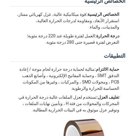
الخصائص الرئيسية
الخصائص الرئيسية:
قوة ميكانيكية عالية، عزل كهربائي ممتاز،
استقرار الأبعاد، ومقاومة لدرجات الحرارة العالية،
والمذيبات، والماء.
درجة الحرارة:
العمل لفترة طويلة عند 220 درجة مئوية؛
التعرض لفترة قصيرة حتى 280 درجة مئوية.
التطبيقات
حماية الالتزام:
مثالية لحماية درجة حرارة لحام موجة / إعادة
التدفق SMT ، وحماية المفاتيح الإلكترونية ، وأصابع الذهب
PCB ، ومحولات SMD ، والمركبات ، وغيرها من المكونات
الحساسة للحرارة والرطوبة.
تغليف العزل:
تستخدم لعزل الملفات عالية درجة الحرارة في
الصفحة الرئيسية
المحركات والمحولات من فئة H ، وتأمين نهايات الملفات ،
وتوفير عزل موثوق به في البيئات الحرارية المطالبة.
منتجات
معلومات عنا