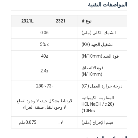
المواصفات التقنية
نوع #
2321
2321L
السُمك الكلي (ملم)
0.06
تشغيل الجهد (KV)
≥ 5%
قوة الشد (N/10mm)
≥40
قوة الالتصاق
≥2.4
(N/10mm)
درجة حرارة العمل (°C)
-73~280
المقاومة الكيميائية
الارتباط بشكل جيد، لا وجود لقطع،
(20٪ HCL NaOH /
لا وجود لنقل طبقة الغراء
10Hrs)
فيلم الإفراج (ملم)
لا..
0.075ملم