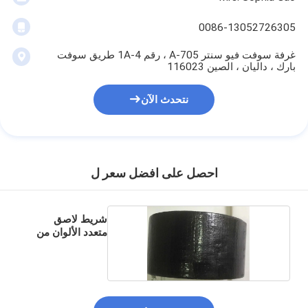
0086-13052726305
غرفة سوفت فيو سنتر A-705 ، رقم 1A-4 طريق سوفت
بارك ، داليان ، الصين 116023
نتحدث الآن
احصل على افضل سعر ل
شريط لاصق
متعدد الألوان من
القماش