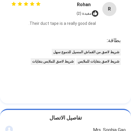
شريط من القماش الزجاجي المصنوع من رقائق الألومنيوم
Rohan
R
مفيدة (2)
ورق الكرافت ذو الوجه احباط
Their duct tape is a really good deal.
قماش الألياف الزجاجية رقائق الألومنيوم
بطاقة:
شريط احباط سكريم
شريط لاصق من القماش المسيل للدموع سهل
شريط لاصق من القماش
شريط لاصق بنفايات للملابس
شريط لاصق للملابس بنفايات
شريط لاصق مزدوج الجوانب
الشريط اللاصق PET
صب الاستثمار الدقيق
لوح العزل الكهربائي
تفاصيل الاتصال
Mrs. Sophia Gao