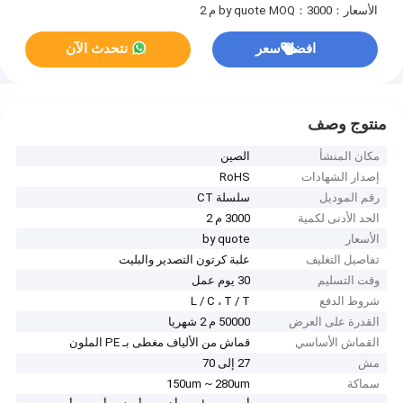
الأسعار：by quote
MOQ：3000 م 2
افضل سعر
نتحدث الآن
منتوج وصف
مكان المنشأ
الصين
إصدار الشهادات
RoHS
رقم الموديل
سلسلة CT
الحد الأدنى لكمية
3000 م 2
الأسعار
by quote
تفاصيل التغليف
علبة كرتون التصدير والبليت
وقت التسليم
30 يوم عمل
شروط الدفع
L / C ، T / T
القدرة على العرض
50000 م 2 شهريا
القماش الأساسي
قماش من الألياف مغطى بـ PE الملون
مش
27 إلى 70
سماكة
150um ~ 280um