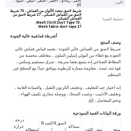
أحمر ، رمادي ، أخضر ، أصفر ، أبيض ، أسود ،
اللون
إلخ
شريط لاصق متعدد الألوان من القماش ، 70 شريط
لاصق من القماش الشبكي ، 27 شريط لاصق من
القماش الشبكي
تسليط الضوء:
,
,
70 Mesh Cloth Duct Tape
27 Mesh fabric duct tape
أشرطة قماشية عالية الجودة
وصف المنتج
شريط لاصق من القماش عالي الجودة ، يعتمد قماش قماش عالي
الجودة مع غطاء من البولي إيثيلين الملون ، معاطف محسنة من
المطاط الصناعي.إنه يتمتع بعصا سريعة ، تمزق مستقيم وسلس ،
قوة شد جيدة ، مقاومة ممتازة للرطوبة.يتوافق جيدًا مع السطح غير
المنتظم.
إنه اختيار جيد للتغليف ، وتغليف الكرتون الثقيل ، والصيانة العامة ،
وتغليف الأنابيب ، وتثبيت السجاد ، ووصلة مجاري تكييف الهواء ،
وختم المفاصل ، إلخ.
ورقة البيانات الفنية النموذجية
درجة
لاصق N
الشد N
سماكة
حرارة
منتج
مش
اللون
/
/
استطالة