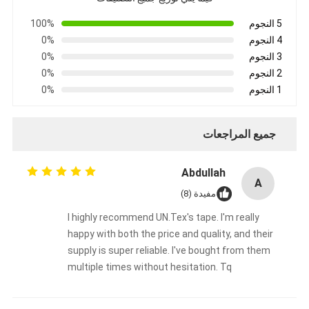
جولة في المعمل
5 النجوم
100%
4 النجوم
0%
مراقبة الجودة
3 النجوم
0%
2 النجوم
0%
اتصل بنا
1 النجوم
0%
جميع المراجعات
شريط عازل لاصق
شريط عزل قماش زجاجي
Abdullah
A
مفيدة (8)
شريط عازل مقاوم للحرارة
I highly recommend UN.Tex's tape. I'm really
شريط لاصق من القماش الزجاجي
happy with both the price and quality, and their
supply is super reliable. I've bought from them
شريط لاصق فيلم بوليميد
multiple times without hesitation. Tq
شريط لاصق رقائق الألومنيوم