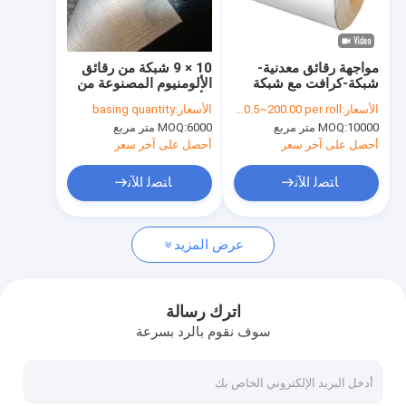
جولة في المعمل
مراقبة الجودة
مواجهة رقائق معدنية-
10 × 9 شبكة من رقائق
شبكة-كرافت مع شبكة
الألومنيوم المصنوعة من
اتصل بنا
ثنائية الاتجاه، ورق كرافت
الألياف الزجاجية لحماية
الأسعار:
USD0.5~200.00 per roll
الأسعار:
basing quantity
بوزن 60 جرامًا للمتر
فائقة من الحرارة والعزل
10000 متر مربع
MOQ:
6000 متر مربع
MOQ:
المربع، ووزن أساسي 95
جرامًا للمتر المربع
أحصل على آخر سعر
أحصل على آخر سعر
لتطبيقات العزل
شريط عازل لاصق
ﺎﺘﺼﻟ ﺍﻶﻧ
ﺎﺘﺼﻟ ﺍﻶﻧ
شريط عزل قماش زجاجي
عرض المزيد
شريط عازل مقاوم للحرارة
شريط لاصق من القماش الزجاجي
اترك رسالة
سوف نقوم بالرد بسرعة
شريط لاصق فيلم بوليميد
شريط لاصق رقائق الألومنيوم