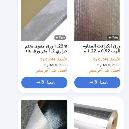
ورق الكرافت المقاوم
1.22m ورق مقوى بختم
للهب 0.92 م 1.22 م
حراري 1.2 متر ورق بناء
1.25 م
مدعوم من رقائق معدنية
الأسعار:
by quote
الأسعار:
by quote
6000 م 2
MOQ:
6000 م 2
MOQ:
أحصل على آخر سعر
أحصل على آخر سعر
ﺎﺘﺼﻟ ﺍﻶﻧ
ﺎﺘﺼﻟ ﺍﻶﻧ
الصفحة الرئيسية
منتجات
معلومات عنا